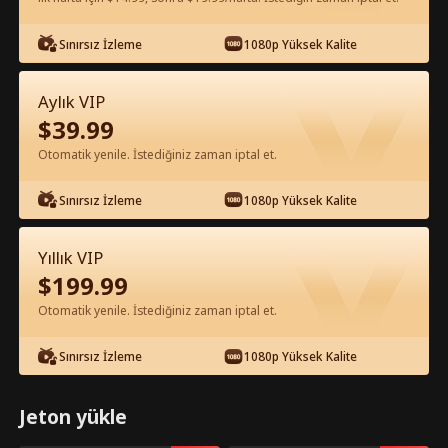
Uygulamada Ücretsiz İzle
Sınırsız İzleme
1080p Yüksek Kalite
Aylık VIP
$
39.99
Otomatik yenile. İstediğiniz zaman iptal et.
Sınırsız İzleme
1080p Yüksek Kalite
Bölüm 17 - Burada ben sorumluyum
Yıllık VIP
Tam Film
$
199.99
Otomatik yenile. İstediğiniz zaman iptal et.
0-49
50-74
Tüm Bölümler
Sınırsız İzleme
1080p Yüksek Kalite
17
18
19
20
21
2
Jeton yükle