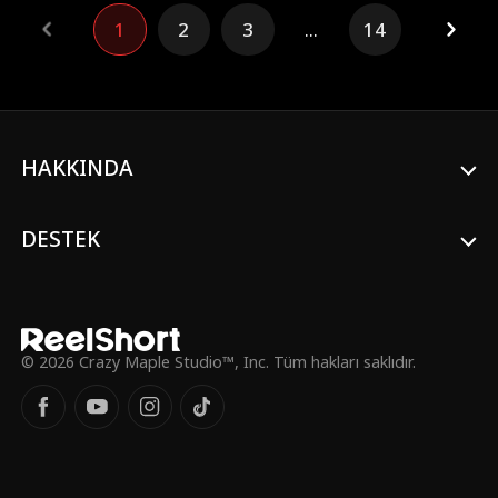
geçirmek isteyen açgözlü adamların sürekli
1
2
3
...
14
hedefinde olan Chloe, mucizevi ilaç
DIVINA'yı ve kız kardeşi Iris'i güvende
tutmak için her şeyi yapacaktır. Ona yardım
edebilecek tek kişi mi? Onu defalarca
kurtaran Caspian. Peki o KİM? Nasıl bu
kadar iyi dövüşüyor? Üstelik ilk
karşılaşmaları ateşli bir tek gecelik ilişkiyle
HAKKINDA
sonuçlanmışken, Chloe ona güvenebilecek
mi?
DESTEK
© 2026 Crazy Maple Studio™, Inc. Tüm hakları saklıdır.