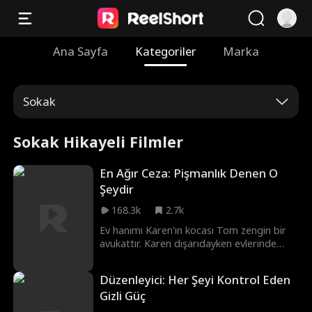
Ana Sayfa
Kategoriler
Marka
Sokak
Sokak Hikayeli Filmler
En Ağır Ceza: Pişmanlık Denen O
Şeydir
168.3k
2.7k
Ev hanımı Karen'ın kocası Tom zengin bir
avukattır. Karen dışarıdayken evlerinde
yangın çıkar ve beş yaşındaki kızları Anna
düşerek ölümcül şekilde yaralanır.
Düzenleyici: Her Şeyi Kontrol Eden
Yardımsever Merry, itfaiye şefi Bob'un
Gizli Güç
kullandığı itfaiye aracıyla Anna'yı ameliyat
için bir an önce acile yetiştirmek üzere yola