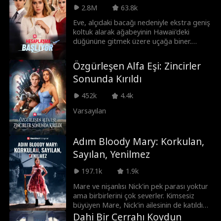
2.8M
63.8k
Eve, alçıdaki bacağı nedeniyle ekstra geniş
koltuk alarak ağabeyinin Hawaii'deki
düğününe gitmek üzere uçağa biner.
Ancak huysuz bir kadın ve şımarık oğlu,
onunla yer değiştirmesi için Eve’e baskı
Özgürleşen Alfa Eşi: Zincirler
yapar. Türbülans sırasında çocuk yere
Sonunda Kırıldı
düşer, annesi panikler, uçağın geri
dönmesini ister ve pilotlarla kavga eder.
452k
4.4k
Sonunda uçak acil iniş yapmak zorunda
kalır.Yetmezmiş gibi, kadının kardeşi Clara
Varsayılan
da gelir ve Eve’i nişanlısının metresi
olmakla suçlar. Oysa Eve, o nişanlının öz kız
kardeşidir! Olaylar kontrolden çıkar, düğün
Adım Bloody Mary: Korkulan,
iptal olur ve Clara hapse gönderilir.
Sayılan, Yenilmez
197.1k
1.9k
Mare ve nişanlısı Nick'in pek parası yoktur
ama birbirlerini çok severler. Kimsesiz
büyüyen Mare, Nick'in ailesinin de katıldığı
bir düğün hayal etse de Nick görüşmediği
Dahi Bir Cerrahı Kovdun