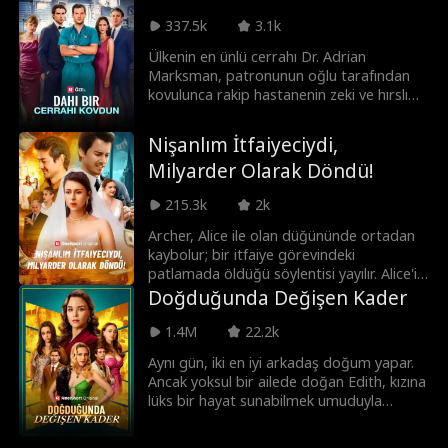
akrabaları hakkında ser verip sır vermez.
Derken Nick'in annesi aniden ortaya
337.5k
3.1k
çıkarak Mare'i zengin ve gizemli
Ülkenin en ünlü cerrahı Dr. Adrian
Thornwood ailesine içtenlikle davet eder.
Marksman, patronunun oğlu tarafından
Hatta düğünü o görkemli malikanelerinde
kovulunca rakip hastanenin zeki ve hırslı
yapmayı teklif eder. Ancak tören sabahı
başhekimi Dr. Vivian Hart ile güçlerini
korkunç bir keşif Mare'in hayallerini yıkar.
birleştirir. Bu hamle eski hastanesini iflasa
Sonsuza dek sürecek bir mutluluğa değil,
Nişanlım İtfaiyeciydi,
sürükler. Preston yanlış doktoru
Thornwood ailesinin karanlık geçmişiyle
Milyarder Olarak Döndü!
kovduğunu anladığında ise artık çok
örülmüş, sonu ölüm olabilecek bir kabusa
geçtir...
adım attığını fark eder.
215.3k
2k
Archer, Alice ile olan düğününde ortadan
kaybolur; bir itfaiye görevindeki
patlamada öldüğü söylentisi yayılır. Alice'in
paragöz ailesi onu aşağılık talibi Philip'le
Doğduğunda Değişen Kader
evlendirmeye çalışır. Bu yeni düğünde Alice
kocasını nihayet tekrar görür ancak o artık
1.4M
22.2k
bir başkasıyla nişanlıdır.
Aynı gün, iki en iyi arkadaş doğum yapar.
Ancak yoksul bir ailede doğan Edith, kızına
lüks bir hayat sunabilmek umuduyla
bebeğini CEO arkadaşının bebeğiyle gizlice
değiştirir. Onun beklemediği şey ise,