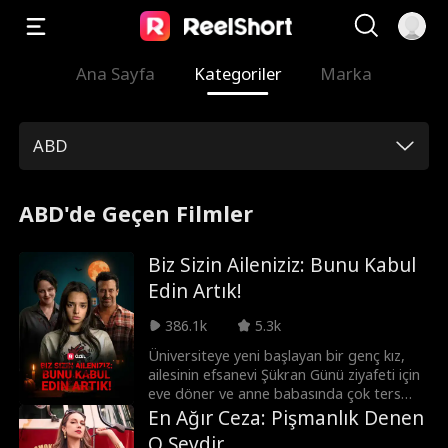
Ana Sayfa
Kategoriler
Marka
ABD
ABD'de Geçen Filmler
Biz Sizin Aileniziz: Bunu Kabul
Edin Artık!
386.1k
5.3k
Üniversiteye yeni başlayan bir genç kız,
ailesinin efsanevi Şükran Günü ziyafeti için
eve döner ve anne babasında çok ters
giden bir şeyler olduğundan
En Ağır Ceza: Pişmanlık Denen
şüphelenmeye başlar.
O Şeydir