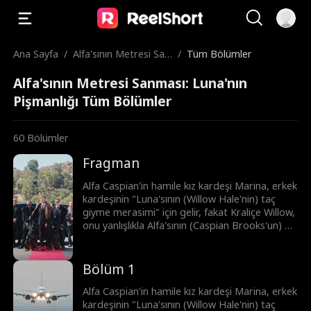
Ana Sayfa
/
Alfa'sının Metresi San
/
Tüm Bölümler
ması: Luna'nın Pişma
Alfa'sının Metresi Sanması: Luna'nın
nlığı
Pişmanlığı Tüm Bölümler
60
Bölümler
Fragman
Alfa Caspian'in hamile kız kardeşi Marina, erkek
kardeşinin "Luna'sının (Willow Hale'nin) taç
giyme merasimi" için gelir, fakat Kraliçe Willow,
onu yanlışlıkla Alfa'sının (Caspian Brooks'un) bir
metresi olarak düşünür. Kıskançlıkla deliye
dönen Willow, Marina'ya eziyet eder ve
bundan dolayı Marina düşük yapar. Şimdi ise
Bölüm 1
Brooks kardeşler, intikam peşindedir.
Alfa Caspian'in hamile kız kardeşi Marina, erkek
kardeşinin "Luna'sının (Willow Hale'nin) taç