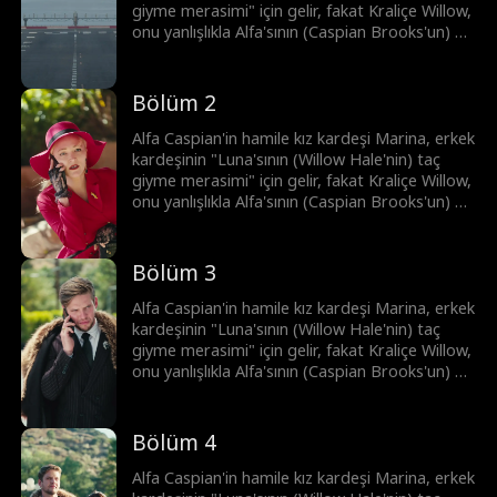
giyme merasimi" için gelir, fakat Kraliçe Willow,
onu yanlışlıkla Alfa'sının (Caspian Brooks'un) bir
metresi olarak düşünür. Kıskançlıkla deliye
dönen Willow, Marina'ya eziyet eder ve
bundan dolayı Marina düşük yapar. Şimdi ise
Bölüm 2
Brooks kardeşler, intikam peşindedir.
Alfa Caspian'in hamile kız kardeşi Marina, erkek
kardeşinin "Luna'sının (Willow Hale'nin) taç
giyme merasimi" için gelir, fakat Kraliçe Willow,
onu yanlışlıkla Alfa'sının (Caspian Brooks'un) bir
metresi olarak düşünür. Kıskançlıkla deliye
dönen Willow, Marina'ya eziyet eder ve
bundan dolayı Marina düşük yapar. Şimdi ise
Bölüm 3
Brooks kardeşler, intikam peşindedir.
Alfa Caspian'in hamile kız kardeşi Marina, erkek
kardeşinin "Luna'sının (Willow Hale'nin) taç
giyme merasimi" için gelir, fakat Kraliçe Willow,
onu yanlışlıkla Alfa'sının (Caspian Brooks'un) bir
metresi olarak düşünür. Kıskançlıkla deliye
dönen Willow, Marina'ya eziyet eder ve
bundan dolayı Marina düşük yapar. Şimdi ise
Bölüm 4
Brooks kardeşler, intikam peşindedir.
Alfa Caspian'in hamile kız kardeşi Marina, erkek