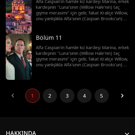
Alfa Caspian'in hamile kız kardeşi Marina, erkek
kardeşinin "Luna'sının (Willow Hale'nin) taç
giyme merasimi" için gelir, fakat Kraliçe Willow,
onu yanlışlıkla Alfa'sının (Caspian Brooks'un) bir
metresi olarak düşünür. Kıskançlıkla deliye
dönen Willow, Marina'ya eziyet eder ve
bundan dolayı Marina düşük yapar. Şimdi ise
Bölüm 11
Brooks kardeşler, intikam peşindedir.
Alfa Caspian'in hamile kız kardeşi Marina, erkek
kardeşinin "Luna'sının (Willow Hale'nin) taç
giyme merasimi" için gelir, fakat Kraliçe Willow,
onu yanlışlıkla Alfa'sının (Caspian Brooks'un) bir
metresi olarak düşünür. Kıskançlıkla deliye
dönen Willow, Marina'ya eziyet eder ve
bundan dolayı Marina düşük yapar. Şimdi ise
Brooks kardeşler, intikam peşindedir.
1
2
3
4
5
HAKKINDA