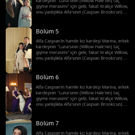
kardeşinin "Luna'sının (Willow Hale'nin) taç
giyme merasimi" için gelir, fakat Kraliçe Willow,
onu yanlışlıkla Alfa'sının (Caspian Brooks'un) bir
metresi olarak düşünür. Kıskançlıkla deliye
dönen Willow, Marina'ya eziyet eder ve
bundan dolayı Marina düşük yapar. Şimdi ise
Bölüm 5
Brooks kardeşler, intikam peşindedir.
Alfa Caspian'in hamile kız kardeşi Marina, erkek
kardeşinin "Luna'sının (Willow Hale'nin) taç
giyme merasimi" için gelir, fakat Kraliçe Willow,
onu yanlışlıkla Alfa'sının (Caspian Brooks'un) bir
metresi olarak düşünür. Kıskançlıkla deliye
dönen Willow, Marina'ya eziyet eder ve
bundan dolayı Marina düşük yapar. Şimdi ise
Bölüm 6
Brooks kardeşler, intikam peşindedir.
Alfa Caspian'in hamile kız kardeşi Marina, erkek
kardeşinin "Luna'sının (Willow Hale'nin) taç
giyme merasimi" için gelir, fakat Kraliçe Willow,
onu yanlışlıkla Alfa'sının (Caspian Brooks'un) bir
metresi olarak düşünür. Kıskançlıkla deliye
dönen Willow, Marina'ya eziyet eder ve
bundan dolayı Marina düşük yapar. Şimdi ise
Bölüm 7
Brooks kardeşler, intikam peşindedir.
Alfa Caspian'in hamile kız kardeşi Marina, erkek