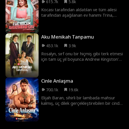
615.7k
5.8k
Kocası tarafından aldatılan ve tüm ailesi
tarafından aşağılanan ev hanımı Trina,
sonunda sevgiden yoksun bir şekilde
yuvasını terk edecek gücü kendinde bulur.
Böylece özgürlüğüne giden yolda geri
Aku Menikah Tanpamu
sayımı başlar.
453.1k
3.9k
Rosalyn, sırf onu bir hiçmiş gibi terk etmesi
için tam üç yıl boyunca Andrew Kingston'a
körü körüne kalbini verdi. Başka biriyle olan
düğününe gelip ona... onun başından beri
onun her şeyi olduğunu mu söyledi?
Cinle Anlaşma
700.1k
19.6k
Elijah Baran, sihirli bir lambada mahsur
kalmış, üç dilek gerçekleştirebilen bir cindir.
Binlerce yıl sonra bir milyarder, son dileğini
Elijah'a özgürlüğünü vermek için kullanır;
ama tek bir şartla: Elijah, torunu Christine
Parrish ile tam beş yıl evli kalacaktır! Dileği