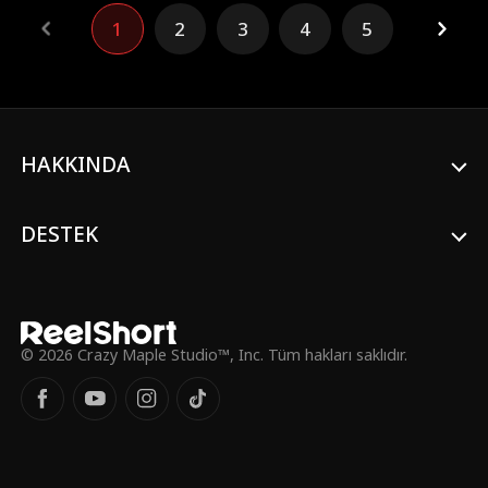
yerine getirmek için insan formuna
1
2
3
4
5
bürünen Elijah, Christine ile evlenir ve onun
başarılı bir CEO olması için gizlice arkasında
durur. Ne var ki Christine, evlilikleri boyunca
onu görmezden gelir, sürekli küçümser. Beş
yılın sonu yaklaşırken Elijah, Christine'in onu
asla gerçekten sevemeyeceğini fark
etmeye başlar. Üstelik Christine'in eski aşkı
HAKKINDA
hayatlarına geri döndüğünde, Elijah'ın kalbi
paramparça olur. Peki beş yıllık süre
dolduğunda Elijah, Christine'in yanında mı
DESTEK
kalacak, yoksa nihayet özgürlüğünü
yaşamak için onu bırakıp gidecek mi?
© 2026 Crazy Maple Studio™, Inc. Tüm hakları saklıdır.