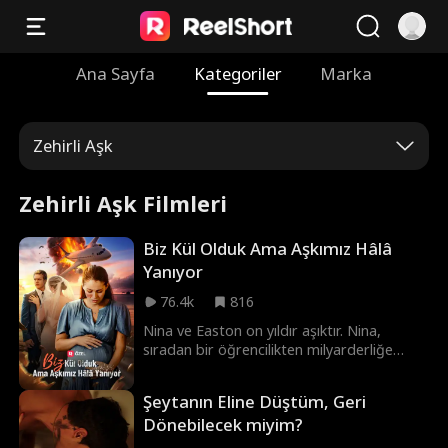
Ana Sayfa
Kategoriler
Marka
Zehirli Aşk
Zehirli Aşk Filmleri
Biz Kül Olduk Ama Aşkımız Hâlâ
Yanıyor
76.4k
816
Nina ve Easton on yıldır aşıktır. Nina,
sıradan bir öğrencilikten milyarderliğe
uzanan yolda hep Easton'ın yanında
olmuştur. Ancak Easton başarısının
Şeytanın Eline Düştüm, Geri
zirvesindeyken Nina onu iş ortağı Candice
Dönebilecek miyim?
ile çok samimi yakalar. Candice'in de
ortalığı karıştırmasıyla Nina ondan