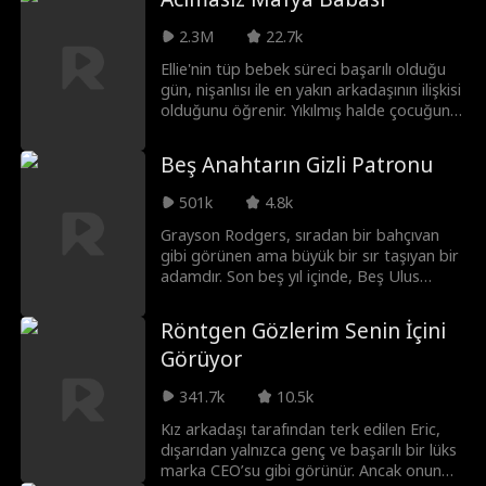
Dani'yi KOVDURUR. Rakip bir moda evine
geçen Dani muhteşem bir dönüşüm yaşar;
2.3M
22.7k
artık tasarım becerilerini kanıtlamaya ve
gerçek couture KRALİÇESİ unvanını geri
Ellie'nin tüp bebek süreci başarılı olduğu
almaya kararlıdır.
gün, nişanlısı ile en yakın arkadaşının ilişkisi
olduğunu öğrenir. Yıkılmış halde çocuğunu
tek başına büyütmeye karar verir. Doktor,
sperm bankasında bir karışıklık olduğunu
Beş Anahtarın Gizli Patronu
açıklar. Ellie, mafya patronunun bebeğine
hamiledir ve istemeden bir mafya taht
501k
4.8k
kavgasının içine sürüklenir. Doğmamış
bebeğini korumak için mafya patronuyla
Grayson Rodgers, sıradan bir bahçıvan
sözleşmeli evliliği kabul eder. Bunun
gibi görünen ama büyük bir sır taşıyan bir
gerçek aşka yol açacağını asla
adamdır. Son beş yıl içinde, Beş Ulus
düşünmemişlerdi.
Sendikası’nın beş liderini gizlice ortadan
kaldırmış ve onların Altın Anahtarlarını ele
Röntgen Gözlerim Senin İçini
geçirmiştir. Bu anahtarlar yalnızca
Görüyor
güçlerinin sembolü değil, aynı zamanda
sendikanın tüm servetini barındıran
341.7k
10.5k
kasanın da gerçek anahtarıdır. Artık
Grayson durmak, geçmişi ardında
Kız arkadaşı tarafından terk edilen Eric,
bırakmak ve karısına huzur dolu, lüks bir
dışarıdan yalnızca genç ve başarılı bir lüks
hayat sunmak istemektedir. Fakat gerçeği
marka CEO’su gibi görünür. Ancak onun
açıklamadan hemen önce, karısını