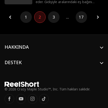
Kiefer O'Reilly'nin tek bir amacı vardır:
eder. Gidişiyle aralarındaki eş bağını
Genesis'in kalbini yeniden kazanmak.
tamamen koparacak ve buz gibi bir
pişmanlığı onun yeni ebedi eşi yapacaktır!
Peki onu geri getirmek için kocası neleri
1
2
3
...
17
göze alacak?
HAKKINDA
DESTEK
© 2026 Crazy Maple Studio™, Inc. Tüm hakları saklıdır.