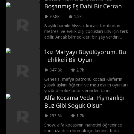
aldattığını yakalayana kadar. Paramparça
Boşanmış Eş Dahi Bir Cerrah
olan Ella, kendini Noah’nın kardeşi,
Crescent Sürüsü’nün yeni dönen Alfası
97.8k
1.2k
Liam Gravens’ın kollarında bulur. Liam,
8 aylık hamile Alyssa, kocası tarafından
çocukluğundan beri Ella’yı sevmektedir ve
metresi ve evlilik dışı çocukları Lilly için terk
onun kaderinde yazılı eşi olduğunu
edilir. Ancak bilmedikleri bir şey vardır:
bilmektedir. Ancak kıskanç rakipler, kin
Alyssa aslında Davenport servetinin varisi
dolu eski sevgililer ve onları ayıran iki farklı
ve dünyada Lilly'yi kurtarabilecek tek kalp
dünya varken, Ella ve Liam kaderlerinde
İkiz Mafyayı Büyülüyorum, Bu
cerrahı olan Dr. Jane Davenport'tur.
yazılı bu aşka gerçekten sarılabilecek
Tehlikeli Bir Oyun!
midir?
347.8k
2.7k
Genesis, mafya patronu kocası Kiefer'ın
yasak aşkını öğrenir ve metresinin oyunları
yüzünden ikiz bebeklerinden birini
kaybeder. Onu polise ihbar edip
Alfa Kocama Veda: Pişmanlığı
hamileyken kaçar. Yedi yıl sonra sokakta
Buz Gibi Soğuk Olsun
Kiefer ile karşılaşır. Gözü dönmüş kocasının
onu öldüreceğini sanır ama Kiefer onu
253.5k
1.7k
zorla eve götürdüğünde gerçeği anlar:
Yedi yıl önce yaşananlar sadece bir yanlış
Snow, alfa kocasının ihanetini öğrenince
anlaşılmadır. Acımasız mafya patronu
sonsuza dek donmak için kendini feda