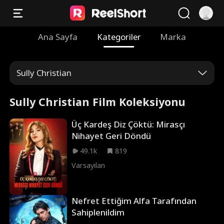
Ana Sayfa
Kategoriler
Marka
Sully Christian
Sully Christian Film Koleksiyonu
Üç Kardeş Diz Çöktü: Mirasçı
Nihayet Geri Döndü
49.1k
819
Varsayılan
Nefret Ettiğim Alfa Tarafından
Sahiplenildim