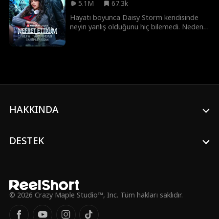
5.1M
67.3k
Hayatı boyunca Daisy Storm kendisinde
neyin yanlış olduğunu hiç bilemedi. Neden
dönüşüm yapamıyordu? Neden bir kurdu
yoktu? Tüm sürüsü tarafından nefret
edilse de Daisy, en azından bir kaderi
olduğunu, Alfayı yanında sandı... Ta ki o,
Daisy’yi aldatıp on sekizinci doğum
gününde kader bağlarını koparana ve en
büyük zorbasını yeni Luna yapana kadar.
Daisy gözyaşları içinde evden kaçtı, fakat
HAKKINDA
sadece altı ay sonra annesi gizemli bir
şekilde öldü ve Daisy, (annesinin
ölümünden sorumlu tuttuğu yeni
yönetimdeki Alfa) Nolan Fenrir tarafından
DESTEK
geri dönmeye zorlandı. Daisy, onun
yaptıklarını asla affetmeyeceğine yemin
etti, ama Alfa Nolan’a karşı doğal olmayan
bir çekim hissetmeye başladı ve sert dış
görünüşüne rağmen Nolan da aynı şeyi
hissediyor gibiydi. Daisy başka bir kader
© 2026 Crazy Maple Studio™, Inc. Tüm hakları saklıdır.
bağına sahip olamazdı, değil mi? Hem de
en çok nefret ettiği adamla!