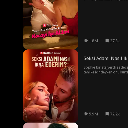
olamaz. Aşkları derinleştik
kimdir ve birlikte olmak içi
1.8M
27.3k
Seksi Adamı Nasıl İ
Sophie bir stajyerdi sadece.
tehlike içindeyken onu kurtar
vazgeçemediği adam. Cazibe
5.9M
72.2k