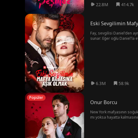
22.8M
414.7k
Eski Sevgilimin Maf
Fay, sevgilisi Daniel'den ay
sunar: Eğer oğlu Daniel'la evlen
Kent'e yakınlaşırken, gerçe
Daniel'ın yardımıyla babasın
6.3M
58.9k
Popüler
Onur Borcu
New York mafyasının soğuk v
mı yoksa hayatta kalmasını