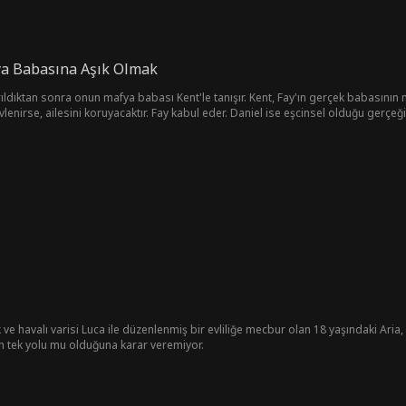
ya Babasına Aşık Olmak
rıldıktan sonra onun mafya babası Kent'le tanışır. Kent, Fay'ın gerçek babasının 
irse, ailesini koruyacaktır. Fay kabul eder. Daniel ise eşcinsel olduğu gerçeğini saklamak için
k babası onu Rus mafya lideri Ivan'la evlendirmeye çalışır. İhanete uğrayan Kent
ı alt eder ve Ivan'ı Kent'i kurtarmaya zorlar. Sonunda Fay ile Kent evlenir ve mut
e havalı varisi Luca ile düzenlenmiş bir evliliğe mecbur olan 18 yaşındaki Ari
n tek yolu mu olduğuna karar veremiyor.