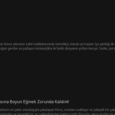
e Stone ailesinin sahil malikânesinde temizlikçi olarak işe başlar. İşe geldiği ilk 
un gerilim ve patlayıcı kıskançlıkla iki farklı dünyanın yolları kesişir. Sadie, Ja
ışanlar yüzünden işler hiç kolay olmaz. Sadie tüm bu karmaşada kendini keşfeder
asına Boyun Eğmek Zorunda Kaldım!
ını en yakın arkadaşıyla yakalayan Flora, oradan uzaklaşır ve yakışıklı bir yaban
duğundan ve karanlık bir sır sakladığından habersizdir. Flora bu ateşe teslim mi