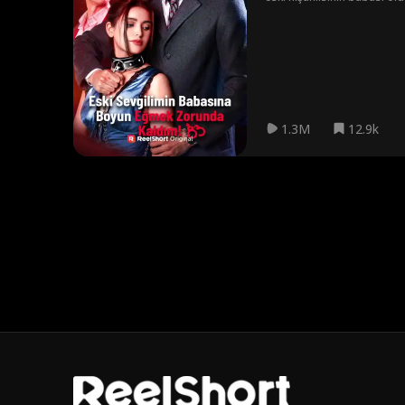
1.3M
12.9k