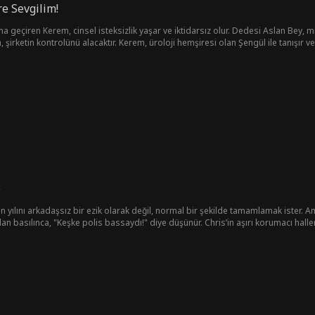
e Sevgilim!
 cinsel isteksizlik yaşar ve iktidarsız olur. Dedesi Aslan Bey, mirası için bir kural koymuştur: Kerem veya amcası Murat, kim
si olan Şengül ile tanışır ve cinsel isteği artar. İkili arasında gelişen bu ilginç ilişki,
klenmedik olaylara yol açar.
e
n yılını arkadaşsız bir ezik olarak değil, normal bir şekilde tamamlamak ister. A
dan basılınca, "Keşke polis bassaydı!" diye düşünür. Chris’in aşırı korumacı halle
aşı Maria ile birlikte "Baştan Çıkarma Operasyonu" nu planlarlar. Amaçları, Chri
e zaman Harper’ı bir beladan kurtarsa, Harper kendini ona daha yakın hissetmey