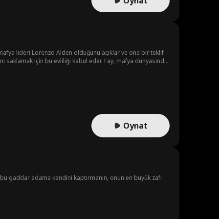
Oynat
mafya lideri Lorenzo Alden olduğunu açıklar ve ona bir teklif
 bu evliliği kabul eder. Fay, mafya dünyasında
 hapse düşer. Fay, Kent'in çocuğuna hamile olduğunu öğrenir.
lu sonla yaşarlar.
Oynat
a, bu gaddar adama kendini kaptırmanın, onun en büyük zafı