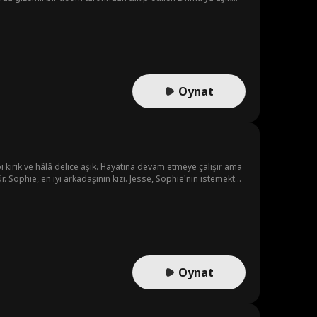
ve Emma şunu merak etmeye başlar: Rüyalarına giren bu adam
Oynat
bi kırık ve hâlâ delice aşık. Hayatına devam etmeye çalışır ama
şür. Sophie, en iyi arkadaşının kızı. Jesse, Sophie'nin istemekten
Oynat