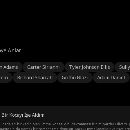
ye Anları
n Adams
Carter Sirianni
Tyler Johnson Ellis
Sully
tein
Richard Sharrah
Griffin Blazi
Adam Daniel
 Bir Kocayı İşe Aldım
ücadeleci bir kadın olan Emma, ​​kocası gibi davranması için milyarder Oliver'ı işe a
masıyla hızla gerçek bir romantizme dönüşür. Ancak Emma lanetlidir ve rüyaları