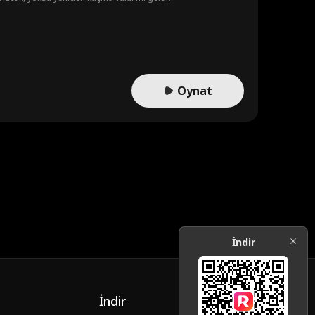
Oynat
İndir
İndir