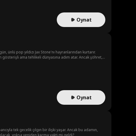
Oynat
gün, ünlü pop yıldızı Jax Stone'nı hayranlarından kurtarır.
x'in gösterişli ama tehlikeli dünyasına adım atar. Ancak şöhret,
ken, ikili aşklarının tüm bu şöhret kargaşasına dayanıp
Oynat
cıyla tek gecelik çılgın bir ilişki yaşar. Ancak bu adamın,
 olacak, yoksa yeniden kaçma vakti mi geldi?