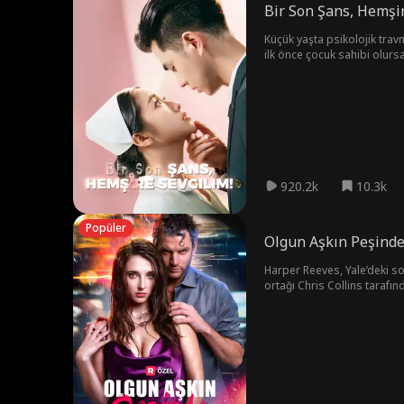
Bir Son Şans, Hemşir
Küçük yaşta psikolojik travma geçiren Kerem,
ilk önce çocuk sahibi olursa, şirketin kontrolünü alacaktır. Kerem, üroloji hemşire
birbirinden eğlenceli ve be
920.2k
10.3k
Popüler
Olgun Aşkın Peşind
Harper Reeves, Yale’deki so
ortağı Chris Collins tarafın
karar verir. En yakın arkad
sağlamaktır. Ancak Chris n