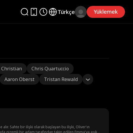
Yüklemek
Türkçe
 Christian
Chris Quartuccio
Aaron Oberst
Tristan Rewald
lır. Sahte bir ilişki olarak başlayan bu ilişki, Oliver'ın
nda gizemli bir adam tarafından takip edilen Emma'ya aşık