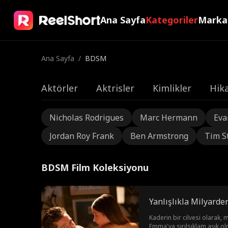
Ana Sayfa
Kategoriler
Marka
Ana Sayfa
/
BDSM
Aktörler
Aktrisler
Kimlikler
Hika
Nicholas Rodrigues
Marc Hermann
Eva
Jordan Roy Frank
Ben Armstrong
Tim S
BDSM Film Koleksiyonu
Yanlışlıkla Milyarder
Kaderin bir cilvesi olarak, m
Emma'ya sırılsıklam aşık ol