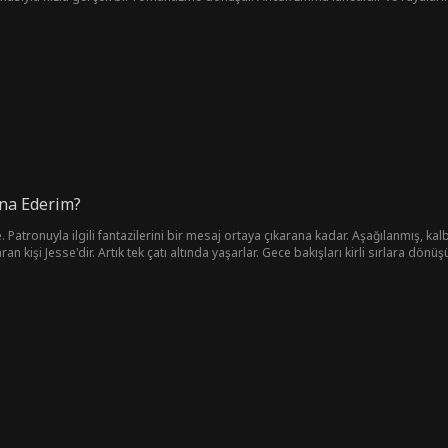
çe Oliver'ın sırrı ilişkilerini paramparça etme tehlikesiyle karşı karşıya kalır 
n önlerine çıkan engelleri aşabilecekler mi?
kna Ederim?
 Patronuyla ilgili fantazilerini bir mesaj ortaya çıkarana kadar. Aşağılanmış, kal
an kişi Jesse'dir. Artık tek çatı altında yaşarlar. Gece bakışları kirli sırlara dönü
 planın bir parçası değildi asla.