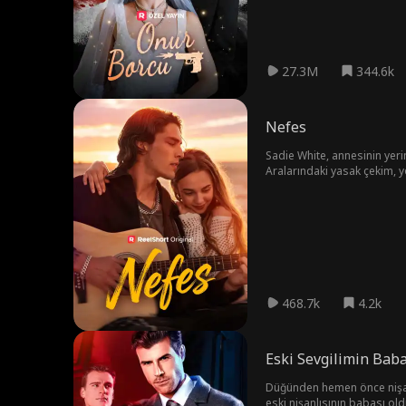
27.3M
344.6k
Nefes
Sadie White, annesinin yerin
Aralarındaki yasak çekim, yoğ
dedikodular ve işlerine kar
dayanmayacağını görecek.
468.7k
4.2k
Eski Sevgilimin Bab
Düğünden hemen önce nişanlıs
eski nişanlısının babası ol