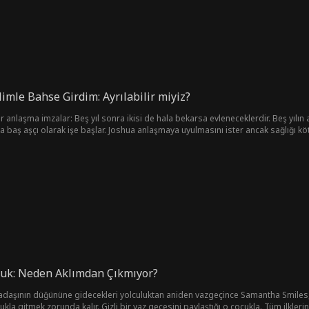
limle Bahse Girdim: Ayrılabilir miyiz?
ir anlaşma imzalar: Beş yıl sonra ikisi de hala bekarsa evleneceklerdir. Beş yıl
da baş aşçı olarak işe başlar. Joshua anlaşmaya uyulmasını ister ancak sağlığı kö
ir çekim doğar ve aşkın ateşini bastırmak giderek zorlaşır. Joshua sonunda Layl
 ederek yeniden bir arada olmalarını sağlayacak mı?
cuk: Neden Aklımdan Çıkmıyor?
kadaşının düğününe gidecekleri yolculuktan aniden vazgeçince Samantha Smiles
cukla gitmek zorunda kalır. Gizli bir yaz gecesini paylaştığı o çocukla. Tüm ilkler