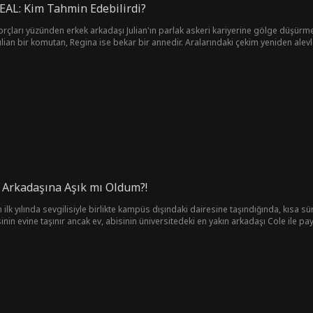
EAL: Kim Tahmin Edebilirdi?
borçları yüzünden erkek arkadaşı Julian'ın parlak askeri kariyerine gölge düşürme
ulian bir komutan, Regina ise bekar bir annedir. Aralarındaki çekim yeniden alevle
caba bu kez aşka giden yolu yeniden bulabilecekler mi?
 Arkadaşına Aşık mı Oldum?!
in ilk yılında sevgilisiyle birlikte kampüs dışındaki dairesine taşındığında, kısa 
nin evine taşınır ancak ev, abisinin üniversitedeki en yakın arkadaşı Cole ile pay
cukluk yıllarında gizliden gizliye hoşlandığı bu adamla aynı çatı altında yaşamak,
aktır. Eski sevgililer, kıskanç kızlar ve en büyük engel olan abisi, bu ilişkiden ha
ilerinde gerçek aşkı bulup bulamayacaklarını keşfedeceklerdir.