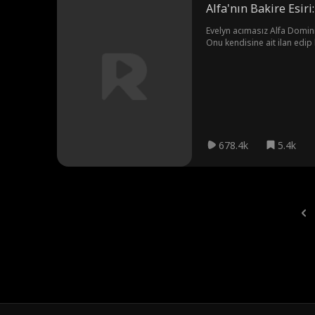
Alfa'nın Bakire Esiri
Evelyn acımasız Alfa Domini
Onu kendisine ait ilan edip
çok arzulamaya başlaması..
678.4k
5.4k