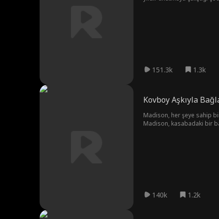
arkadaşının abisi Tristan M
zorundadır: Başkaları için 
151.3k
1.3k
Kovboy Aşkıyla Bağ
Madison, her şeye sahip bir
Madison, kasabadaki bir bara
ardından Beau ona bir iş ve
dizginlerini eline alıyor.
140k
1.2k