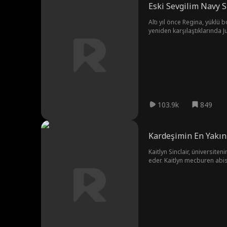
Eski Sevgilim Navy S
Altı yıl önce Regina, yüklü 
yeniden karşılaştıklarında J
belirsizliklerle doludur. A
103.9k
849
Kardeşimin En Yakın
Kaitlyn Sinclair, üniversiten
eder. Kaitlyn mecburen abisi
yapan olgun bir erkektir. Ço
aşkları hiç de kolay olmayac
yetişkinliğin karmaşık ilişk