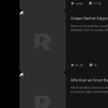
1.6M
17.7k
Ondan Nefret Ediy
Elena ve Ace eskiden nişanlı
şirketinin CEO'su vurulur. El
duydukları aşkı yeniden ale
97.7k
1k
Alfa Kral ve Onun Ba
Alfa Kral Killian Storm’un o
eş olamaz. Eğer onunla eşle