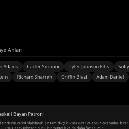
ye Anları
n Adams
Carter Sirianni
Tyler Johnson Ellis
Sully
tein
Richard Sharrah
Griffin Blazi
Adam Daniel
askeli Bayan Patron!
l zincirinin varisi olabilmek için temizlikçi kılığına girer ve sorun çıkaranları bire
COO'su Casey Johnson güçlü bir müttefik ya da daha fazlası mı?