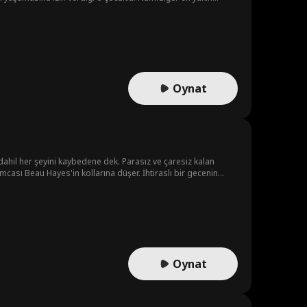
ı olan?) duyguları arasında kalan Samantha bir seçim yapmak
i yapacak?!
Oynat
dahil her şeyini kaybedene dek. Parasız ve çaresiz kalan
mcası Beau Hayes'in kollarına düşer. İhtiraslı bir gecenin
ediyor; boğaların, atların ve belki de bir kovboyun
Oynat