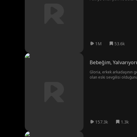
1M
53.6k
Bebeğim, Yalvarıyo
Gloria, erkek arkadaşının ge
olan eski sevgilisi olduğunu 
157.3k
1.3k