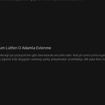
rum Lütfen O Adamla Evlenme
leceği için yüzeysel biri gibi davranarak onu terk eder. Yedi yıl sonra zorla nişanl
öğrenir. Eski duygular canlanıp yanlış anlaşılmalar çözüldükçe, ikili aşka ikinci b