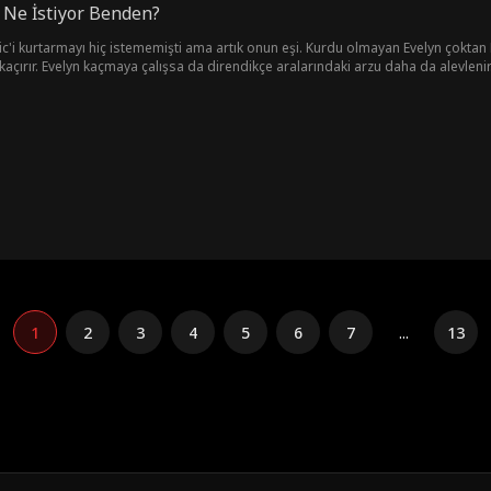
: Ne İstiyor Benden?
c'i kurtarmayı hiç istememişti ama artık onun eşi. Kurdu olmayan Evelyn çoktan
 kaçırır. Evelyn kaçmaya çalışsa da direndikçe aralarındaki arzu daha da alevlen
.
1
2
3
4
5
6
7
...
13