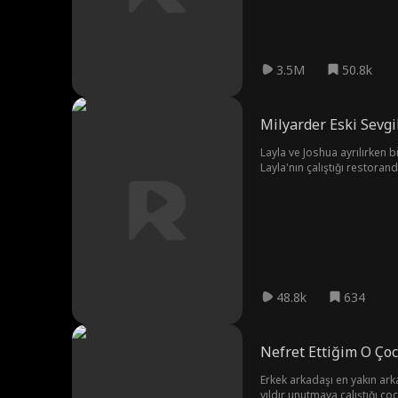
3.5M
50.8k
Milyarder Eski Sevgi
Layla ve Joshua ayrılırken b
Layla'nın çalıştığı restoran
aralarında inkar edilemez b
kaybettikleri yılları telafi
48.8k
634
Nefret Ettiğim O Ço
Erkek arkadaşı en yakın ar
yıldır unutmaya çalıştığı ço