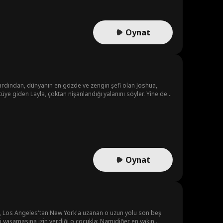
Oynat
ın ardından, dünyanın en gözde ve zengin şefi olan Joshua,
tüye giden Layla, çoktan nişanlandığı yalanını söyler. Yine de
a'nın yalanını öğrenecek mi? Aşk her şeyin üstesinden gelip
Oynat
, Los Angeles'tan New York'a uzanan o uzun yolu son beş
ini yaşamasına izin verdiği o çocukla: Namıdiğer en yakın