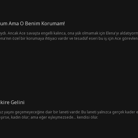
orum Ama O Benim Korumam!
ydı. Ancak Ace savaşta engelli kalınca, ona yük olmamak için Elena'yı aldatıyorm
ena'nın özel bir korumaya ihtiyacı vardır ve tesadüf eseri bu iş için Ace görevlendi
vlendirebilecek mi?
kire Gelini
tuz yaşını geçemeyeceğine dair bir laneti vardır. Bu laneti yalnızca gerçek kader e
şirse, kadın ölür; ama eğer eşleşmezsede... kendisi ölür.