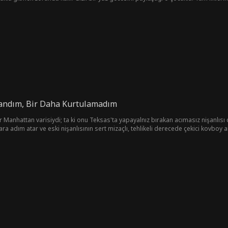
ontgomery! Sadakat ile Tristan'a karşı yeniden alevlenen (ve belki de karşılıkl
yaşamaya devam mı edecek, yoksa hayatında bir kez olsun kendisi için bir şey m
landım, Bir Daha Kurtulamadım
 Manhattan varisiydi; ta ki onu Teksas'ta yapayalnız bırakan acımasız nişanlısı 
 adım atar ve eski nişanlısının sert mizaçlı, tehlikeli derecede çekici kovboy a
 umulmadık bir sığınak sunar. Madison artık incilerini kovboy çizmeleriyle takas 