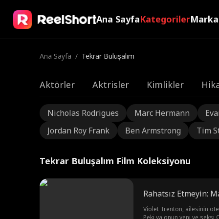
Ana Sayfa
Kategoriler
Marka
Ana Sayfa
/
Tekrar Buluşalım
Aktörler
Aktrisler
Kimlikler
Hika
Nicholas Rodrigues
Marc Hermann
Eva
Jordan Roy Frank
Ben Armstrong
Tim S
Tekrar Buluşalım Film Koleksiyonu
Rahatsız Etmeyin: M
Violet Trenton, ailesinin ote
Peki ya onun yeni ve seksi 