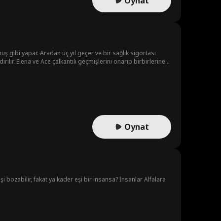
Oynat
uş gibi yapar. Aradan üç yıl geçer ve bir sağlık sigortası
rilir. Elena ve Ace çalkantılı geçmişlerini onarıp birbirlerine
Oynat
şi bozabilir, fakat ya kader eşi bir insansa? İnsanlar Alfalara