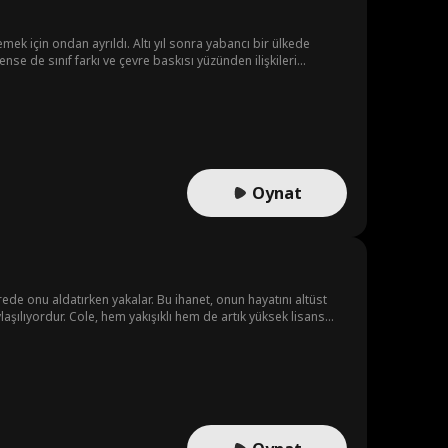
mek için ondan ayrıldı. Altı yıl sonra yabancı bir ülkede
nse de sınıf farkı ve çevre baskısı yüzünden ilişkileri
Oynat
sürede onu aldatırken yakalar. Bu ihanet, onun hayatını altüst
laşılıyordur. Cole, hem yakışıklı hem de artık yüksek lisans
 Kaitlyn’in bastırdığı duyguları yeniden alevlendirir. Ancak
berdar olmamalıdır. Kaitlyn ve Cole, gizli duygularını korurken,