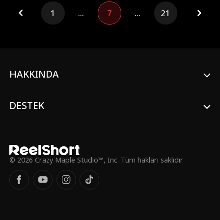
hesaplaşmak ve şehrin yeraltı dünyasında
1
...
7
...
21
pusuda bekleyen karanlık bir örgütle
yüzleşmek için yeni yeteneklerini
kullanmalıdır.
HAKKINDA
DESTEK
© 2026 Crazy Maple Studio™, Inc. Tüm hakları saklıdır.