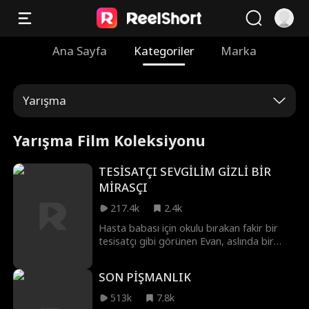
Ana Sayfa
Kategoriler
Marka
Yarışma
Yarışma Film Koleksiyonu
TESİSATÇI SEVGİLİM GİZLİ BİR
MİRASÇI
217.4k
2.4k
Hasta babası için okulu bırakan fakir bir
tesisatçı gibi görünen Evan, aslında bir
milyarderin oğludur. Bir tamir sırasında
okulun gözdesi Serena ile tanışır ve
SON PİŞMANLIK
ailesince reddedilen kıza kucak açar. İkili,
sorunlarını aşmak için sahte bir ilişkiye
513k
7.8k
başlasa da Serena'ya tutkun olan Tyler'ın