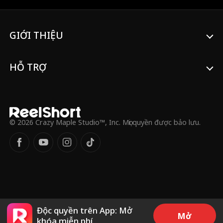
GIỚI THIỆU
HỖ TRỢ
© 2026 Crazy Maple Studio™, Inc. Mọi quyền được bảo lưu.
Độc quyền trên App: Mở
Mở
khóa miễn phí