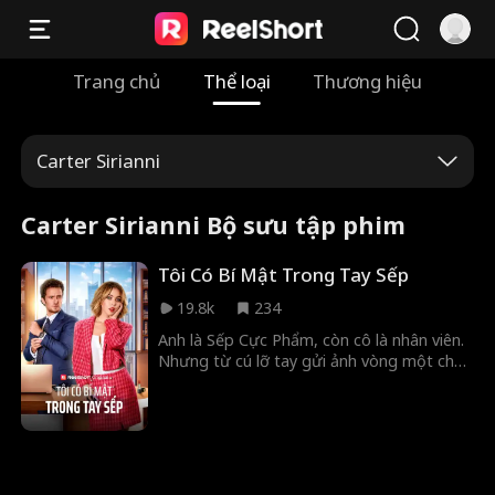
Trang chủ
Thể loại
Thương hiệu
Carter Sirianni
Carter Sirianni Bộ sưu tập phim
Tôi Có Bí Mật Trong Tay Sếp
19.8k
234
Anh là Sếp Cực Phẩm, còn cô là nhân viên.
Nhưng từ cú lỡ tay gửi ảnh vòng một cho
anh, những khao khát, bê bối và bí mật đã
làm chao đảo cả chốn công sở lẫn trái tim
cô.