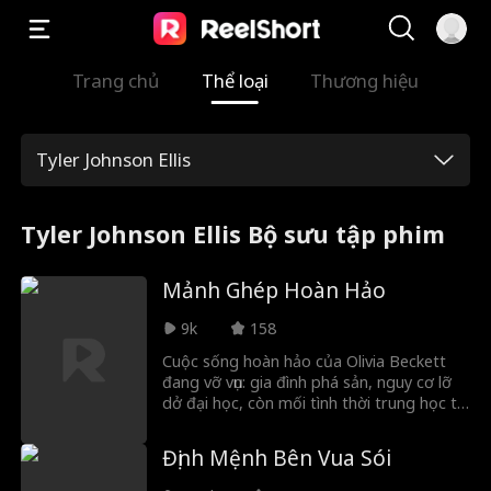
Trang chủ
Thể loại
Thương hiệu
Tyler Johnson Ellis
Tyler Johnson Ellis Bộ sưu tập phim
Mảnh Ghép Hoàn Hảo
9k
158
Cuộc sống hoàn hảo của Olivia Beckett
đang vỡ vụn: gia đình phá sản, nguy cơ lỡ
dở đại học, còn mối tình thời trung học thì
trở nên bạo lực. Rồi Sebastian Bash
McDaniels xuất hiện, một võ sĩ đang lên
Định Mệnh Bên Vua Sói
làm việc ca đêm tại quán bar để trốn
tránh quá khứ. Khi anh cứu Olivia khỏi gã