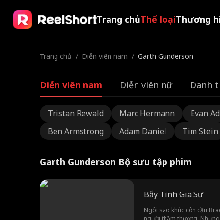
Trang chủ
Thể loại
Thương h
Trang chủ
/
Diễn viên nam
/
Garth Gunderson
Diễn viên nam
Diễn viên nữ
Danh t
Tristan Rewald
Marc Hermann
Evan A
Ben Armstrong
Adam Daniel
Tim Stein
Garth Gunderson Bộ sưu tập phim
Bẫy Tình Gia Sư
Ngôi sao khúc côn cầu Brady
người thầm thương. Nhưng c