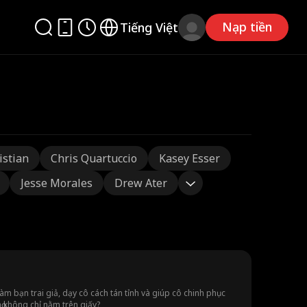
Nạp tiền
Tiếng Việt
istian
Chris Quartuccio
Kasey Esser
Jesse Morales
Drew Ater
m bạn trai giả, dạy cô cách tán tỉnh và giúp cô chinh phục
 không chỉ nằm trên giấy?