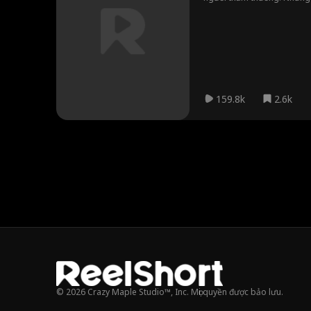
159.8k
2.6k
© 2026 Crazy Maple Studio™, Inc. Mọi quyền được bảo lưu.