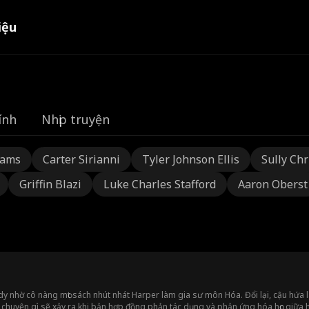
iệu
ính
Nhịp truyện
dams
Carter Sirianni
Tyler Johnson Ellis
Sully Chr
Griffin Blazi
Luke Charles Stafford
Aaron Oberst
 nhờ cô nàng mọt sách nhút nhát Harper làm gia sư môn Hóa. Đổi lại, cậu hứa là
huyện gì sẽ xảy ra khi bản hợp đồng phản tác dụng và phản ứng hóa học giữa họ