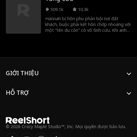
hôn, nhưng lửa tình dần nhen nhóm khi họ
509.1k
10.3k
dọn về sống chung. Để đón nhận tình yêu
và bảo vệ Tập đoàn Irving khỏi tay kẻ
Hannah bị hôn phu phản bội nơi đất
xấu, họ phải cùng nhau vượt qua vô vàn
khách, buộc phải kết hôn chớp nhoáng với
thử thách và những kẻ ngáng đường.
một “tên du côn” cô vô tình cứu. Khi anh
liên tục bảo vệ cô trước nguy hiểm,
Hannah dần nhận ra người chồng này
không hề đơn giản…
GIỚI THIỆU
HỖ TRỢ
© 2026 Crazy Maple Studio™, Inc. Mọi quyền được bảo lưu.