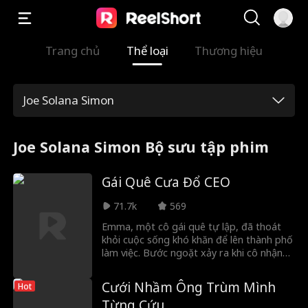
Trang chủ
Thể loại
Thương hiệu
Joe Solana Simon
Joe Solana Simon Bộ sưu tập phim
Gái Quê Cưa Đổ CEO
71.7k
569
Emma, một cô gái quê tự lập, đã thoát
khỏi cuộc sống khó khăn để lên thành phố
làm việc. Bước ngoặt xảy ra khi cô nhận
nhầm William, một anh chàng xa lạ đẹp trai
và buộc phải kết hôn với anh mà không hề
Cưới Nhầm Ông Trùm Mình
Hot
hay biết anh là Tổng giám đốc Tập đoàn
Từng Cứu
Irving. Ban đầu, cả hai đều mong sớm ly