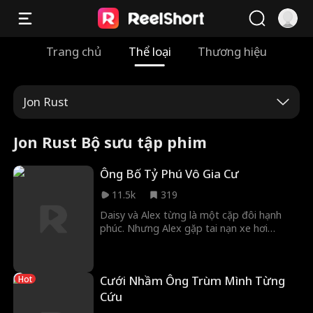
Trang chủ
Thể loại
Thương hiệu
Jon Rust
Jon Rust Bộ sưu tập phim
Ông Bố Tỷ Phú Vô Gia Cư
11.5k
319
Daisy và Alex từng là một cặp đôi hạnh
phúc. Nhưng Alex gặp tai nạn xe hơi
nghiêm trọng rồi mất tích, còn Daisy lại mất
trí nhớ khi sinh con. Năm năm sau, Daisy
dẫn con gái Poppy trở về và tình cờ gặp lại
Cưới Nhầm Ông Trùm Mình Từng
Hot
Alex, lúc này đã mất đi trí nhớ và trở nên
ngây ngô. Hai mẹ con quyết định đưa anh
Cứu
về nhà. Từ đây, gia đình ba người cùng sát