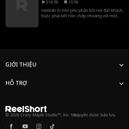
516.9k
10.5k
cánh trừng trị kẻ xấu và dần tháo gỡ mọi
hiểu lầm trong quá khứ.
Hannah bị hôn phu phản bội nơi đất khách,
buộc phải kết hôn chớp nhoáng với một
“tên du côn” cô vô tình cứu. Khi anh liên
tục bảo vệ cô trước nguy hiểm, Hannah
dần nhận ra người chồng này không hề
đơn giản…
GIỚI THIỆU
HỖ TRỢ
© 2026 Crazy Maple Studio™, Inc. Mọi quyền được bảo lưu.