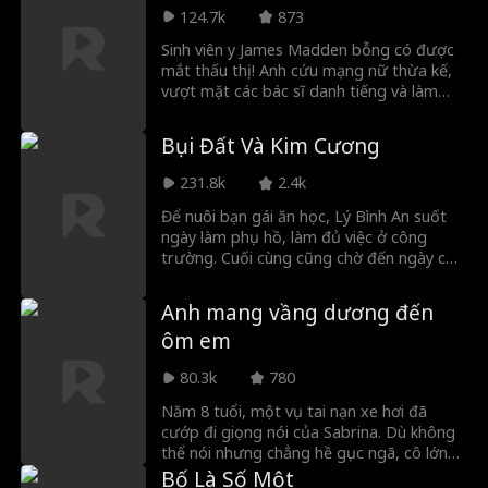
nhân hợp đồng. Những hiểu lầm về món
124.7k
873
nợ của người cha được hóa giải khi Elias
phát hiện cô phải làm việc dù đang mang
Sinh viên y James Madden bỗng có được
thai. Anh quyết liệt bảo vệ vợ trước
mắt thấu thị! Anh cứu mạng nữ thừa kế,
những kẻ bắt nạt ở trường. Sau khi thân
vượt mặt các bác sĩ danh tiếng và làm
phận thật của Lyla được hé lộ, cặp đôi xé
giàu từ đồ cổ, chứng khoán. Luôn bảo vệ
bỏ hợp đồng và bên nhau bằng một đám
bạn bè và xả thân cứu mỹ nhân, hãy cùng
Bụi Đất Và Kim Cương
cưới thế kỷ.
xem chàng trai tay trắng này vươn lên
đỉnh cao và chinh phục thế giới ra sao!
231.8k
2.4k
Để nuôi bạn gái ăn học, Lý Bình An suốt
ngày làm phụ hồ, làm đủ việc ở công
trường. Cuối cùng cũng chờ đến ngày cô
tốt nghiệp, anh mua nhẫn cưới định cầu
hôn, nào ngờ cô lại đổi ý, quay sang đính
Anh mang vầng dương đến
hôn với chính người anh em thân nhất của
ôm em
anh. Đúng lúc ấy, Cố Lương Nguyệt – nữ
tổng tài bá đạo của tập đoàn Cố Thị –
80.3k
780
tình cờ chứng kiến tất cả. Vì cảm động
trước sự lương thiện và chân thành của
Năm 8 tuổi, một vụ tai nạn xe hơi đã
Lý Bình An, cô quyết định cùng anh kết
cướp đi giọng nói của Sabrina. Dù không
hôn chớp nhoáng, đăng ký kết hôn ngay
thể nói nhưng chẳng hề gục ngã, cô lớn
tại chỗ…
lên trong tình yêu thương, nhất là từ
Bố Là Số Một