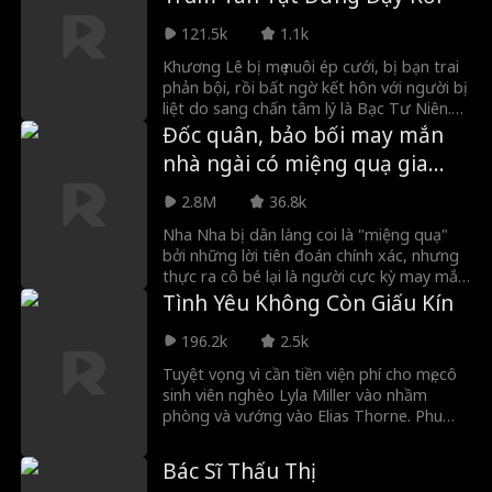
121.5k
1.1k
Khương Lê bị mẹ nuôi ép cưới, bị bạn trai
phản bội, rồi bất ngờ kết hôn với người bị
liệt do sang chấn tâm lý là Bạc Tư Niên.
Sau hôn nhân, cô giúp anh vượt qua bóng
Đốc quân, bảo bối may mắn
tối, đồng thời vươn lên thành nhà thiết kế
nhà ngài có miệng quạ gia
trang sức và phát hiện thân thế thật. Cả
truyền
hai có được tình yêu và sự nghiệp viên
2.8M
36.8k
mãn.
Nha Nha bị dân làng coi là "miệng quạ"
bởi những lời tiên đoán chính xác, nhưng
thực ra cô bé lại là người cực kỳ may mắn.
Khi đang mặc bộ quần áo rách rưới đi
Tình Yêu Không Còn Giấu Kín
đào rau dại, cô bé vô tình gặp Khương
Nghiên, phu nhân Đốc quân Tùng Hỗ bị
196.2k
2.5k
lạc đường. Khương Nghiên đưa cô bé về
Tuyệt vọng vì cần tiền viện phí cho mẹ, cô
phủ, vận may của Nha Nha như hoa cỏ nở
sinh viên nghèo Lyla Miller vào nhầm
rộ, nhưng những điều thần kỳ về Nha Nha
phòng và vướng vào Elias Thorne. Phu
chưa dừng lại ở đó...
nhân Thorne khăng khăng Lyla là nàng
dâu hoàn hảo. Elias giải cứu cô khỏi người
Bác Sĩ Thấu Thị
cha bạo hành, dẫn đến một cuộc hôn