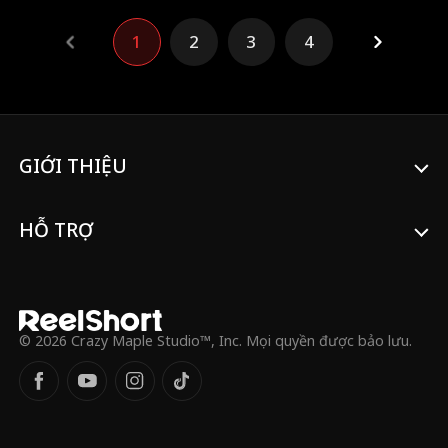
Michael lại nhận nhầm Nancy thành Anya,
kéo theo hàng loạt hiểu lầm và thử
1
2
3
4
thách...
GIỚI THIỆU
HỖ TRỢ
© 2026 Crazy Maple Studio™, Inc. Mọi quyền được bảo lưu.