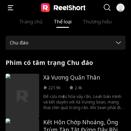
Trang chủ
Thể loại
Thương hiệu
Chu đáo
Phim có tâm trạng Chu đáo
Xà Vương Quấn Thân
221.9k
2.4k
Để cứu mẹ bị hóa vảy rắn, Leah bán mình
và kết duyên với Xà Vương Sean, mang
thai chín quả trứng rắn. Khi Sean phải đi
độ kiếp, Leah lẻ loi trở về, bị vu là yêu
nghiệt và suýt bị dân làng giết. Sean kịp
Kết Hôn Chớp Nhoáng, Ông
thời quay lại cứu nàng, nhận ra cô là con
Trùm Tàn Tật Đứng Dậy Rồi
gái ân nhân thất lạc.