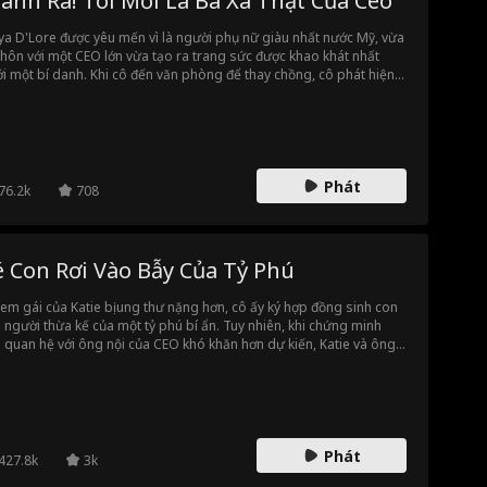
ánh Ra! Tôi Mới Là Bà Xã Thật Của Ceo
ya D'Lore được yêu mến vì là người phụ nữ giàu nhất nước Mỹ, vừa
 hôn với một CEO lớn vừa tạo ra trang sức được khao khát nhất
i một bí danh. Khi cô đến văn phòng để thay chồng, cô phát hiện
 phụ nữ khác đã lấy tên cô và đang gây rối trong cuộc sống cá
n và công việc của cô.
Phát
76.2k
708
é Con Rơi Vào Bẫy Của Tỷ Phú
 em gái của Katie bị ung thư nặng hơn, cô ấy ký hợp đồng sinh con
 người thừa kế của một tỷ phú bí ẩn. Tuy nhiên, khi chứng minh
 quan hệ với ông nội của CEO khó khăn hơn dự kiến, Katie và ông
ndt dần trở nên gần gũi hơn, mặc dù hợp đồng có một quy tắc duy
t: không được yêu.
Phát
427.8k
3k