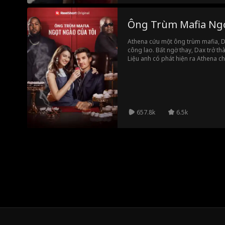
Ông Trùm Mafia Ngọ
Athena cứu một ông trùm mafia, D
công lao. Bất ngờ thay, Dax trở th
Liệu anh có phát hiện ra Athena c
sẽ làm gì khi phát hiện học việc 
của thế giới ngầm?
657.8k
6.5k