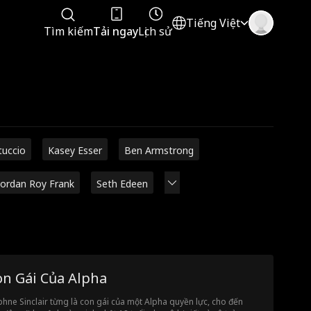
Tiếng Việt
Tìm kiếm
Tải ngay
Lịch sử
tuccio
Kasey Esser
Ben Armstrong
Jordan Roy Frank
Seth Edeen
on Gái Của Alpha
hne Sinclair từng là con gái của một Alpha quyền lực, cho đến