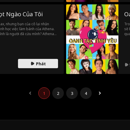
t Ngào Của Tôi
O
ax, nhưng bạn của cô lại nhận
Tro
ành học việc làm bánh của Athena.
sẽ 
hính là người đã cứu mình? Athena
qua
làm bánh của mình là ông trùm ngầm
và 
cơ 
nhậ
nhữ
Phát
1
2
3
4