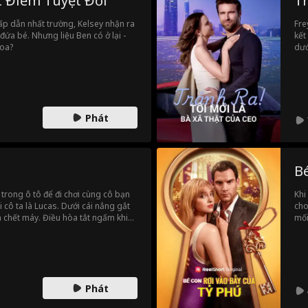
 Điểm Tuyệt Đối
Tr
ấp dẫn nhất trường, Kelsey nhận ra
Fre
i đứa bé. Nhưng liệu Ben có ở lại -
kết
hoa?
dướ
một
nhâ
Phát
B
 trong ô tô để đi chơi cùng cô bạn
Khi
i cô ta là Lucas. Dưới cái nắng gắt
cho
n chết máy. Điều hòa tắt ngấm khiến
mối
guy cơ bị sốc nhiệt và gần như ngất
Bra
ng Adrian cúp máy mà không thèm
nhấ
 cạn pin, cô bé gọi và khóc lóc cầu
i địa điểm thì máy đã sập nguồn.
ệu cô có kịp tìm thấy và giải cứu
Phát