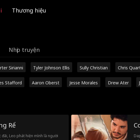
i
Thương hiệu
Nhịp truyện
rter Sirianni
Tyler Johnson Ellis
Sully Christian
Chris Quar
es Stafford
Aaron Oberst
Jesse Morales
Drew Ater
ng Rể
C
 đãi, Leo phát hiện mình là người
Dap