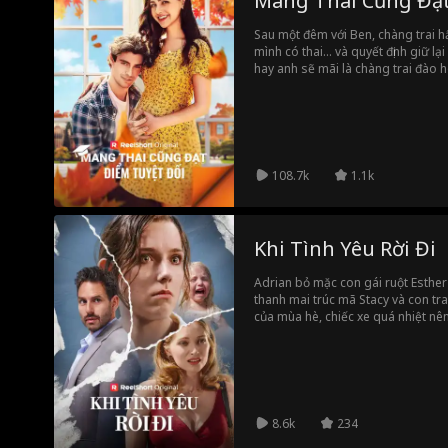
Mang Thai Cũng Đạt
Sau một đêm với Ben, chàng trai h
mình có thai... và quyết định giữ lạ
hay anh sẽ mãi là chàng trai đào 
108.7k
1.1k
Khi Tình Yêu Rời Đi
Adrian bỏ mặc con gái ruột Esther
thanh mai trúc mã Stacy và con tra
của mùa hè, chiếc xe quá nhiệt nê
cơ thể Esther nóng ran. Cô bé có n
lịm. Esther gọi điện cầu cứu như
nghe. Ngay trước khi máy tính bảng
xin mẹ đến cứu. Nhưng chưa kịp nó
Claire điên cuồng đi tìm con gái. Li
Esther trước khi bi kịch xảy ra?
8.6k
234