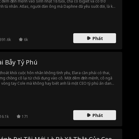
 đêm định mệnh vào sinh nhật 18 tuổi, cha cô bị giết và cô trở
nh tù nhân. Atlas, người đàn ông mà Daphne đã yêu suốt đời, là kẻ
g sau vụ giết cha cô. Atlas chỉ muốn một điều, trả thù. Nhưng trả
 thật đau đớn khi anh yêu con gái kẻ thù. Như câu nói... trước khi
 cách trả thù, hãy nhớ đào hai ngôi mộ.
Phát
391.6k
6k
ài Bẫy Tỷ Phú
thoát khỏi cuộc hôn nhân không tình yêu, Elara cần phải có thai,
ng chồng cô lại từ chối đụng vào cô. Một đêm định mệnh, cô ngã
 vòng tay Cole mà không hay biết anh là một CEO tỷ phú ẩn danh,
g thời là chú của chồng mình. Khi nào Elara mới nhận ra thân phận
 Cole và biết được anh chính là chân ái mà cô hằng tìm kiếm?
Phát
16.1k
171