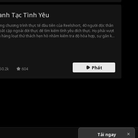
anh Tạc Tình Yêu
ng chương trình thực tế đầu tiên của Reelshort, 40 người độc thân
bắt cặp ngoài đời thực để tìm kiếm tình yêu đích thực. Họ phải vượt
 hàng loạt thử thách hẹn hò nhằm kiểm tra độ hòa hợp, sự gắn kết
tiềm năng tiến xa. Tuy nhiên, những ai chưa tìm được nửa kia sẽ có
hội gỡ gạc: nếu chia rẽ thành công bất kỳ cặp đôi mới nào, họ sẽ
n được tiền mặt ngay lập tức. Liệu tình yêu có trụ vững trước
ng màn oanh tạc?
Phát
50.2k
604
Tải ngay