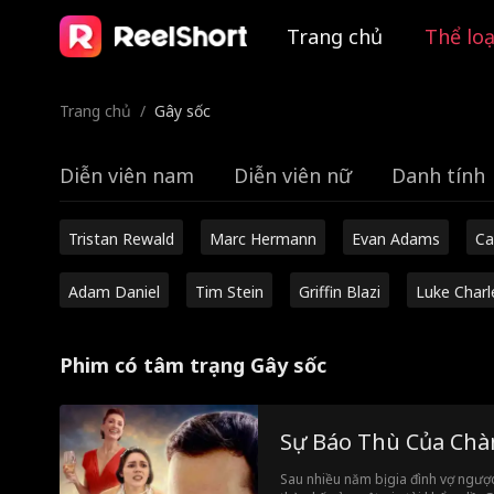
Trang chủ
Thể loạ
Trang chủ
/
Gây sốc
Diễn viên nam
Diễn viên nữ
Danh tính
Tristan Rewald
Marc Hermann
Evan Adams
Ca
Adam Daniel
Tim Stein
Griffin Blazi
Luke Charl
Phim có tâm trạng Gây sốc
Sự Báo Thù Của Chà
Sau nhiều năm bị gia đình vợ ngược