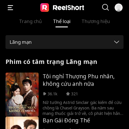
Trang chủ
Thể loại
Thương hiệu
Lãng mạn
Phim có tâm trạng Lãng mạn
Tôi nghỉ Thượng Phu nhân,
không cứu anh nữa
36.1k
321
Nữ tướng Astrid Sinclair gác kiếm để cứu
chồng là Chasel Grayson. Ba năm sau
mang thuốc giải trở về, cô phát hiện hắn
đã cưới Roxy Durant. Mất đi danh vị và
Bạn Gái Đóng Thế
tôn nghiêm, Astrid dứt áo ra đi. Nhưng