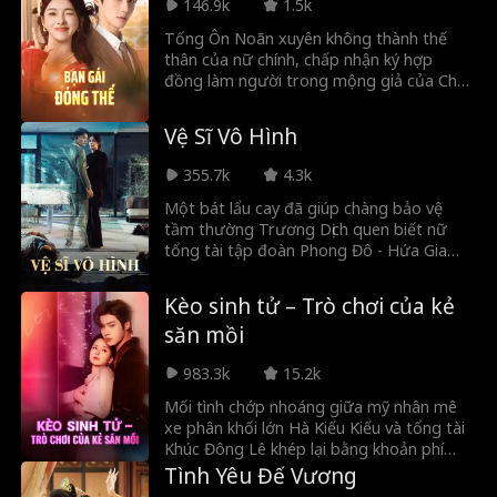
khi tân hoàng đế Asher Bellamy thổ lộ
146.9k
1.5k
tình yêu thầm kín từ lâu, hành trình từ
Tống Ôn Noãn xuyên không thành thế
người vợ bị ruồng bỏ bước lên ngôi vị
thân của nữ chính, chấp nhận ký hợp
Hoàng hậu quyền uy của cô chính là đòn
đồng làm người trong mộng giả của Chu
trừng phạt chí mạng dành cho những kẻ
Thời Việt để kiếm tiền, dự định sau 2 năm
phản bội.
sẽ ra đi. Khi hợp đồng sắp hết hạn, người
Vệ Sĩ Vô Hình
thật trở về, cô còn nhiệt tình chào đón,
nhưng Chu Thời Việt lại đổi ý. Một đêm,
355.7k
4.3k
người đàn ông bị thương tên Lục Lẫm
xuất hiện, kéo cô vào bí mật gia tộc và
Một bát lẩu cay đã giúp chàng bảo vệ
mối duyên định mệnh không thể tách rời.
tầm thường Trương Dịch quen biết nữ
tổng tài tập đoàn Phong Đô - Hứa Gia
Duẫn. Sau một lần bị điện giật ngoài ý
muốn, sức mạnh tu luyện do ông nội Lâm
Kèo sinh tử – Trò chơi của kẻ
Sương truyền lại trong cơ thể anh bất
săn mồi
ngờ thức tỉnh, từ đó từng bước vùng dậy.
Nhà họ Lâm thì sao chứ? Nhà họ Hứa đã
983.3k
15.2k
là gì? Với Trương Dịch tôi, chỉ nhìn thực
lực, không nhìn xuất thân. Không phục?
Mối tình chớp nhoáng giữa mỹ nhân mê
Dùng nắm đấm mà nói chuyện!
xe phân khối lớn Hà Kiểu Kiểu và tổng tài
Khúc Đông Lê khép lại bằng khoản phí
chia tay lên tới hàng chục tỷ đồng. Nào
Tình Yêu Đế Vương
ngờ, anh ta lại chính là chồng sắp cưới