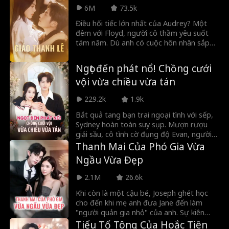
quyền lực. Khi trả thù hóa thành chân tình,
6M
73.5k
họ cùng nhau trừng trị kẻ ác và tìm thấy
Điều hối tiếc lớn nhất của Audrey? Một
hạnh phúc bất ngờ.
đêm với Floyd, người cô thầm yêu suốt
tám năm. Dù anh có cuộc hôn nhân sắp
đặt và gia đình gặp rắc rối, anh vẫn luôn
cứu giúp cô. Cô nghĩ mình chỉ là cuộc vui
Ngọt đến phát nổ! Chồng cưới
thoáng qua, nhưng anh đã yêu cô say
vội vừa chiều vừa tán
đắm từ lâu...
229.2k
1.9k
Bắt quả tang bạn trai ngoại tình với sếp,
Sydney hoàn toàn suy sụp. Mượn rượu
giải sầu, cô tình cờ đụng độ Evan, người
giàu nhất Riverton, bên ngoài quán bar.
Thanh Mai Của Phó Gia Vừa
Hai người từng gặp nhau chóng vánh ở
Ngầu Vừa Đẹp
nhà tù sáu tháng trước. Trong phút bốc
đồng, Sydney rủ anh kết hôn chớp
2.1M
26.6k
nhoáng và thật bất ngờ, Evan đồng ý. Sau
đám cưới, cuộc đời cô một bước lên mây
Khi còn là một cậu bé, Joseph ghét học
khiến gã người yêu cũ phản bội tức điên.
cho đến khi mẹ anh đưa Jane đến làm
Còn Sydney cũng dần nhận ra người
"người quản gia nhỏ" của anh. Sự kiên
chồng mới của mình quyền lực hơn cô
nhẫn và ấm áp của cô đã thay đổi anh
Tiểu Tổ Tông Của Hoắc Tiên