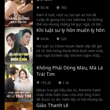
kháng cự của Violet bắt đầu rạn nứt. Một
80.4k
780
tình yêu mong manh và nổi bật như hoa
hồng Vendela sắp nở rộ.
Năm 8 tuổi, một vụ tai nạn xe hơi đã
cướp đi giọng nói của Sabrina. Dù không
thể nói nhưng chẳng hề gục ngã, cô lớn
lên trong tình yêu thương, nhất là từ
Khi luật sư ly hôn muốn ly hôn
Julian, mối tình thanh mai trúc mã từng
thề non hẹn biển. Thế nhưng, lời thề trọn
64.5k
526
đời đã tan vỡ chỉ sau 3 năm chung sống.
Nữ luật sư Chloe mượn danh sếp để giả
Julian thay lòng đổi dạ. Và rồi Adrian trở
vờ tỏ tình hòng thoát khỏi buổi xem mắt,
lại. Thấy Sabrina vụn vỡ vì sự phản bội
nào ngờ bị chính sếp Vincent nghe thấy.
của Julian, Adrian đã quyết định hành
Hiểu lầm này dẫn đến cuộc hôn nhân chớp
động. Anh dần phá bỏ bức tường khép
nhoáng, đưa cô bước vào hào môn. Từ
kín quanh trái tim cô, chứng minh rằng
Không Phải Dòng Máu, Mà Là
vạch rõ ranh giới đến xích lại gần nhau,
tình yêu chẳng phải lúc nào cũng cần cất
Trái Tim
qua những màn thả thính táo bạo chốn
lời.
công sở, cô đã khiến vị sếp lạnh lùng rơi
195.2k
1.3k
vào lưới tình và có được một tình yêu
trọn vẹn, được sủng ái và bảo vệ tuyệt
Bị bạn trai gài bẫy vào tù, Annette Switt
đối.
chấp nhận hiến máu cứu một ông trùm
để được tự do. Nắm lấy cơ hội nhưng lại
phát hiện bị phản bội, cô đau khổ kết hôn
Giảo Thanh Lê
chớp nhoáng với Alexander Fletcher đầy