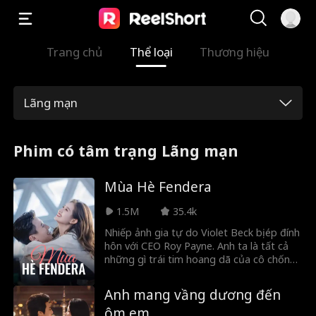
Trang chủ
Thể loại
Thương hiệu
Lãng mạn
Phim có tâm trạng Lãng mạn
Mùa Hè Fendera
1.5M
35.4k
Nhiếp ảnh gia tự do Violet Beck bị ép đính
hôn với CEO Roy Payne. Anh ta là tất cả
những gì trái tim hoang dã của cô chống
lại: đúng mực, dễ đoán và tốt bụng đến
đau lòng. Nhưng tình yêu có cách phát
Anh mang vầng dương đến
triển riêng. Từng ánh nhìn, từng cái chạm,
ôm em
từng khoảnh khắc im lặng chia sẻ, sự