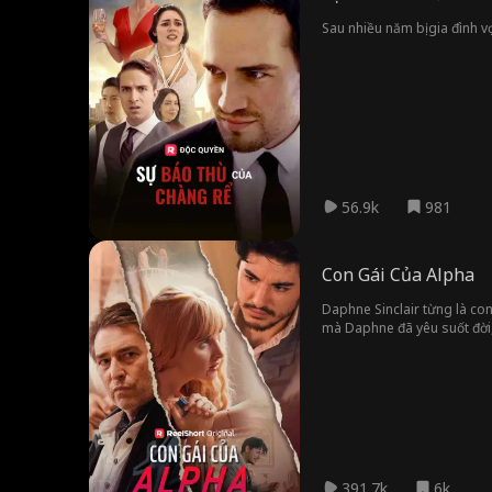
Sau nhiều năm bị gia đình v
56.9k
981
Con Gái Của Alpha
Daphne Sinclair từng là con
mà Daphne đã yêu suốt đời, 
tìm cách trả thù, hãy nhớ đ
391.7k
6k