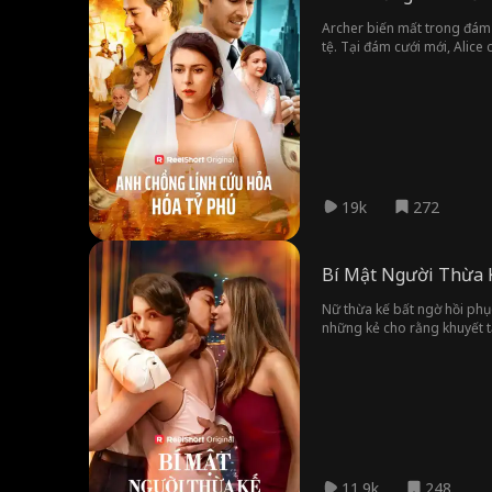
Archer biến mất trong đám c
tệ. Tại đám cưới mới, Alice
19k
272
Bí Mật Người Thừa 
Nữ thừa kế bất ngờ hồi phụ
những kẻ cho rằng khuyết t
đồ hiểm độc xung quanh để 
11.9k
248