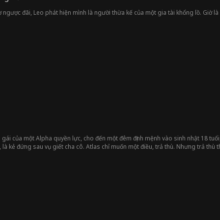
ợ ngược đãi, Leo phát hiện mình là người thừa kế của một gia tài khổng lồ. Giờ là
 gái của một Alpha quyền lực, cho đến một đêm định mệnh vào sinh nhật 18 tuổi, 
là kẻ đứng sau vụ giết cha cô. Atlas chỉ muốn một điều, trả thù. Nhưng trả thù th
ào hai ngôi mộ.