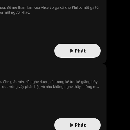
ỏa. Bố mẹ tham lam của Alice ép gả cô cho Philip, một gã tồi
ới một người khác.
Phát
. Che giấu việc đã nghe được, cô tương kế tựu kế giăng bẫy
bước qua vòng vây phản bội, vờ như không nghe thấy những mưu
Phát