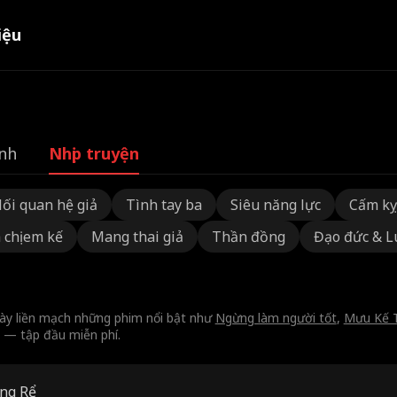
iệu
nh
Nhịp truyện
ối quan hệ giả
Tình tay ba
Siêu năng lực
Cấm kỵ
 chị em kế
Mang thai giả
Thần đồng
Đạo đức & L
ày liền mạch những phim nổi bật như
Ngừng làm người tốt
,
Mưu Kế 
 — tập đầu miễn phí.
ng Rể