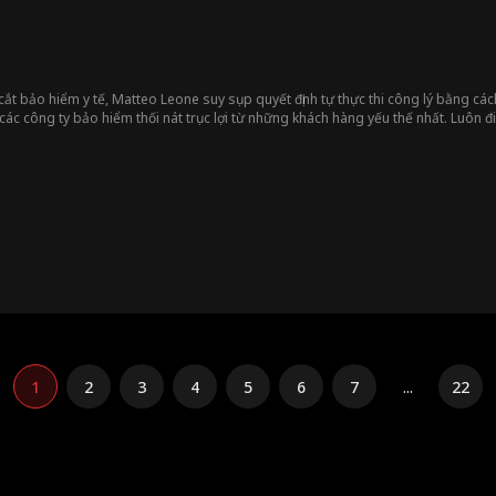
ị cắt bảo hiểm y tế, Matteo Leone suy sụp quyết định tự thực thi công lý bằng cá
 các công ty bảo hiểm thối nát trục lợi từ những khách hàng yếu thế nhất. Luôn 
rở thành người hùng của những nạn nhân mà bọn CEO tàn ác cho rằng có thể dễ
1
2
3
4
5
6
7
...
22