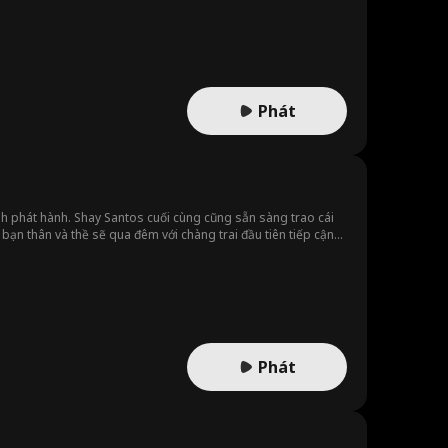
ẻ làm vườn" để đột nhập vào Kho Báu Chìa Khóa Vàng. Giờ đây
trong khi mọi người vẫn chỉ coi anh là một gã làm vườn.
Phát
sh phát hành. Shay Santos cuối cùng cũng sẵn sàng trao cái
 bạn thân và thề sẽ qua đêm với chàng trai đầu tiên tiếp cận
n năng, và đối với con người cùng người sói... đây là điều cấm
ang thai con của anh, anh sẽ chết!
Phát