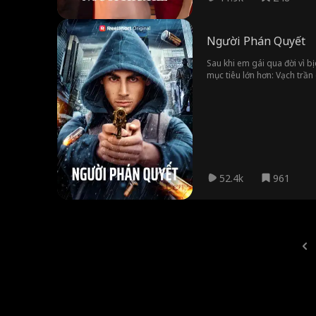
Người Phán Quyết
Sau khi em gái qua đời vì b
mục tiêu lớn hơn: Vạch trần
gửi gắm thông điệp, sớm t
52.4k
961