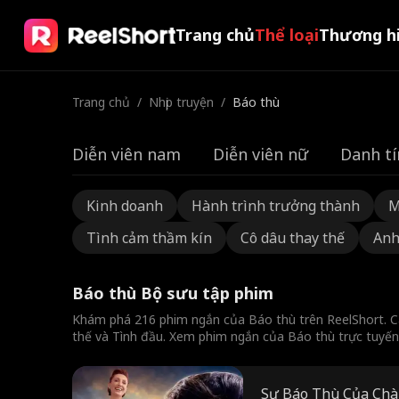
Trang chủ
Thể loại
Thương h
Trang chủ
/
Nhịp truyện
/
Báo thù
Diễn viên nam
Diễn viên nữ
Danh tí
Kinh doanh
Hành trình trưởng thành
M
Tình cảm thầm kín
Cô dâu thay thế
Anh
Báo thù Bộ sưu tập phim
Khám phá 216 phim ngắn của Báo thù trên ReelShort. C
thế và Tình đầu. Xem phim ngắn của Báo thù trực tuyến
Sự Báo Thù Của Chà