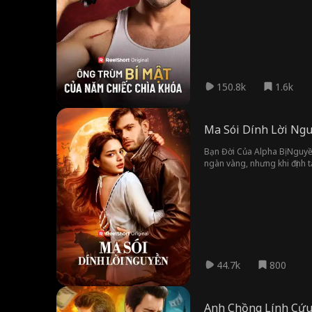
ngoại tình với Ivan, một đ
Grayson phải tìm cách chứng 
150.8k
1.6k
Ma Sói Dính Lời Ng
Bạn Đời Của Alpha Bị Nguyề
ngàn vàng, nhưng khi định t
mình... Người đó tình cờ lạ
kỵ. Nhưng đó chưa phải là t
44.7k
800
Anh Chồng Lính Cứu