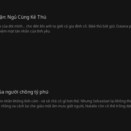
Hận: Ngủ Cùng Kẻ Thù
 của đời mình... cho đến khi anh ta giết cả gia đình cô. Bị kẻ thù bắt giữ, Daian
hiệm mặt tàn nhẫn của tình yêu.
ủa người chồng tỷ phú
ôn nhân không tình cảm - và sẽ chả có gì hơn thế. Nhưng Sebastian lại không thể
chồng xa cách lại che giấu một âm mưu giết người, Natalie còn có thể trông đợi
phía sau cuộc hôn nhân này.