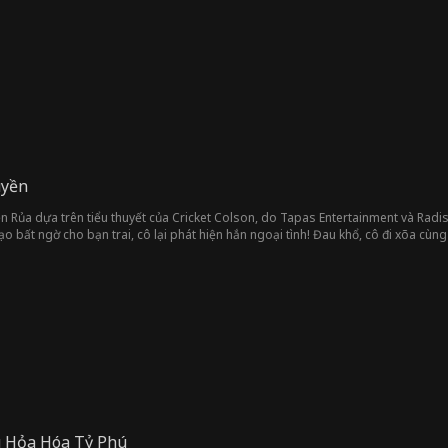
ại tướng cấp cao. Ivan muốn lợi dụng quyền ra vào của Grayson trong vai trò "k
minh cho tất cả thấy ai mới là thủ lĩnh, đồng thời bắt quả tang Ivan tại trận... 
uyền
n Rủa dựa trên tiểu thuyết của Cricket Colson, do Tapas Entertainment và Radi
ạo bất ngờ cho bạn trai, cô lại phát hiện hắn ngoại tình! Đau khổ, cô đi xõa cùng
i là Alpha Mal Haywood quyền lực. Sức hút giữa họ bùng nổ ngay tức khắc, đầy bả
ất cả: Mal đã bị nguyền rủa, nếu không đánh dấu Shay làm bạn đời và khiến cô m
 Hỏa Hóa Tỷ Phú