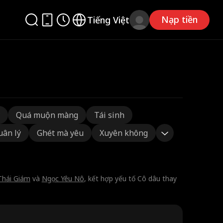
Nạp tiền
Tiếng Việt
Quá muộn màng
Tái sinh
uân lý
Ghét mà yêu
Xuyên không
Thái Giám
và
Ngọc Yêu Nô
, kết hợp yếu tố Cô dâu thay