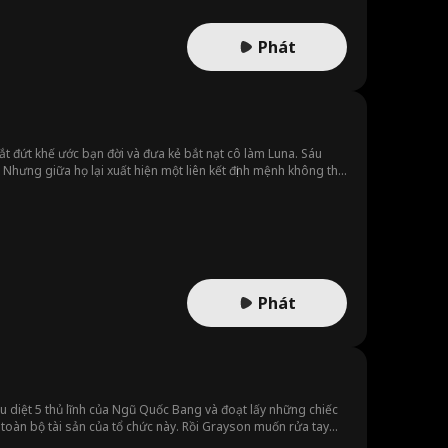
Phát
cắt đứt khế ước bạn đời và đưa kẻ bắt nạt cô làm Luna. Sáu
. Nhưng giữa họ lại xuất hiện một liên kết định mệnh không thể
Phát
u diệt 5 thủ lĩnh của Ngũ Quốc Bang và đoạt lấy những chiếc
toàn bộ tài sản của tổ chức này. Rồi Grayson muốn rửa tay
lộ thân phận thật sự, anh bàng hoàng phát hiện vợ mình đang