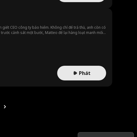
ch giết CEO công ty bảo hiểm. Không chỉ để trả thù, anh còn có
đi trước cảnh sát một bước, Matteo để lại hàng loạt manh mối
 dàng bịt miệng.
Phát