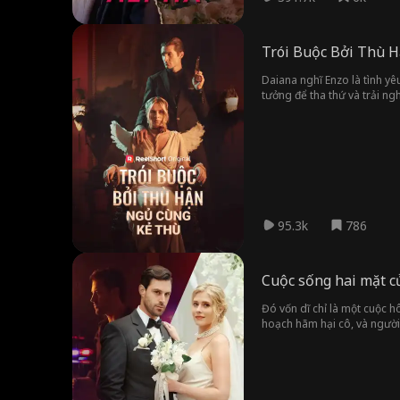
Trói Buộc Bởi Thù 
Daiana nghĩ Enzo là tình yêu
tưởng để tha thứ và trải ng
95.3k
786
Cuộc sống hai mặt c
Đó vốn dĩ chỉ là một cuộc h
hoạch hãm hại cô, và người 
phú sẽ hé lộ tất cả bí mật 