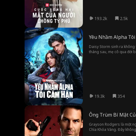
193.2k
2.5k
Yêu Nhầm Alpha Tô
Daisy Storm sinh ra không t
tháng sau, mẹ cô qua đời bí
lý giải.
19.3k
354
Ông Trùm Bí Mật Củ
Grayson Rodgers là một ngư
Chìa Khóa Vàng. Đây không 
gác kiếm để mang lại một c