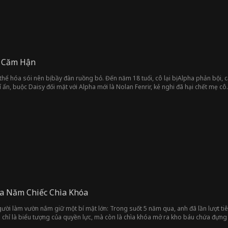
i Căm Hận
hể hóa sói nên bị bầy đàn ruồng bỏ. Đến năm 18 tuổi, cô lại bị Alpha phản bội, 
 ẩn, buộc Daisy đối mặt với Alpha mới là Nolan Fenrir, kẻ nghi đã hại chết mẹ cô
a Năm Chiếc Chìa Khóa
ời làm vườn nắm giữ một bí mật lớn: Trong suốt 5 năm qua, anh đã lần lượt tiê
chỉ là biểu tượng của quyền lực, mà còn là chìa khóa mở ra kho báu chứa đựng 
uộc sống bình yên và giàu có cho vợ mình. Thế nhưng, ngay trước khi định tiết 