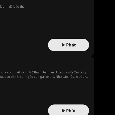
 lúc — để báo thù!
Phát
cha cô bị giết và cô trở thành tù nhân. Atlas, người đàn ông
ật đau đớn khi anh yêu con gái kẻ thù. Như câu nói... trước khi
Phát