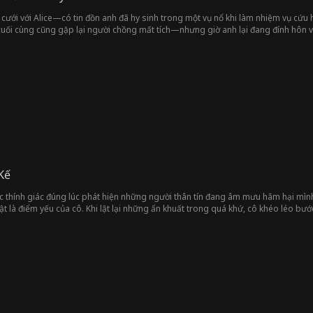
ưới với Alice—có tin đồn anh đã hy sinh trong một vụ nổ khi làm nhiệm vụ cứu h
 cuối cùng cũng gặp lại người chồng mất tích—nhưng giờ anh lại đang đính hôn v
Kế
c thính giác đúng lúc phát hiện những người thân tín đang âm mưu hãm hại mình
ật là điểm yếu của cô. Khi lật lại những ẩn khuất trong quá khứ, cô khéo léo 
từng bước bắt kẻ thù phải đền tội.