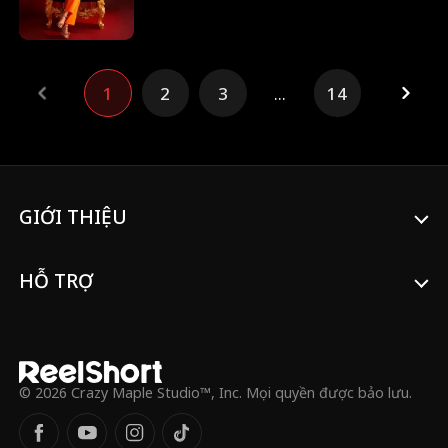
cô bạn thân Elaine tống vào tù và cướp đi
con gái. Nhìn thấu bộ mặt thật của họ,
Nicole quyết tâm khôi phục vị thế người
thừa kế, đòi lại con gái và cho tất cả thấy
1
2
3
...
14
uy quyền của một nữ hoàng thực thụ.
GIỚI THIỆU
HỖ TRỢ
© 2026 Crazy Maple Studio™, Inc. Mọi quyền được bảo lưu.