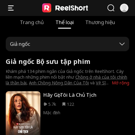
Trang chủ
Thể loại
Thương hiệu
Giả ngốc
Giả ngốc Bộ sưu tập phim
Khám phá 134 phim ngắn của Giả ngốc trên ReelShort. Cày
liền mạch những phim nổi bật như
Chồng ở nhà của tôi chính
là thần bài
,
Anh Chồng Nông Dân Của Tôi
và
Vệ Sĩ
...
Mở rộng
Hãy Gọi Tôi Là Chủ Tịch
5.7k
122
Mặc định