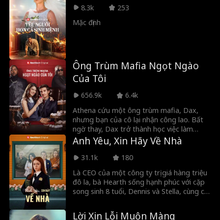
danh đang trong cuộc chiến giành quyền
8.3k
253
nuôi con khốc liệt. Khi cuộc hôn nhân chớp
Mặc định
nhoáng của họ dần trở thành tình yêu
đích thực, những bí mật, sự phản bội
cùng người vợ cũ đầy thù hận lại đe dọa
xé nát gia đình nhỏ của họ.
Ông Trùm Mafia Ngọt Ngào
Của Tôi
656.9k
6.4k
Athena cứu một ông trùm mafia, Dax,
nhưng bạn của cô lại nhận công lao. Bất
ngờ thay, Dax trở thành học việc làm
bánh của Athena. Liệu anh có phát hiện ra
Anh Yêu, Xin Hãy Về Nhà
Athena chính là người đã cứu mình?
Athena sẽ làm gì khi phát hiện học việc
31.1k
180
làm bánh của mình là ông trùm ngầm của
Là CEO của một công ty trị giá hàng triệu
thế giới ngầm?
đô la, bà Hearth sống hạnh phúc với cặp
song sinh 8 tuổi, Dennis và Stella, cùng chị
gái Amy. Mọi thứ thay đổi khi thư ký của
bà, John, cố gắng bắt cóc Dennis nhưng
Lời Xin Lỗi Muộn Màng
lại nhầm lẫn bắt Stella, em gái song sinh