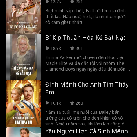
12.7k
251
Preston là Brooks Whitmore. Anh là thiếu
gia giới thượng lưu Upper East Side và
Biết mình sắp chết, Faith đi tìm gia đình
cũng là mối đe dọa lớn nhất có thể lật tẩy
thất lạc. Nào ngờ, họ lại là những người
thân phận của Anna. Liệu bí mật này sẽ
cô căm ghét nhất!
khiến Brooks quay lưng với cô, hay mang
đến một cái kết viên mãn không ngờ?
Bí Kíp Thuần Hóa Kẻ Bắt Nạt
18.9k
301
Emma Parker mới chuyển đến Học viện
Maple Elite và đã đắc tội với nhóm The
Diamond Boys ngay ngày đầu tiên! Bốn vị
thiếu gia cai trị học viện này quyết định
xem cô là kẻ thù số một. Nhưng sự thật
Định Mệnh Cho Anh Tìm Thấy
đằng sau là gì? Rowan Calloway hành xử
Em
như một kẻ độc tài, nhưng anh ta có thực
sự tàn nhẫn? Còn August Langford luôn ở
10.1k
268
bên giúp đỡ cô, liệu họ đã quen nhau từ
trước? Emma sẽ chọn ai: kẻ thù lớn nhất
Năm 16 tuổi, mẹ nuôi của Bailey bán
hay người bạn thanh mai trúc mã?
trứng của cô trên chợ đen khiến cô vô
sinh. Nhiều năm sau, khi làm lao công ở
trường, cô cứu một bé gái khỏi tay kẻ bắt
Yêu Người Hơn Cả Sinh Mệnh
cóc và gặp gỡ cha cô bé - một tỷ phú ẩn