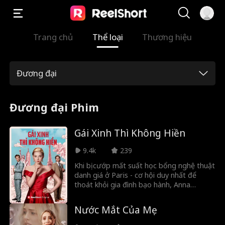
Trang chủ
Thể loại
Thương hiệu
Đương đại
Đương đại Phim
Gái Xinh Thì Không Hiền
9.4k
239
Khi bị cướp mất suất học bổng nghệ thuật
danh giá ở Paris - cơ hội duy nhất để
thoát khỏi gia đình bạo hành, Anna
Sinclair lột xác thành tiểu thư New York
hào nhoáng. Cô tiếp cận thiếu gia Preston
Nước Mắt Của Mẹ
Kingsley để giành lại ước mơ. Nhưng rắc
rối ập đến khi cô lỡ yêu bạn thân của