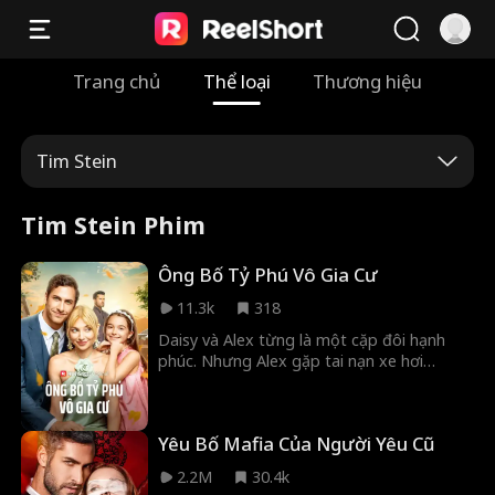
Trang chủ
Thể loại
Thương hiệu
Tim Stein
Tim Stein Phim
Ông Bố Tỷ Phú Vô Gia Cư
11.3k
318
Daisy và Alex từng là một cặp đôi hạnh
phúc. Nhưng Alex gặp tai nạn xe hơi
nghiêm trọng rồi mất tích, còn Daisy lại mất
trí nhớ khi sinh con. Năm năm sau, Daisy
dẫn con gái Poppy trở về và tình cờ gặp lại
Yêu Bố Mafia Của Người Yêu Cũ
Alex, lúc này đã mất đi trí nhớ và trở nên
ngây ngô. Hai mẹ con quyết định đưa anh
2.2M
30.4k
về nhà. Từ đây, gia đình ba người cùng sát