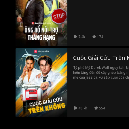
7.4k
174
Cuộc Giải Cứu Trên
Tỷ phú Mỹ Derek Wolf nguy kịch, b
hiến tặng đến để cấy ghép bằng má
mẹ của Jessica, vợ sắp cưới của c
cứu bà khỏi cơn đau tim nhưng vẫn 
hủy quả thận, cho đến khi cô tận m
đựng thận.
48.7k
554