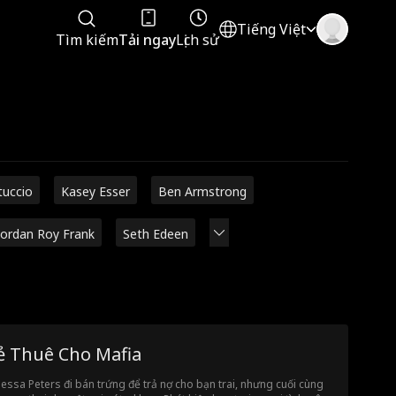
Tiếng Việt
Tìm kiếm
Tải ngay
Lịch sử
tuccio
Kasey Esser
Ben Armstrong
Jordan Roy Frank
Seth Edeen
ẻ Thuê Cho Mafia
essa Peters đi bán trứng để trả nợ cho bạn trai, nhưng cuối cùng