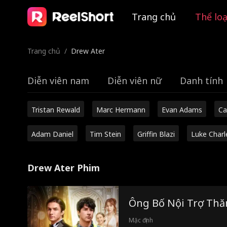
Trang chủ
Thể loạ
Trang chủ
/
Drew Ater
Diễn viên nam
Diễn viên nữ
Danh tính
Tristan Rewald
Marc Hermann
Evan Adams
Ca
Adam Daniel
Tim Stein
Griffin Blazi
Luke Charl
Drew Ater Phim
Ông Bố Nội Trợ Th
Mặc định