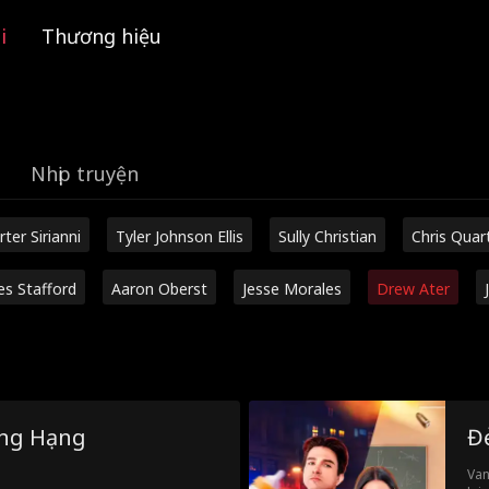
i
Thương hiệu
Nhịp truyện
rter Sirianni
Tyler Johnson Ellis
Sully Christian
Chris Quar
es Stafford
Aaron Oberst
Jesse Morales
Drew Ater
ăng Hạng
Đ
Van