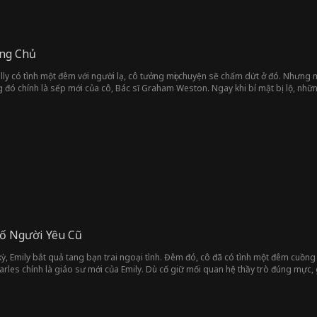
Ông Chủ
lly có tình một đêm với người lạ, cô tưởng mọi chuyện sẽ chấm dứt ở đó. Nhưng 
 đó chính là sếp mới của cô, Bác sĩ Graham Weston. Ngay khi bí mật bị lộ, nh
i từ quá khứ của Graham, tất cả đều quyết tâm chia rẽ hai người. Giữa muôn vàn á
ố Người Yêu Cũ
kỳ, Emily bắt quả tang bạn trai ngoại tình. Đêm đó, cô đã có tình một đêm cuồng
rles chính là giáo sư mới của Emily. Dù cố giữ mối quan hệ thầy trò đúng mực, gi
 lại quỹ đạo, cô bất ngờ phát hiện mình mang thai...