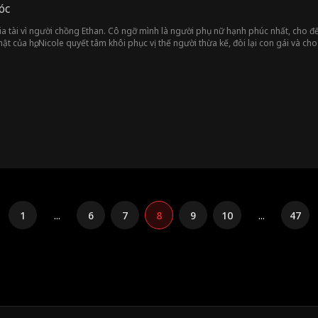
óc
ia tài vì người chồng Ethan. Cô ngỡ mình là người phụ nữ hạnh phúc nhất, cho đế
ật của họ, Nicole quyết tâm khôi phục vị thế người thừa kế, đòi lại con gái và c
1
...
6
7
8
9
10
...
47