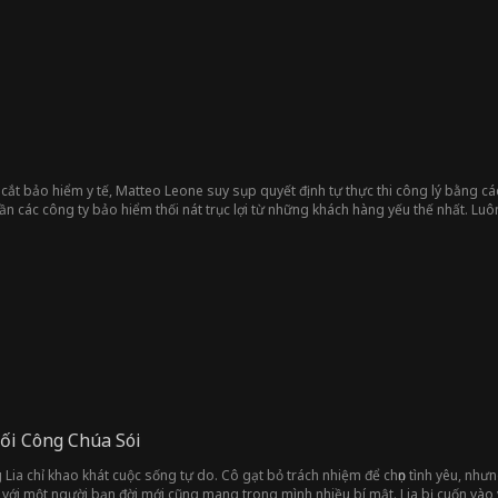
ị cắt bảo hiểm y tế, Matteo Leone suy sụp quyết định tự thực thi công lý bằng c
rần các công ty bảo hiểm thối nát trục lợi từ những khách hàng yếu thế nhất. Lu
m trở thành người hùng của những nạn nhân mà bọn CEO tàn ác cho rằng có thể
ối Công Chúa Sói
 Lia chỉ khao khát cuộc sống tự do. Cô gạt bỏ trách nhiệm để chọn tình yêu, như
 với một người bạn đời mới cũng mang trong mình nhiều bí mật. Lia bị cuốn vào 