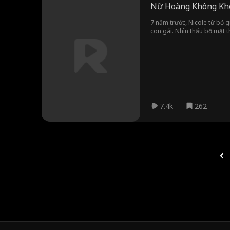
Nữ Hoàng Không Kh
7 năm trước, Nicole từ bỏ g
con gái. Nhìn thấu bộ mặt th
7.4k
262