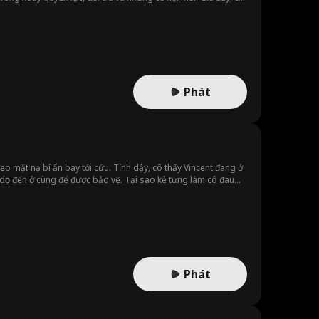
phải hối hận!
Phát
o mặt nạ bí ẩn bay tới cứu. Tỉnh dậy, cô thấy Vincent đang ở
dọn đến ở cùng để được bảo vệ. Tại sao kẻ từng làm cô đau
anh lần nữa, hay anh còn che giấu thứ gì khác ngoài chiếc mặt
Phát