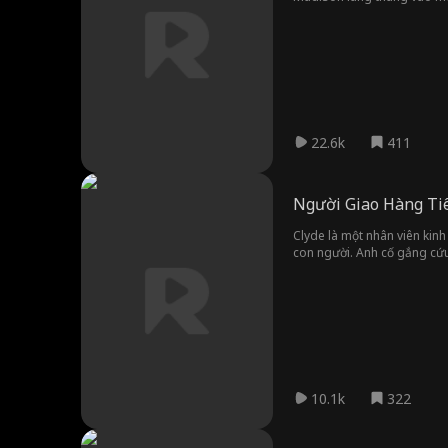
một đêm nồng cháy, Beau ma
ngựa—và có lẽ cưỡi luôn cả
22.6k
411
Người Giao Hàng Tiê
Clyde là một nhân viên kinh
con người. Anh cố gắng cứu 
người trong tòa nhà. Để cứu
10.1k
322