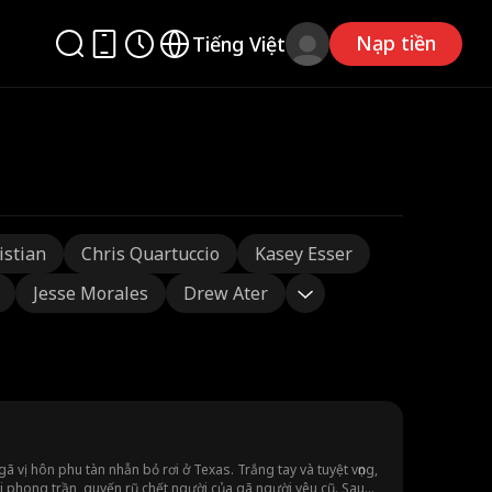
Nạp tiền
Tiếng Việt
istian
Chris Quartuccio
Kasey Esser
Jesse Morales
Drew Ater
 vị hôn phu tàn nhẫn bỏ rơi ở Texas. Trắng tay và tuyệt vọng,
phong trần, quyến rũ chết người của gã người yêu cũ. Sau