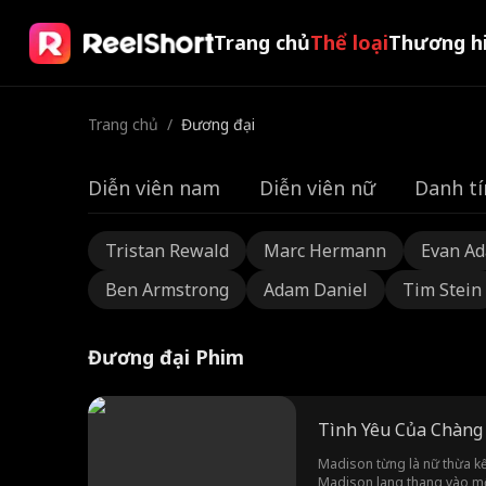
Trang chủ
Thể loại
Thương h
Trang chủ
/
Đương đại
Diễn viên nam
Diễn viên nữ
Danh tí
Tristan Rewald
Marc Hermann
Evan A
Ben Armstrong
Adam Daniel
Tim Stein
Đương đại Phim
Tình Yêu Của Chàng
Madison từng là nữ thừa kế 
Madison lang thang vào một