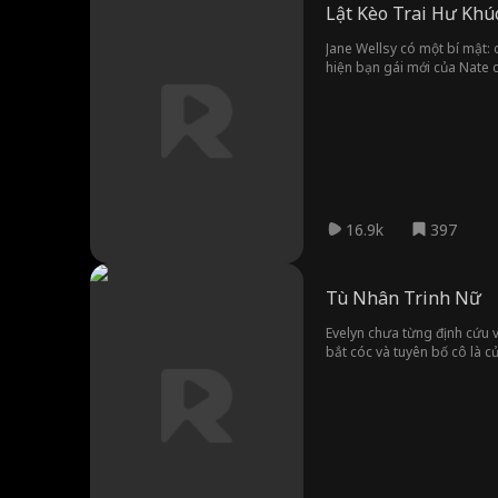
Lật Kèo Trai Hư Khú
Jane Wellsy có một bí mật: 
hiện bạn gái mới của Nate c
Zach đã xuất hiện giải vây. 
tim ấm áp, sẵn sàng chữa là
16.9k
397
Tù Nhân Trinh Nữ
Evelyn chưa từng định cứu v
bắt cóc và tuyên bố cô là c
việc cô đang dần khao khát a