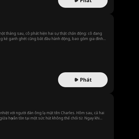
Phát
một tháng sau, cô phát hiện hai sự thật chấn động: cô đang
ững kẻ ganh ghét cũng bắt đầu hành động, bao gồm gia đình
p lực, liệu họ có thể vượt qua sóng gió để tìm thấy tình yêu?
Phát
 nhiệt với người đàn ông lạ mặt tên Charles. Hôm sau, cả hai
ữa họ vẫn tồn tại một sức hút không thể chối từ. Ngay khi