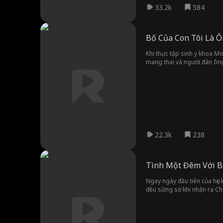
33.2k
584
Bố Của Con Tôi Là 
Khi thực tập sinh y khoa Mo
mang thai và người đàn ông
đố kỵ của Molly và một ngườ
22.3k
238
Tình Một Đêm Với B
Ngay ngày đầu tiên của học 
đều sững sờ khi nhận ra Cha
Emily tưởng mọi thứ đã quay