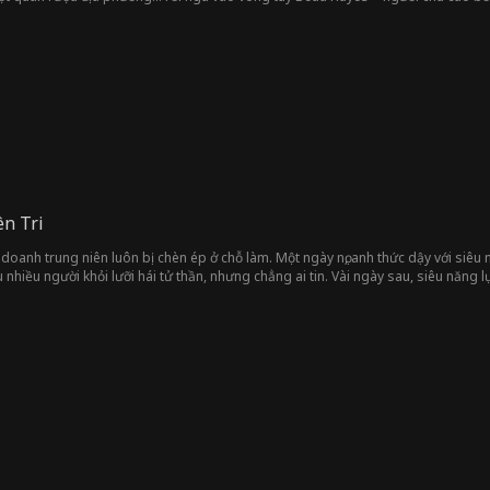
ng đến cho cô một công việc và một chốn dung thân bất ngờ. Giờ đây, Madison t
 chàng cao bồi.
n Tri
 doanh trung niên luôn bị chèn ép ở chỗ làm. Một ngày nọ, anh thức dậy với siêu 
nhiều người khỏi lưỡi hái tử thần, nhưng chẳng ai tin. Vài ngày sau, siêu năng l
 mọi người, anh phải tìm ra kẻ đặt bom và ngăn chặn hắn.