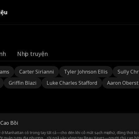
iệu
nh
Nhịp truyện
dams
Carter Sirianni
Tyler Johnson Ellis
Sully Chr
Griffin Blazi
Luke Charles Stafford
Aaron Oberst
 Cao Bồi
ở Manhattan có trong tay tất cả—cho đến khi cô mất sạch mọi thứ, đồng thời bị gã
 quán rượu địa phương... rồi ngã vào vòng tay Beau Hayes—người chú cao bồi 