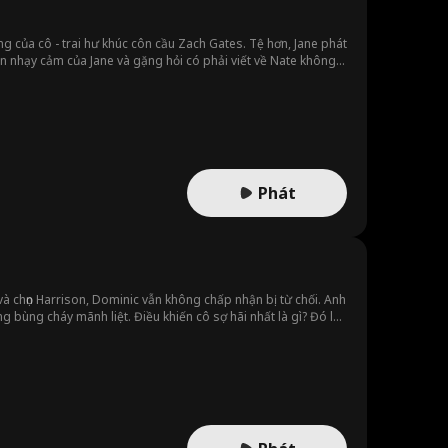
ung của cô - trai hư khúc côn cầu Zach Gates. Tệ hơn, Jane phát
yện nhạy cảm của Jane và gặng hỏi có phải viết về Nate không,
 nhận ra ẩn sau vỏ bọc trai hư lạnh lùng của Zach là một trái
Phát
 và chọn Harrison, Dominic vẫn không chấp nhận bị từ chối. Anh
g bùng cháy mãnh liệt. Điều khiến cô sợ hãi nhất là gì? Đó là