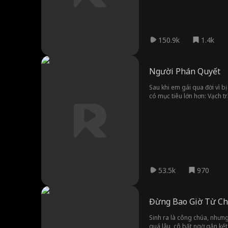
150.9k
1.4k
Người Phán Quyết
Sau khi em gái qua đời vì b
có mục tiêu lớn hơn: Vạch t
mối gửi gắm thông điệp, sớ
53.5k
970
Đừng Bao Giờ Từ Ch
Sinh ra là công chúa, nhưng
quá lâu, cô bất ngờ gắn kết