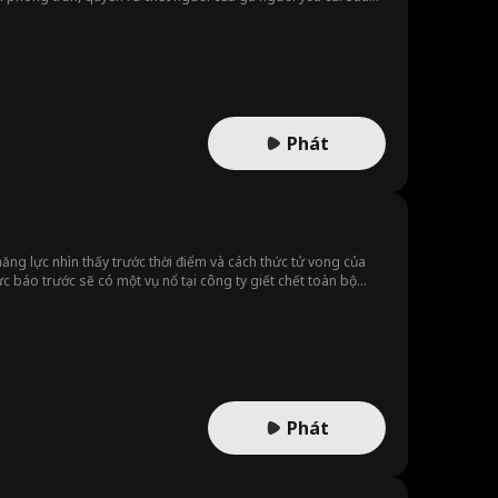
ừ bỏ ngọc trai để xỏ chân vào bốt cao bồi, tập cưỡi bò, cưỡi
Phát
năng lực nhìn thấy trước thời điểm và cách thức tử vong của
ực báo trước sẽ có một vụ nổ tại công ty giết chết toàn bộ
Phát