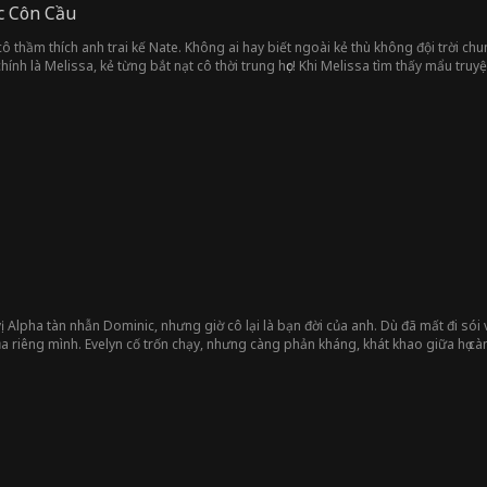
c Côn Cầu
cô thầm thích anh trai kế Nate. Không ai hay biết ngoài kẻ thù không đội trời ch
hính là Melissa, kẻ từng bắt nạt cô thời trung học! Khi Melissa tìm thấy mẩu tru
Từ đó, họ bắt đầu hẹn hò giả để bảo vệ bí mật của Jane. Càng bên nhau, Jane càng
nh tổn thương và cùng cô đối đầu với cả thế giới...
ị Alpha tàn nhẫn Dominic, nhưng giờ cô lại là bạn đời của anh. Dù đã mất đi sói
ủa riêng mình. Evelyn cố trốn chạy, nhưng càng phản kháng, khát khao giữa họ càn
nh... hơn bất cứ thứ gì trên đời.