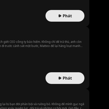
Phát
ách giết CEO công ty bảo hiểm. Không chỉ để trả thù, anh còn
ôn đi trước cảnh sát một bước, Matteo để lại hàng loạt manh
 dễ dàng bịt miệng.
Phát
ng lại bị bạn đời phản bội và ruồng bỏ. Không để mình gục ngã
vòng xoáy quyền lực, dối trá và những cơ hội mới. Giờ đây, cô