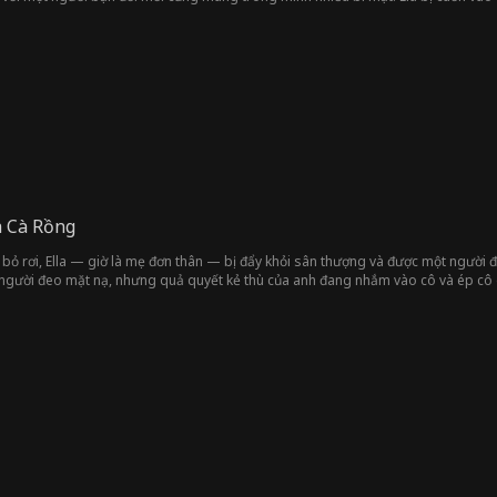
 luật lệ. Đã đến lúc giành lại ngai vàng và khiến những kẻ từng khinh thường cô 
a Cà Rồng
bỏ rơi, Ella — giờ là mẹ đơn thân — bị đẩy khỏi sân thượng và được một người đe
à người đeo mặt nạ, nhưng quả quyết kẻ thù của anh đang nhắm vào cô và ép cô 
ứu mạng? Và tại sao anh ta... có vẻ không giống con người? Liệu Ella có thể tin 