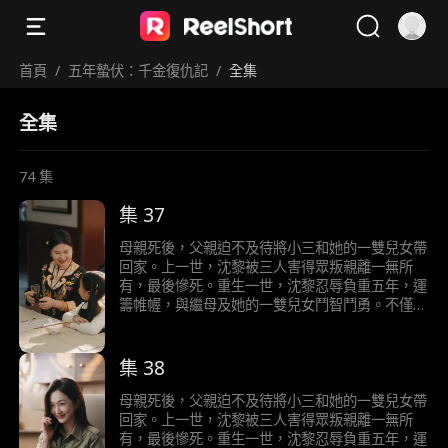
首頁
/
五年蟄伏：千金復仇記
/
全集
全集
74
集
集 37
母親死後，父親迫不及待將小三和她的一雙兒女帶
回家。上一世，沈黎被三人害得眾叛親離一無所
有，最後慘死。重生一世，沈黎忍辱負重五年，運
籌帷幄，與繼母及她的一雙兒女鬥智鬥勇。不僅成
功復仇，在復仇的過程中，她還遇到了曾救過她的
男人顧雋北，兩人彼此欣賞惺惺相惜，最後幸福地
在一起。
集 38
母親死後，父親迫不及待將小三和她的一雙兒女帶
回家。上一世，沈黎被三人害得眾叛親離一無所
有，最後慘死。重生一世，沈黎忍辱負重五年，運