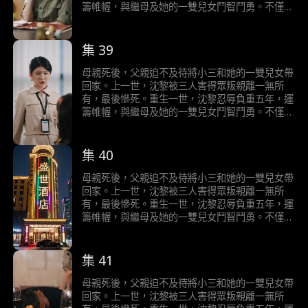
籌帷幄，與繼母及她的一雙兒女鬥智鬥勇。不僅成
功復仇，在復仇的過程中，她還遇到了曾救過她的
男人顧雋北，兩人彼此欣賞惺惺相惜，最後幸福地
在一起。
集 39
母親死後，父親迫不及待將小三和她的一雙兒女帶
回家。上一世，沈黎被三人害得眾叛親離一無所
有，最後慘死。重生一世，沈黎忍辱負重五年，運
籌帷幄，與繼母及她的一雙兒女鬥智鬥勇。不僅成
功復仇，在復仇的過程中，她還遇到了曾救過她的
男人顧雋北，兩人彼此欣賞惺惺相惜，最後幸福地
在一起。
集 40
母親死後，父親迫不及待將小三和她的一雙兒女帶
回家。上一世，沈黎被三人害得眾叛親離一無所
有，最後慘死。重生一世，沈黎忍辱負重五年，運
籌帷幄，與繼母及她的一雙兒女鬥智鬥勇。不僅成
功復仇，在復仇的過程中，她還遇到了曾救過她的
男人顧雋北，兩人彼此欣賞惺惺相惜，最後幸福地
在一起。
集 41
母親死後，父親迫不及待將小三和她的一雙兒女帶
回家。上一世，沈黎被三人害得眾叛親離一無所