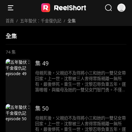
首頁
/
五年蟄伏：千金復仇記
/
全集
全集
74
集
集 49
母親死後，父親迫不及待將小三和她的一雙兒女帶
回家。上一世，沈黎被三人害得眾叛親離一無所
有，最後慘死。重生一世，沈黎忍辱負重五年，運
籌帷幄，與繼母及她的一雙兒女鬥智鬥勇。不僅成
功復仇，在復仇的過程中，她還遇到了曾救過她的
男人顧雋北，兩人彼此欣賞惺惺相惜，最後幸福地
在一起。
集 50
母親死後，父親迫不及待將小三和她的一雙兒女帶
回家。上一世，沈黎被三人害得眾叛親離一無所
有，最後慘死。重生一世，沈黎忍辱負重五年，運