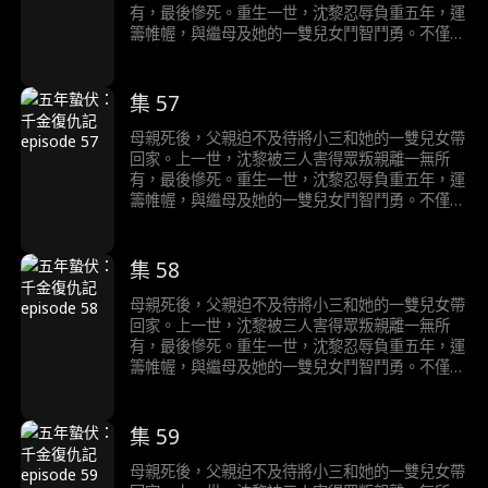
有，最後慘死。重生一世，沈黎忍辱負重五年，運
籌帷幄，與繼母及她的一雙兒女鬥智鬥勇。不僅成
功復仇，在復仇的過程中，她還遇到了曾救過她的
男人顧雋北，兩人彼此欣賞惺惺相惜，最後幸福地
在一起。
集 57
母親死後，父親迫不及待將小三和她的一雙兒女帶
回家。上一世，沈黎被三人害得眾叛親離一無所
有，最後慘死。重生一世，沈黎忍辱負重五年，運
籌帷幄，與繼母及她的一雙兒女鬥智鬥勇。不僅成
功復仇，在復仇的過程中，她還遇到了曾救過她的
男人顧雋北，兩人彼此欣賞惺惺相惜，最後幸福地
在一起。
集 58
母親死後，父親迫不及待將小三和她的一雙兒女帶
回家。上一世，沈黎被三人害得眾叛親離一無所
有，最後慘死。重生一世，沈黎忍辱負重五年，運
籌帷幄，與繼母及她的一雙兒女鬥智鬥勇。不僅成
功復仇，在復仇的過程中，她還遇到了曾救過她的
男人顧雋北，兩人彼此欣賞惺惺相惜，最後幸福地
在一起。
集 59
母親死後，父親迫不及待將小三和她的一雙兒女帶