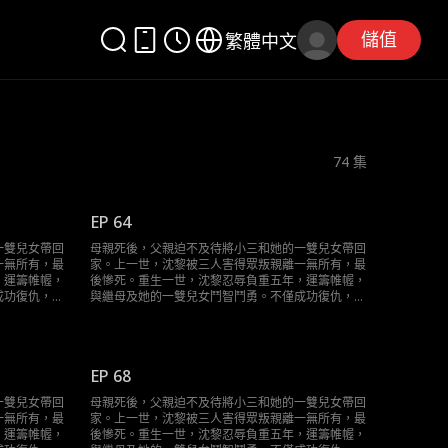
儲值
繁體中文
74
集
EP 64
一雙兒女帶回
母親死後，父親迫不及待將小三和她的一雙兒女帶回
一無所有，最
家。上一世，沈黎被三人害得眾叛親離一無所有，最
，運籌帷幄，
後慘死。重生一世，沈黎忍辱負重五年，運籌帷幄，
成功復仇，在
與繼母及她的一雙兒女鬥智鬥勇。不僅成功復仇，在
男人顧雋北，
復仇的過程中，她還遇到了曾救過她的男人顧雋北，
一起。
兩人彼此欣賞惺惺相惜，最後幸福地在一起。
EP 68
一雙兒女帶回
母親死後，父親迫不及待將小三和她的一雙兒女帶回
一無所有，最
家。上一世，沈黎被三人害得眾叛親離一無所有，最
，運籌帷幄，
後慘死。重生一世，沈黎忍辱負重五年，運籌帷幄，