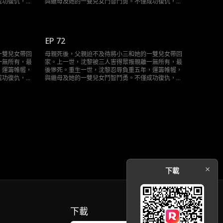
成功復仇，在
與繼母及她的一雙兒女鬥智鬥勇。不僅成功復仇，在
男人顧雋北，
復仇的過程中，她還遇到了曾救過她的男人顧雋北，
一起。
兩人彼此欣賞惺惺相惜，最後幸福地在一起。
EP 72
一雙兒女帶回
母親死後，父親迫不及待將小三和她的一雙兒女帶回
一無所有，最
家。上一世，沈黎被三人害得眾叛親離一無所有，最
，運籌帷幄，
後慘死。重生一世，沈黎忍辱負重五年，運籌帷幄，
成功復仇，在
與繼母及她的一雙兒女鬥智鬥勇。不僅成功復仇，在
男人顧雋北，
復仇的過程中，她還遇到了曾救過她的男人顧雋北，
一起。
兩人彼此欣賞惺惺相惜，最後幸福地在一起。
下載
下載