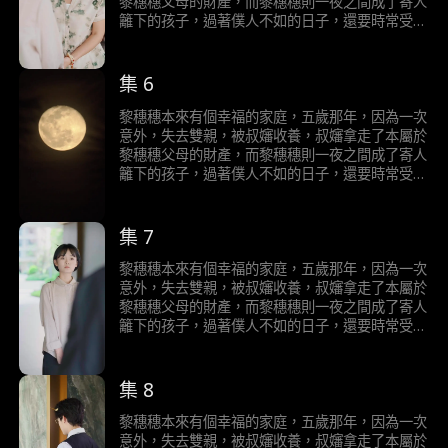
和吸血鬼親戚斷絕了關係。卻沒想到薑綿知道後，
黎穗穗父母的財產，而黎穗穗則一夜之間成了寄人
竟然想要收養黎穗穗，這可在林致的意料之外。林
籬下的孩子，過著僕人不如的日子，還要時常受堂
致因擔心黎穗穗是為了錢故意接近薑綿，於是夥同
姐黎萍的欺負。到十八歲這年，她無意救下一位婦
另外兩人隱瞞了有權有勢的身份。兄弟三人在相處
女，卻不知道她竟是首富的母親，薑綿膝下有三個
中，被黎穗穗的堅毅善良打動，發現了黎穗穗只不
孩子，老大林致，老二林霖和老三林安，都是各個
集 6
過是個單純勤勞，並且身世可憐的小女生，大家以
行業的翹楚。薑綿對這個善良的女孩格外有好感，
小人之心度君子之腹，對妹妹產生了太多偏見，如
命兄弟三人去登門道謝，三人意外的撞見黎穗穗和
黎穗穗本來有個幸福的家庭，五歲那年，因為一次
何向這個妹妹坦白身份又成了一個難題。
她二叔一家在起爭執。林致順水推舟，幫助黎穗穗
意外，失去雙親，被叔嬸收養，叔嬸拿走了本屬於
和吸血鬼親戚斷絕了關係。卻沒想到薑綿知道後，
黎穗穗父母的財產，而黎穗穗則一夜之間成了寄人
竟然想要收養黎穗穗，這可在林致的意料之外。林
籬下的孩子，過著僕人不如的日子，還要時常受堂
致因擔心黎穗穗是為了錢故意接近薑綿，於是夥同
姐黎萍的欺負。到十八歲這年，她無意救下一位婦
另外兩人隱瞞了有權有勢的身份。兄弟三人在相處
女，卻不知道她竟是首富的母親，薑綿膝下有三個
中，被黎穗穗的堅毅善良打動，發現了黎穗穗只不
孩子，老大林致，老二林霖和老三林安，都是各個
集 7
過是個單純勤勞，並且身世可憐的小女生，大家以
行業的翹楚。薑綿對這個善良的女孩格外有好感，
小人之心度君子之腹，對妹妹產生了太多偏見，如
命兄弟三人去登門道謝，三人意外的撞見黎穗穗和
黎穗穗本來有個幸福的家庭，五歲那年，因為一次
何向這個妹妹坦白身份又成了一個難題。
她二叔一家在起爭執。林致順水推舟，幫助黎穗穗
意外，失去雙親，被叔嬸收養，叔嬸拿走了本屬於
和吸血鬼親戚斷絕了關係。卻沒想到薑綿知道後，
黎穗穗父母的財產，而黎穗穗則一夜之間成了寄人
竟然想要收養黎穗穗，這可在林致的意料之外。林
籬下的孩子，過著僕人不如的日子，還要時常受堂
致因擔心黎穗穗是為了錢故意接近薑綿，於是夥同
姐黎萍的欺負。到十八歲這年，她無意救下一位婦
另外兩人隱瞞了有權有勢的身份。兄弟三人在相處
女，卻不知道她竟是首富的母親，薑綿膝下有三個
中，被黎穗穗的堅毅善良打動，發現了黎穗穗只不
孩子，老大林致，老二林霖和老三林安，都是各個
集 8
過是個單純勤勞，並且身世可憐的小女生，大家以
行業的翹楚。薑綿對這個善良的女孩格外有好感，
小人之心度君子之腹，對妹妹產生了太多偏見，如
命兄弟三人去登門道謝，三人意外的撞見黎穗穗和
黎穗穗本來有個幸福的家庭，五歲那年，因為一次
何向這個妹妹坦白身份又成了一個難題。
她二叔一家在起爭執。林致順水推舟，幫助黎穗穗
意外，失去雙親，被叔嬸收養，叔嬸拿走了本屬於