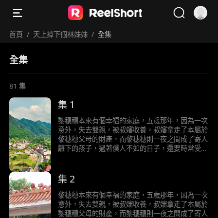
首頁
/
天上掉下個林妹妹
/
全集
全集
81
集
集 1
黎穗穗本來有個幸福的家庭，五歲那年，因為一次
意外，失去雙親，被叔嬸收養，叔嬸拿走了本屬於
黎穗穗父母的財產，而黎穗穗則一夜之間成了寄人
籬下的孩子，過著僕人不如的日子，還要時常受堂
姐黎萍的欺負。到十八歲這年，她無意救下一位婦
女，卻不知道她竟是首富的母親，薑綿膝下有三個
孩子，老大林致，老二林霖和老三林安，都是各個
集 2
行業的翹楚。薑綿對這個善良的女孩格外有好感，
命兄弟三人去登門道謝，三人意外的撞見黎穗穗和
黎穗穗本來有個幸福的家庭，五歲那年，因為一次
她二叔一家在起爭執。林致順水推舟，幫助黎穗穗
意外，失去雙親，被叔嬸收養，叔嬸拿走了本屬於
和吸血鬼親戚斷絕了關係。卻沒想到薑綿知道後，
黎穗穗父母的財產，而黎穗穗則一夜之間成了寄人