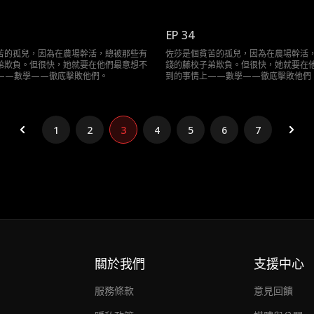
EP 34
苦的孤兒，因為在農場幹活，總被那些有
佐莎是個貧苦的孤兒，因為在農場幹活
弟欺負。但很快，她就要在他們最意想不
錢的藤校子弟欺負。但很快，她就要在
——數學——徹底擊敗他們。
到的事情上——數學——徹底擊敗他們
1
2
3
4
5
6
7
關於我們
支援中心
服務條款
意見回饋