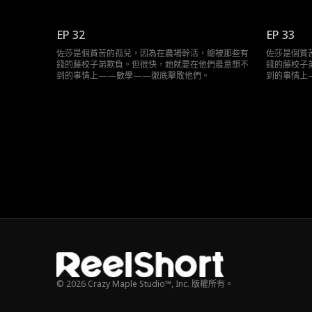
EP 32
EP 33
佐莎是個貧苦的孤兒，因為在農場幹活，總被那些有
佐莎是個貧
錢的藤校子弟欺負。但很快，她就要在他們最意想不
錢的藤校子
到的事情上——數學——徹底擊敗他們。
到的事情上
© 2026 Crazy Maple Studio™, Inc. 版權所有。