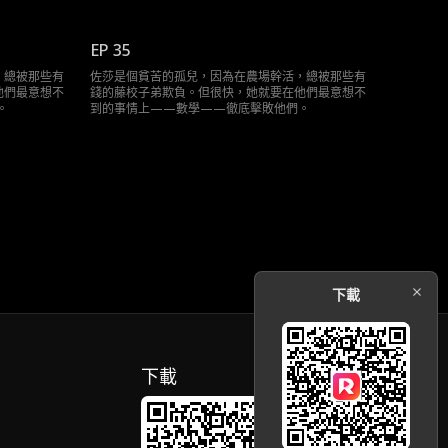
EP 35
，總被那些有
佐莎是個貧苦的孤兒，因為在農場幹活，總被那些有
他們最意想不
錢的藤校子弟欺負。但很快，她就要在他們最意想不
。
到的事情上——數學——徹底擊敗他們。
下載
下載