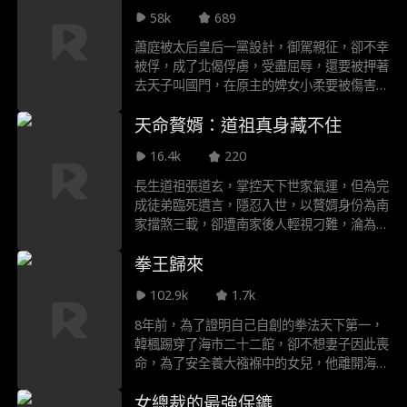
守護家人的戰鬥中，李陽發現自己吸收玉石靈
58k
689
氣能不斷增強實力。他與安盈盈攜手，在危機
四伏的古玩與珠寶世界裡步步為營。當他們在
蕭庭被太后皇后一黨設計，御駕親征，卻不幸
拍賣會上再次面對林龍的阻撓時，一場新的挑
被俘，成了北偈俘虜，受盡屈辱，還要被押著
戰與機遇已然來臨。
去天子叫國門，在原主的婢女小柔要被傷害
時，他穿越了過來，佔據了蕭庭的身體，明白
天命贅婿：道祖真身藏不住
了前身的經歷和所要面對的危機。同時覺醒了
系統金手指，只要按系統做任務，就能獲得各
16.4k
220
種獎勵。他靠著獎勵，掙脫牢籠，將眼前的偈
兵解決，救下了和自己一起被擒的小柔，楚昭
長生道祖張道玄，掌控天下世家氣運，但為完
雪等人。隨後帶著這群人，殺穿了北偈王庭，
成徒弟臨死遺言，隱忍入世，以贅婿身份為南
誅殺了北偈三王子，回到京城重登帝位。
家擋煞三載，卻遭南家後人輕視刁難，淪為南
家保姆，受盡屈辱，三年期滿，道祖悄然離
拳王歸來
去，南家天降厄運，前妻得知真相追悔莫及，
跪求複合。
102.9k
1.7k
8年前，為了證明自己自創的拳法天下第一，
韓楓踢穿了海市二十二館，卻不想妻子因此喪
命，為了安全養大襁褓中的女兒，他離開海
市，化身成為一個黃包車師傅。底層人民的生
女總裁的最強保鑣
活並不好過，但韓楓依舊忍耐著。可是一次見