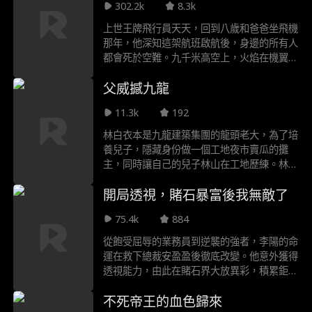
302.2k
8.3k
五階，碾壓天驕，登頂九十九級引動天道共
鳴。魔族至尊親臨，婆婆白髮化鳳翼，劍指蒼
上世王牌飛行員天天，回到八歲和爸爸坐飛機
穹：“三千世界，誰敢欺我徒兒？” 一場跨越人
那年，他深知這架航班啟航後，身邊的所有人
魔仙三界的巔峰對決，就此展開！
都會死於空難。九千米高空上，火焰在機翼燃
燒，機艙破開寒風凜冽，全員危在旦夕，這一
父威撼九龍
刻，他必須以八歲萌寶的身體阻止墜機，救下
當年為保護自己而去世的爸爸，還有飛機上幾
11.3k
192
百號的乘客。乘客的質疑，機長的昏迷，信號
的中斷，危機四伏；油箱漏油，危險地形，緊
林白衣本是九龍建築集團的龍頭老大，為了培
急迫降，生還率1%，請看王牌飛行員，申請
養兒子，隱藏身份做一個工地夜市賣瓜的攤
出戰。
主，同時讓自己的兒子林山在工地歷練。林白
衣的手下詹峰有個兒子叫詹海，為人囂張跋
開局透視，賭石暴富後我無敵了
扈，仗著自己老爹有點社會地位，到處欺男霸
女。詹海欺負到了林山頭上，搶了林山的女
75.4k
884
友，打壓林山，關鍵之際，林白衣到場，爆出
自己高身份，卻依舊被詹海打壓，詹海並不認
從飽受屈辱的業務員到逆襲的強者，李陽的命
識林白衣，直到詹海的父親詹峰到場……
運在救下總裁安盈盈後徹底改變。他意外獲得
透視能力，由此在賭石界大放異彩，積累鉅額
財富與聲望，更贏得了安盈盈的深厚信任。然
不死帝王的血色歸來
而，他的崛起引來了仇家林龍的瘋狂報復。在