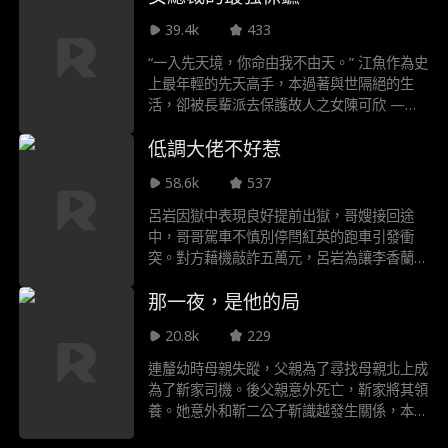
義勇為讓他惹上了雄兵武館，把女兒也捲進了
39.4k
433
風雨中，但韓楓輕鬆碾壓了他們，闖過了雄兵
武館佈置的層層關卡成功救出了女兒。
“一入先天境，你命由我不由天。” 江魚作為史
上最年輕的先天高手，本過著與世隔絕的生
活，卻被長輩派去保護故人之女陳可欣 ——
這位天才女子研發出了能減緩衰老、青春永駐
低調大佬不好惹
的神奇天藥。初到江陵，江魚與陳可欣陰差陽
錯發生一夜纏綿，陳可欣為推掉家族聯婚，順
58.6k
537
勢讓江魚做自己的擋箭牌，伴其左右。因各方
勢力對天藥虎視眈眈，陳可欣深陷危機，而江
呂岩因獄中表現良好提前出獄，哥嫂接回途
魚則潛伏暗處，一路過關斬將，默默守護著
中，哥哥駕車不慎別停閆紅英的跑車引發衝
她。
突。對方藉機敲詐五萬元，呂岩為讓李香蘭趕
急診主動留下處理。他拒絕付款並輕鬆制服閆
那一夜，是他的局
紅英及其同伴，還擊敗前來支援的黃霸天。黃
霸天提出以嫂子李桂芬為“賠償”激怒呂岩，趙
20.8k
229
天龍趕到後對峙升級，呂岩獨戰眾手下盡顯驚
人戰力。關鍵時刻，江城商會會長黃楚極路過
連釐幼時母親失蹤，父親為了尋找母親北上成
認出呂岩並相助，其不凡身份與隱藏過往初露
為了靳家司機。後父親意外死亡，靳家將其領
端倪。
養。她意外和靳二公子靳識越發生關係，本以
為是露水姻緣，沒想到卻是他蓄謀已久。在他