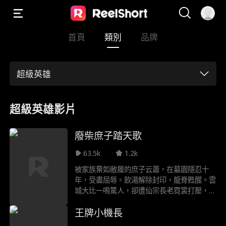
首頁
類別
品牌
超級英雄
超級英雄影片
廢柴庶子踏天歌
63.5k
1.2k
被家族棄如敝履的庶子云蕭，在墓園隱忍十
年，受盡屈辱。飲湯解除封印，龍脊甦醒。雲
城大比一鳴驚人，卻遭仙宗長老霓裳打壓，更
被親生父親逐出家門！絕境之際，守墓婆婆顯
王牌小機長
露驚天身份，揮手鎮壓仙宗眾強，逍遙仙宗太
上宗主竟跪稱主人！登龍天梯之上，雲蕭一步