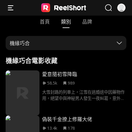
首頁
類別
品牌
機緣巧合
機緣巧合電影收藏
愛意隨初雪降臨
58.5k
989
大雪封路的列車上，江雪在逃婚途中因藥物作
用，絕望中與神秘男人發生一夜糾葛，意外懷
孕。十個月後，她與梁家三少爺契約假結婚，
卻不知那個讓江城人人敬畏、手握生殺大權的
梁家家主樑寒，正是那一夜與她纏綿的男人。
偽裝千金撩上修羅大佬
梁寒因誤診自認天生絕嗣，在禁慾與渴望的修
13.4k
178
羅場中，以大哥的身份畫地為牢，始終深情隱