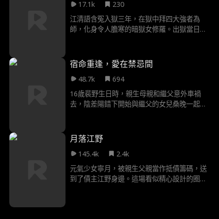
故事高潮，玄機子聯合東瀛勢力啟動 “百鬼夜
17.1k
230
柔軟。他們相互救贖，聯手對抗困境，最終在
行” 計劃欲控滬城。許硯秋與白靳梟背靠背作
青春裡彼此照亮，朝著“離開這裡”的共同目標
江清語含冤入獄三年，在獄中拜四大強者為
戰，許硯秋為救白靳梟犧牲，完成百次輪迴贖
並肩前行，讓野火般的勇氣與愛意，在成長中
師，化身令人膽寒的暗獄女修羅。出獄當日，
罪。七年後，許思蘅成為滬城首位女性商會會
燎原。
她竟將清冷監獄長謝時硯按在水牢強吻，只因
長；現代時空裡，身為非遺修復師的許硯秋，
對方是她保命的關鍵。面對假千金奪股、親弟
在博物館與蒼老的白靳梟因一枚古鈴鐺重逢，
逼跪、未婚夫休妻另娶，她當場撕碎休書霸氣
千年羈絆終續前緣，為這段跨越時空的傳奇畫
宿命重逢，愛在禁忌間
反擊。頃刻間謝家車隊降臨，監獄長展露家主
上句點。
48.7k
694
身份，攜百億聘禮求婚撐腰。此後二人強強聯
手，怒踹渣男，讓所有仇人付出代價。
16歲裴野生日時，親生母親和繼父意外車禍
去，陰差陽錯下開始與繼父的女兒桑晚一起生
活。22歲的桑晚也成為了他的”監護人“。隨著
同一屋簷下的生活，18歲時裴野逐漸察覺到察
覺自己對桑晚的情愫，可一切還沒開始桑晚就
月落江野
把裴野趕出了家門。6年後兩人再次相遇，此
145.4k
2.4k
時的裴野已經成為當紅偶像，而桑晚則經營著
一家咖啡館，宿命讓兩個人又重新走到一起。
元氣少女寧月，被親生父親當作抵債籌碼，送
到了債主江野身邊。這場看似精心設計的圈
套，在江野眼中不過是順水推舟，他不動聲色
地拿捏住寧父的軟肋，卻在心思單純、一腔正
義的寧月面前，扮演著無辜的受害者。擁有雙