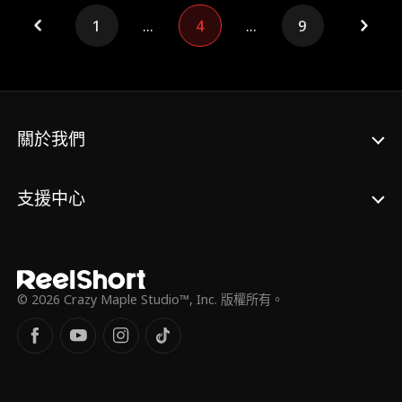
重面孔的男人步步為營，溫柔設局，最終將他
蓄謀已久的女人，穩穩地圈進了自己的人生
1
...
4
...
9
裡。
關於我們
支援中心
© 2026 Crazy Maple Studio™, Inc. 版權所有。