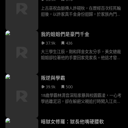
清的身份暴露後，她與靖王坦誠相對，二人攜
手破除重重危機，成就一段跨越時空的奇幻姻
上古巫祝血脈傳人許硯秋，在歷經百次枉死輪
緣。
迴後，以許家真千金身份迴歸，於家族內鬥、
黑幫紛爭與東瀛陰謀中，打破宿命、實現女性
覺醒的故事，全劇共 63 集，每集 1-3 分鐘。
許硯秋初歸許家，便因自帶的封建時代規矩感
我的姐姐們是豪門千金
顯 “老頑固” 反差，卻憑玄學能力震懾下人。面
37.9k
436
對假千金許思蘅與弟弟許言琛的排擠，她破掉
“香爐咒” 獲祖父初步信任，還因幫派火拼與玄
大三學生江辰，剛和拜金女友分手，美女總裁
武盟少幫主白靳梟意外邂逅，為其卜卦預警，
姐姐卻拉著他的手要回家見家長。他這才發
二人緣分自此開啟。 白老夫人壽宴風波迭起，
現，老爸竟然和豪門首富夫人閃婚，而美女總
白靳梟與青龍幫少幫主秦昀為許硯秋衝突，白
裁，高冷校花竟然成了江辰的姐姐！一開始校
老夫人公開認其為 “孫媳人選”，許硯秋卻以整
花姐姐覺得江辰和江父入豪門，是為了霸佔蘇
叛逆與學霸
頓家業為由暫緩婚約，提出以三月為期爭奪掌
家財產，卻沒想到江辰意外覺醒了未卜先知系
家權。期間，她破解碼頭 “凝冰咒”，聯合白、
39.9k
500
統，江辰在系統的加持下，完成人生逆襲，最
秦兩家對抗東瀛商社，盤活許家生意，與白靳
終抱得美人歸，成為江城真正的霸主。
18歲學霸林清音深陷家暴與校園霸凌，一心考
梟感情也在拉扯中升溫。 隨著劇情深入，許硯
學逃離泥沼，卻在躲避父親追打時闖入江炎的
秋髮現秦昀被偽道士玄機子用 “萬魂縛命局” 操
“野火”紋身店。20歲的江炎是眾人畏懼的校
控，破除邪術後澄清二人 “命定姻緣” 是幻象，
霸，實則是反抗原生家庭的落魄貴公子，兩人
正視對白靳梟的心意。同時，她點醒許思蘅使
意外成同桌，從誤解對峙、針鋒相對，到逐漸
暗獄女修羅：獄長他嘴硬腰軟
其投身商界，感化許言琛讓其承擔家族責任。
看穿彼此偽裝，看見對方破碎靈魂裡的堅韌與