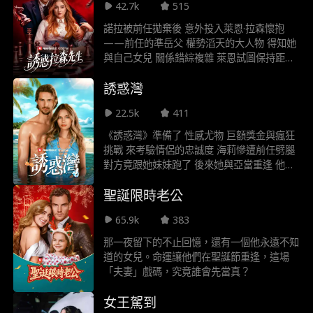
42.7k
515
人無所遁形！
諾拉被前任拋棄後 意外投入萊恩·拉森懷抱
——前任的準岳父 權勢滔天的大人物 得知她
與自己女兒 關係錯綜複雜 萊恩試圖保持距離
但諾拉不斷打破規則 讓他深陷危險誘惑中
誘惑灣
22.5k
411
《誘惑灣》準備了 性感尤物 巨額獎金與瘋狂
挑戰 來考驗情侶的忠誠度 海莉慘遭前任劈腿
對方竟跟她妹妹跑了 後來她與亞當重逢 他曾
從死神手中救回她 這對重逢的靈魂伴侶 能挺
聖誕限時老公
過《誘惑灣》嗎
65.9k
383
那一夜留下的不止回憶，還有一個他永遠不知
道的女兒。命運讓他們在聖誕節重逢，這場
「夫妻」戲碼，究竟誰會先當真？
女王駕到