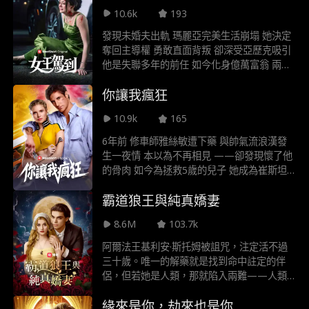
10.6k
193
發現未婚夫出軌 瑪麗亞完美生活崩塌 她決定
奪回主導權 勇敢直面背叛 卻深受亞歷克吸引
他是失聯多年的前任 如今化身億萬富翁 兩人
命運再次交織 舊日情愫悄然甦醒 瑪麗亞漸漸
你讓我瘋狂
發現 愛情總來得猝不及防 熱烈且令人難以抗
拒
10.9k
165
6年前 修車師雅絲敏遭下藥 與帥氣流浪漢發
生一夜情 本以為不再相見 ——卻發現懷了他
的骨肉 如今為拯救5歲的兒子 她成為崔斯坦·
馬斯秘書 他是前賽車手 兼馬斯汽車集團執行
霸道狼王與純真嬌妻
長 殊不知富翁竟是兒子生父 當舊情復燃 真相
也呼之欲出 兩人逐漸愛上彼此 卻不知對方正
8.6M
103.7k
是苦尋之人
阿爾法王基利安·斯托姆被詛咒，注定活不過
三十歲。唯一的解藥就是找到命中註定的伴
侶，但若她是人類，那就陷入兩難——人類
無法與阿爾法結合。如果他們結合，她會死；
緣來是你，劫來也是你
但若不結合，他自己也無法生還。該如何選