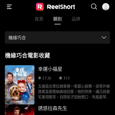
首頁
類別
品牌
機緣巧合
機緣巧合電影收藏
幸運小福星
27.2k
313
五歲孤女萊拉被舅舅一家狠心拋棄，卻意外被
億萬富豪喬納森撿回家。她的到來，讓沉寂豪
宅重現歡笑，自閉長子因她開口、失蹤愛琴因
她重現、瀕危企業因她重生！所有人都說她是
誘惑拉森先生
幸運小福星。 當陰謀襲來，以純真為盾、以
機智為矛，萊拉竟化身最強守護星，讓所有惡