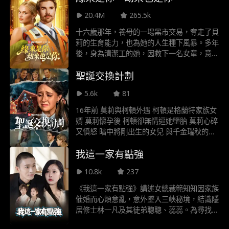
擇，生死間，愛情與命運的抉擇將考驗他一
20.4M
265.5k
切。
十六歲那年，養母的一場黑市交易，奪走了貝
莉的生育能力，也為她的人生種下風暴。多年
後，身為清潔工的她，因救下一名女童，意外
結識了女孩的父親——一位深陷監護權大戰
聖誕交換計劃
的富豪。一紙婚約，從權宜之計演變成真心相
依，然而，當過往的驚天秘密被揭開，加上復
5.6k
81
仇心切的前妻步步進逼，這場以謊言築起的幸
福，正瀕臨全面崩解……
16年前 莫莉與柯頓外遇 柯頓是格蘭特家族女
婿 莫莉懷孕後 柯頓卻無情逼她墮胎 莫莉心碎
又憤怒 暗中將剛出生的女兒 與千金瑞秋的女
兒掉包 那名嬰兒 也就是瑞秋的親生女 名叫朵
我這一家有點強
洛莉絲 在貧民窟長大 莫莉的親生女兒莎拉 卻
成了家族掌上明珠 如今兩人就讀同所名校 命
10.8k
237
運再次交錯 堅強善良的朵洛莉絲 吸引了瑞秋
父親 也就是家族大家長 亞倫的目光 莎拉暗戀
《我這一家有點強》講述女總裁範知知因家族
多年的萊恩 也漸漸愛上朵洛莉絲 莎拉備感威
催婚而心煩意亂，意外墜入三峽秘境，結識隱
脅 深怕地位不保 開始暗中算計她 隨著兩人衝
居修士林一凡及其徒弟聰聰、蕊蕊。為尋找維
突升級 身世之謎逐漸浮出水面
持陣法的靈石以鎮守三峽兇獸，四人一同返回