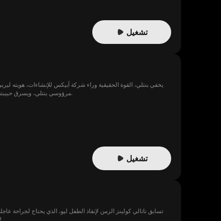
تشغيل
يخفي بنتلي، القوة الحقيقية وراء شركة آبيكس للإنشاءات، هويته ليربي 
مرؤوسي بنتلي، ويسرق حبيبته ويسحقه باستمرار، يتدخل بنتلي. يُكشف سره، لكن المتنمر يتمادى في غيّه إلى أن يصل والده، وعندها تتجلى الحقيقة الصادمة.
تشغيل
أجل ليو، لكن بمجرد إتمام الإجراءات، ترى صورة لليو مع والدته... لتُصدم بأنها فيونا نفسها، الموظفة التي كادت تمن