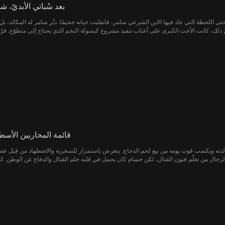
بعد سُباتي الأبديّ، ش
ب، حتى اللحظة التي عاد فيها الابن الشرعي سامر، فانقلبت حياته جحيمًا. دبَّر سامر له المكائد،
التهمة بتيم ويجعله موضع كراهية لدى أسرته وفي خضمّ ذلك، كانت الأخت الكبرى على أعتاب تنفيذ مشروع كبسولة النجم الذي يحتاج إلى
قرنيّته لعيني أخته الكفيفة كي تبصر من جديد؛ أراد أن يردَّ لهم جميل الاحت
سامر عن إيذائه، حتى إن العائلة شاركته قسوته؛ أهملوه، وتجاهلوا 
ة النجم بعد فقده، فيما أصبح تيم رجل أعمال مرموق، وأسّس مع أطفال دار الأيتام الذي عاش ف
قائمة المحاربين الأسط
لدته ويكسب قوت يومه من بيع لحم الدجاج. يتعرض باستمرار للسخرية والاضطهاد من قِبل عصا
لرجال من تعلّم فنون القتال، لكن حسام كان يحمل في قلبه حلم القتال والدفاع عن الوطن. كا