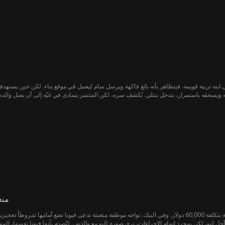
ابنه تربية قويمة، فيتظاهر بأنه بائع فاكهة ويرسل سام ليعمل في موقع بناء. لكن حين يستهدفه 
منع
تسابق ناتالي كولينز الزمن لإنقاذ الطفل ليو، الذي يحتاج لجراحة عاجلة بتكلفة 60,000 دولار. وفي البنك، تواجه موظفة متعنتة تدعى فيونا
ع جراحة ابنها!