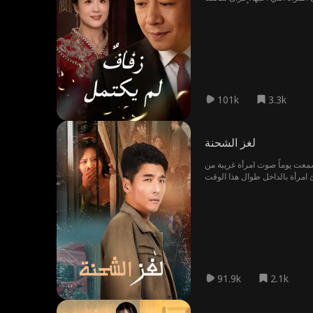
101k
3.3k
لغز الشحنة
 سمعت يوماً صوت امرأة غريبة من
91.9k
2.1k