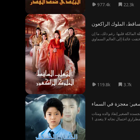
977.4k
22.3k
ساقط، الملوك الراكعون
المالكة قلبها. رغم ذلك، ما إن
119.8k
3.7k
صغير: معجزة في السماء
بجسده الصغير إنقاذ والده ومئات