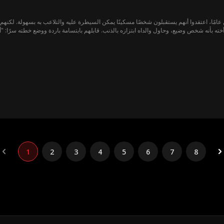
ن عامًا، اعتقدوا أنهم يستقبلون شخصًا مسكينًا يمكن السيطرة عليه والتلاعب به بسهولة. لكنهم ل
 أخته بأنه شخص وضيع، وحاول والداه ابتزازه بالذنب. قابلهم بابتسامة باردة ووضع خطته سرًا:
بيدي، بما في ذلك إمبراطورية الهلال التي تهمكم أكثر من أي شيء."
1
2
3
4
5
6
7
8