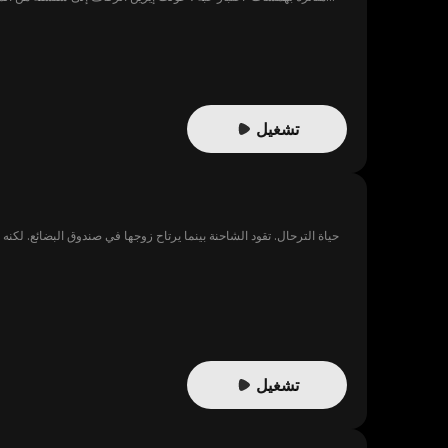
تشغيل
حياة الترحال. تقود الشاحنة بينما يرتاح زوجها في صندوق البضائع. لكنه
تشغيل