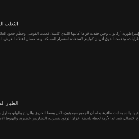
الثعلب ال
راطورية أركانون. وحين فقدت قواها أهانتها الليدي كاميلا، فعمت الفوضى وحطّم جحود العائلة 
الطيار ال
د فيها والده بحادث طائرة. يعلم أن الجميع سيموتون، لكن وسط الحريق والرياح والهلع، يحاول 