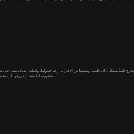
غريبا عنه، واتخذ قراره: 'أُلغي الزفاف'.
 يخرج دائماً منهكاً، يأكل خلسة، ويمنعها من الاقتراب. رغم فضولها، واصلت القيادة بثقة، حتى
المقطورة، لتكتشف أن زوجها كان يخبئ امرأة بالداخل طوال هذا الوقت.