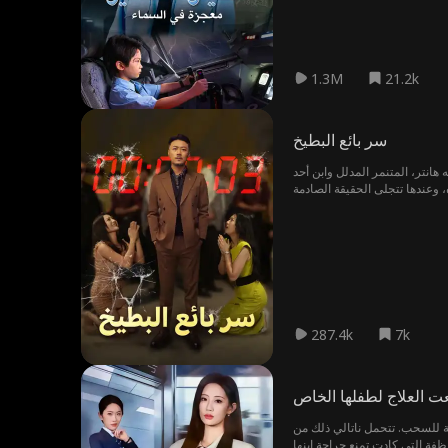
1.3M
21.2k
سر بائع البطيخ
هانتر، المتنمر المدلل وابن أحد
287.4k
7k
ت العلاج لطفلها الخاص
 تضع أمامها شروطاً تعجيزية للسحب. تتحمل ناتالي ذلك من