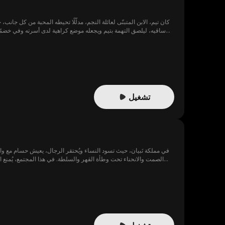
كان تيم، الابن المتبنّى لعائلة النجم، مدلَّلًا تحيطه المحبة من كل جان
ساقيه، ليلصق 
تشتت عائل
تشغيل
في مملكة نَبيان، حيث تسود النساء ويُحتقر الرجال، يعيش حسام مع وا
الصمت والانحناء تحت وطأة القهر والسلطة. في هذا المجتمع، يُمنع ا
قرر المشاركة في بطولة المحاربين الأسطوريين رغم رفضت والدته، يبدأ من هناك رحلته نحو التحدي ويقترب خطوة بخطوة من كشف أسرار ماضيه الغامض.