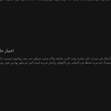
اختيار خا
الأعمال في سدرا، لكن شادية وحيد كانت تعامله وكأنه مجرد متملق حتى بعد زواجهما وتسبب ذلك
جددًا، لم يتردد لحظة في التخلي عن الأوهام، واختار فريدة أمجد التي لم يلتقِ بها من قبل. وما
يظن أنه لم يلتقِ بها، كان لديه معها ذكريات جميلة منذ الطفولة.