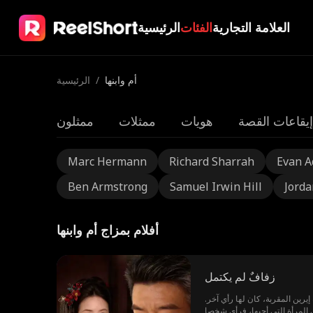
العلامة التجارية
الفئات
الرئيسية
أم وابنها
/
الرئيسية
إيقاعات القصة
هويات
ممثلات
ممثلون
Marc Hermann
Richard Sharrah
Evan 
Ben Armstrong
Samuel Irwin Hill
Jorda
أفلام بمزاج أم وابنها
زفافٌ لم يكتمل
ين المقربة، كان لها رأي آخر.
 المرأة التي أحبها، فرأى شخصا