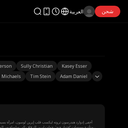
شحن
العربية
erson
Sully Christian
Kasey Esser
J. Michaels
Tim Stein
Adam Daniel
أخفى إدوارد هندرسون ثروته ليكسب قلب إيرين لوسون، امرأة بسيطة
متأثرة بهمسات 'اختبار حبه'، حولت إيرين الزفاف إلى سلسلة من ال