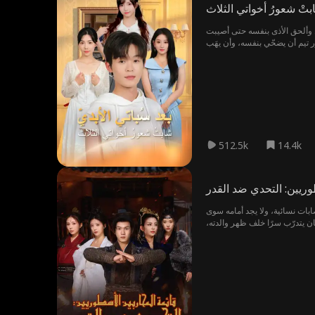
ابتْ شعورُ أخواتي الثلاث
 بل وألحق الأذى بنفسه حتى أصيبت
 متطوّع. قرّر تيم أن يضحّي بنفسه، وأن يهَب
ضان، وفي الوقت ذاته أن يعود إلى لحظة تبنّيه ليعيد الاختيار من جديد لكن خلال الأيام الثلاثة الأخيرة في المنزل، لم يتوقف
عيد ميلاده الثامن عشر. احتفل بعيد ميلاده بائسًا محطّم القلب ثم مضى إلى المختبر وبعد رحيله، انكشفت الحقيقة للعائلة: تيم لم يكن
مجرد متبنّى، بل الابن الشرعي الحقيقي. الندم مزّق قلوبهم، وظلّوا ينتظرونه أمام المختبر ثلاثين عامًا. وحين عاد أخيرًا، وجدوه يعود إلى يوم تبنّيه، لكنّه هذه المرة اختار ألّا يذهب معهم وفي النهاية،
يه عائلة سعيدة لم يعرفها يومًا
512.5k
14.4k
وريين: التحدي ضد القدر
بات نسائية، ولا يجد أمامه سوى
ن يتدرّب سرًا خلف ظهر والدته،