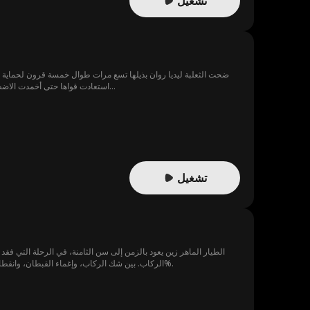
تشغيل
ضحت الثعلبة ليديا روان بذيلها تسع مرات طوال خمسة قرون لحماية إمب
استعادت قواها حتى أخمدت الاضطرابات، ودعمت الدوق أدريان كولينز لاستعادة استقرار المملكة. وبعد ضمان اعتلائه العرش، اختفت عائدةً إلى العالم السماوي...
تشغيل
الطيار الماهر زين يعود بالزمن إلى سن الثامنة، في الرحلة التي فق
الركاب. بين شك الركاب، وإغماء القبطان، وانقطاع الاتصال، تتصاعد الأزمة لحظة بلحظة؛ خزان الوقود يتسرب، التضاريس خطيرة، والهبوط الاضطراري احتمال نجاته لا يتعدى 1%.