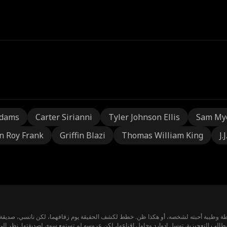
Adams
Carter Sirianni
Tyler Johnson Ellis
Sam My
n Roy Frank
Griffin Blazi
Thomas William King
J.
 وطيبة أحبته لشخصه، أو هكذا ظن. خطط لكشف الحقيقة يوم زفافهما، لكن نانسي، صديقة إير
مطالب التعجيزية. توسل إدوارد وحاول إقناعها، لكن عروسه لم تستمع سوى لصديقتها. نظر إلى