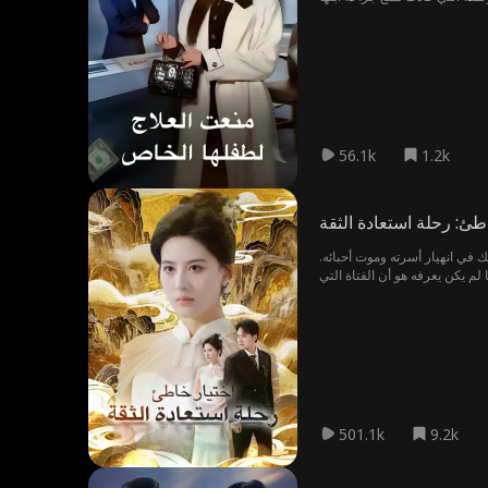
56.1k
1.2k
طئ: رحلة استعادة الثقة
 في انهيار أسرته وموت أحبائه.
 لم يكن يعرفه هو أن الفتاة التي
501.1k
9.2k