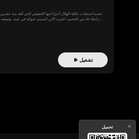
عندما استعادت عائلة الهلال أخيرًا ابنها الحقيقي الذي فُقد منذ عشري
زاحفًا عاد من الجحيم. اعتبره الابن المتبنى شوكة في عينه، وصفته
تشغيل
تحميل