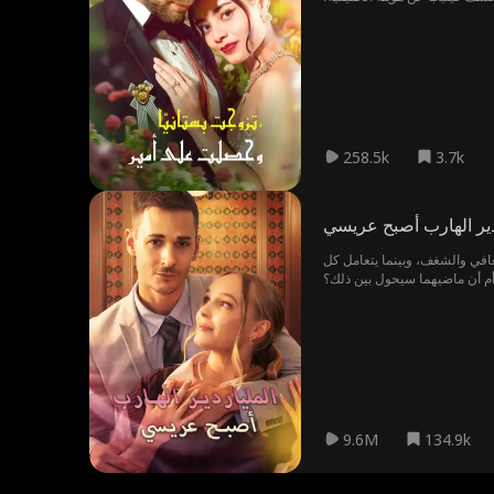
258.5k
3.7k
دير الهارب أصبح عريسي
عافي والشغف، وبينما يتعامل كل
 أم أن ماضيهما سيحول بين ذلك؟
9.6M
134.9k