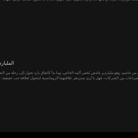
وجعل والديه يتقبلان آنا، ليعيشا حياة سعيدة معا في كاليفورنيا.
المليار
ن جاسم، وهو ملياردير غامض يُخفي ألمه الخاص، وما بدأ كاتفاق بارد تحول إلى رحلة من الت
 وصراعات بين الشركات، فهل يا تُرى ستزدهر علاقتهما الرومانسية لتتحول لعلاقة حب حقيقية،