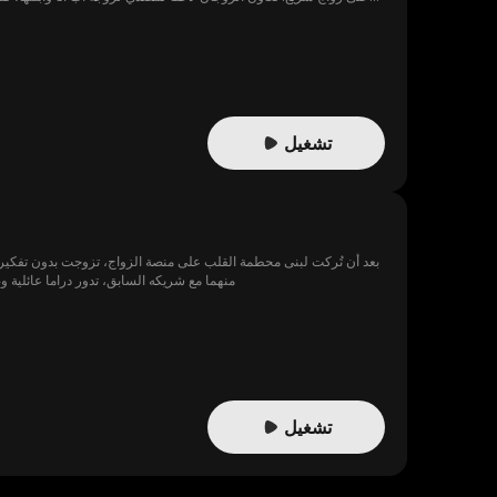
تشغيل
بعد أن تُركت لبنى محطمة القلب على منصة الزواج، تزوجت بدون تفكير م
منهما مع شريكه السابق، تدور دراما عائلية
تشغيل