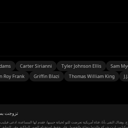
Adams
Carter Sirianni
Tyler Johnson Ellis
Sam My
n Roy Frank
Griffin Blazi
Thomas William King
J.
تزوجت بست
 وهناك التقى بآنا، فتاة أمريكية تعرضت للتو لخيانة حبيبها، فقدم لها المساعدة. ادعى فيليب أن
فتمكنا من إرث شركة والدتها بنجاح والحصول على حقوق استخدام الصور الملكية. وفي النهاية،