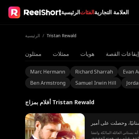
العلامة التجارية
الفئات
الرئيسية
Tristan Rewald
/
الرئيسية
إيقاعات القصة
هويات
ممثلات
ممثلون
Marc Hermann
Richard Sharrah
Evan 
Ben Armstrong
Samuel Irwin Hill
Jorda
أفلام بمزاج Tristan Rewald
انيًا، وحصلت على أمير
ه بستاني العائلة المالكة واتفقا
 كشف فيليب عن هويته الحقيقية،