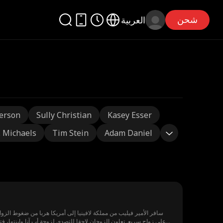
شحن
العربية
erson
Sully Christian
Kasey Esser
J. Michaels
Tim Stein
Adam Daniel
سافر الأمير فيليب من مملكة لافينيا إلى أمريكا هربا من ضغوط الزواج.
على زواج سريع. تعاون الزوجان لاحقا للتصدي لزوجة أب آنا وابنتها، 