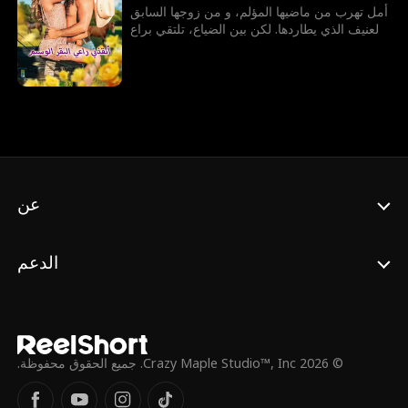
أمل تهرب من ماضيها المؤلم، و من زوجها السابق
العنيف الذي يطاردها. لكن بين الضياع، تلتقي براعٍ
وسيم ينقذها، ويعيد تعريف الحب في عينيها، فهل
تستطيع أمل أن تمنح قلبها فرصة جديدة؟ هل
سيعطيها القدر فرصة لبدء حياة جديدة لتنجو هذه
المرة أم أن ماضيها سيلحق بها قبل أن تنعم بهذا
الأمل؟
عن
الدعم
© 2026 Crazy Maple Studio™, Inc. جميع الحقوق محفوظة.