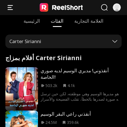
العلامة التجارية
الفئات
الرئيسية
Carter Sirianni
أفلام بمزاج Carter Sirianni
أنقذوني! مديري الوسيم لديه صوري
الخاصة!
503.2k
4.1k
هو مديرها الوسيم وهي موظفته. لكن حين ترسل
له صورة لصدرها بالخطأ، تقلب الفضيحة والأسرار
والرغبات أجواء المكتب وقلبها رأساً على عقب.
أنقذني راعي البقر الوسيم
24.5M
359.6k