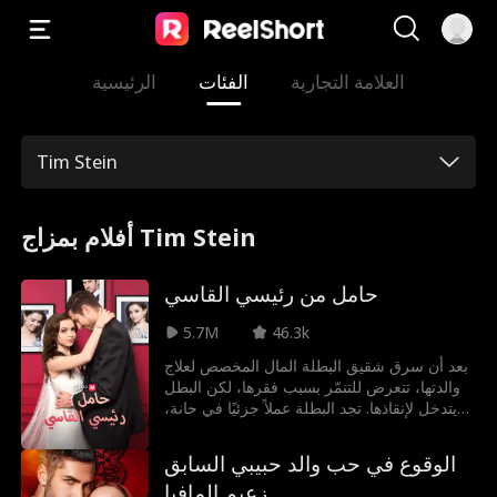
العلامة التجارية
الفئات
الرئيسية
Tim Stein
أفلام بمزاج Tim Stein
حامل من رئيسي القاسي
5.7M
46.3k
بعد أن سرق شقيق البطلة المال المخصص لعلاج
والدتها، تتعرض للتنمّر بسبب فقرها، لكن البطل
يتدخل لإنقاذها. تجد البطلة عملاً جزئيًا في حانة،
وتصادف البطل مرة أخرى، الذي يقرر مساعدتها
في تكاليف العلاج. وفي أعقاب علاقة عابرة لليلة
الوقوع في حب والد حبيبي السابق
واحدة، تكتشف أنها حامل بتوأم من البطل. وفي
زعيم المافيا
النهاية، تنتقل للعيش في منزله وتصبح محبوبة