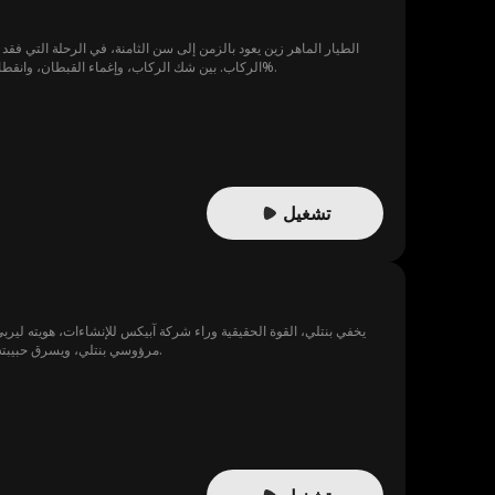
الطيار الماهر زين يعود بالزمن إلى سن الثامنة، في الرحلة التي فق
الركاب. بين شك الركاب، وإغماء القبطان، وانقطاع الاتصال، تتصاعد الأزمة لحظة بلحظة؛ خزان الوقود يتسرب، التضاريس خطيرة، والهبوط الاضطراري احتمال نجاته لا يتعدى 1%.
تشغيل
يخفي بنتلي، القوة الحقيقية وراء شركة آبيكس للإنشاءات، هويته ليربي 
مرؤوسي بنتلي، ويسرق حبيبته ويسحقه باستمرار، يتدخل بنتلي. يُكشف سره، لكن المتنمر يتمادى في غيّه إلى أن يصل والده، وعندها تتجلى الحقيقة الصادمة.