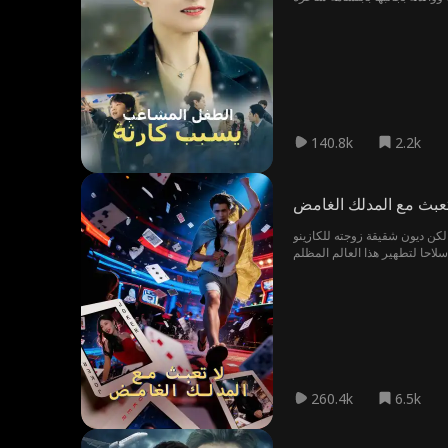
140.8k
2.2k
تعبث مع المدلك الغامض
لكن ديون شقيقة زوجته للكازينو
260.4k
6.5k