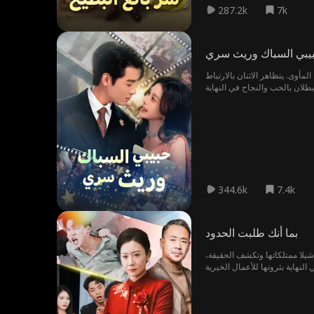
287.2k
7k
بي السباك وريث سري
لمأوى. يتظاهر الاثنان بالارتباط
344.6k
7.4k
بما أنك طلبت الحدود
شيلا ممتلكاتها وتكشف الحقيقة،