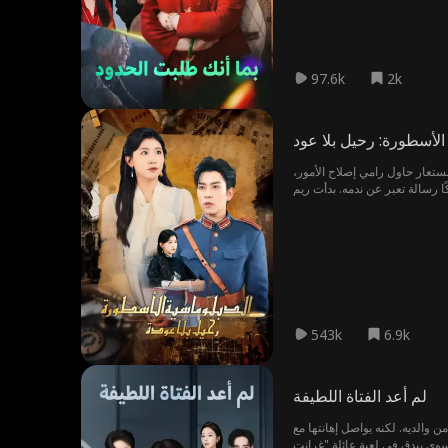
97.6k
2k
الأسطورة: رحيل بلا عود
ريم المهدي، دبلوماسية بارعة، تركت مسيرتها لأجل الحب، لكنها واجهت إهمالاً من زوجها رامي نصر وابنهما، مما دفعها للطلاق والعودة للساحة المهنية تحت اسم مستعار حاول رامي إصلاح الأمور،
ى كُشف ماضيها وسُجنت. مع إدراكه لفقدان ريم، مات رامي في ساحة المعركة تاركًا رسالة تعبر عن ندمه. بدأت ريم
يدة برفقة ابنها وابنتها بالتبني
543k
6.9k
لم أعد الفتاة اللطيفة
 والديه. لكنه يواصل إهانتها مع