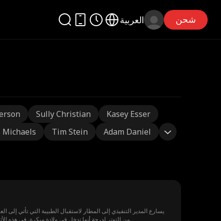
شحن
العربية
erson
Sully Christian
Kasey Esser
J. Michaels
Tim Stein
Adam Daniel
يسارع المدير التنفيذي إلى المطار لاستقبال الطبيبة التي تأتي إلى ال
من التوتر لدرجة أنها تدخل في ولادة مبكرة. في هذه الأثناء، ينتظر المدير التنفيذي في المطار ليجدها مصابة بجروح خطيرة عند وصولها، بينما يقف ابنه ووالدته بجانبها بابتسامة ساخرة.