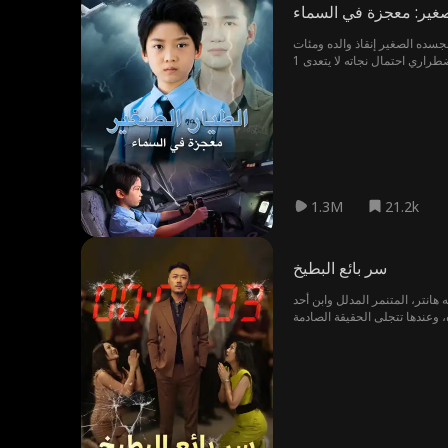
صغير: معجزة في السماء
بجسده الصغير إنقاذ والده ومئات
1.3M
21.2k
سر بائع البطيخ
هانتر، المتنمر المدلل وابن أحد