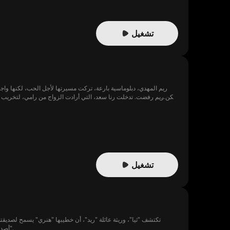
تشغيل
تشغيل
تكتشف "ثيا"، وريثة عائلة "ريد"، أن خطيبها "هنري" يسمح لصديقته
أصدقائه، ليُصدم لاحقاً بخبر زواجها السري من أقوى رجال المدينة نفوذاً، ويدرك بمرارة أنه لم يكن سوى بيدق في لعبة عائلة "غرانت".