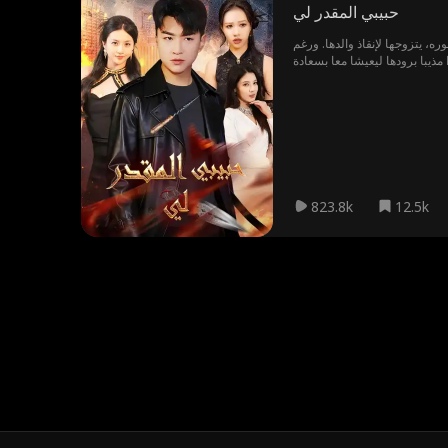
حبيبي المقدر لي
ه، يتزوجها لإنقاذ والدها. ورغم
823.8k
12.5k