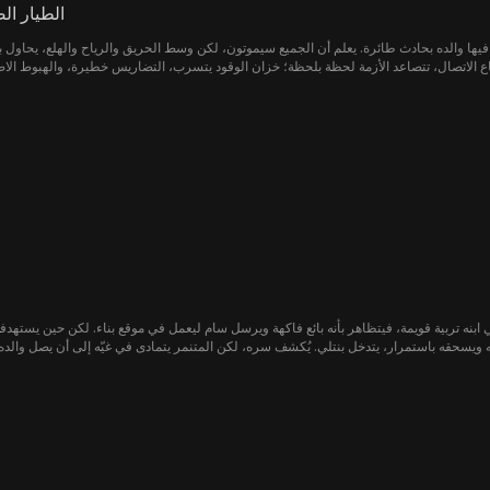
الطيار ال
د فيها والده بحادث طائرة. يعلم أن الجميع سيموتون، لكن وسط الحريق والرياح والهلع، يحاول 
ابنه تربية قويمة، فيتظاهر بأنه بائع فاكهة ويرسل سام ليعمل في موقع بناء. لكن حين يستهدفه 