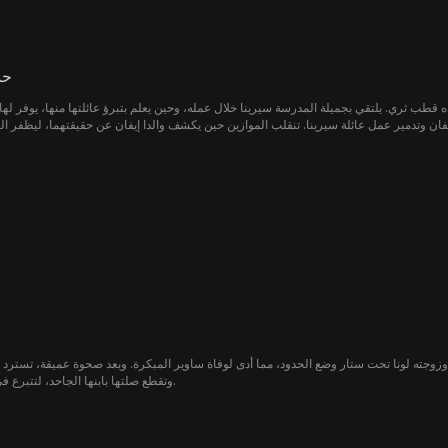
حبي
 قطب ثري. يلتقي بجميلة المدرسة سيرينا خلال عمله، وحين يعلم بتبرؤ عائلتها منها، يوفر لها ا
ه وزوجته لونا تحت ستار وضع الحدود، مما أدى لوفاة ساوير المبكرة. وبعد صحوة عميقة، تسترد 
وتقطع صلتها بابنها الجاحد، لتتبرع في النهاية بثروتها للأعمال الخيرية.