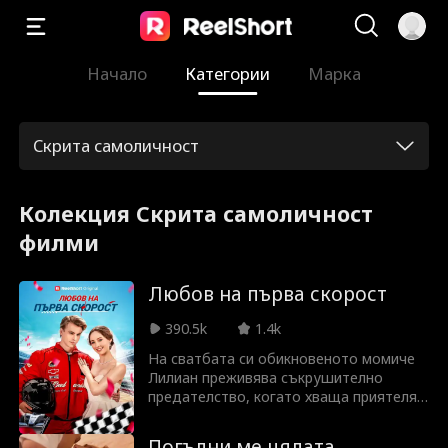
Начало
Категории
Марка
Скрита самоличност
Колекция Скрита самоличност
филми
Любов на първа скорост
390.5k
1.4k
На сватбата си обикновеното момиче
Лилиан преживява съкрушително
предателство, когато хваща приятеля
си да изневерява с най-добрата ѝ
приятелка. В момент на отчаяние и
Погълни ме цялата