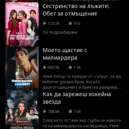
Една съдбовна нощ тя се озовава в
Сестринство на лъжите:
прегръдките на Коул, без да подозира,
Обет за отмъщение
че той е милиардер под прикритие и...
чичо на мъжа ѝ. Кога Елара ще разбере
133.5k
916
кой всъщност е Коул и че той е
идеалният мъж, когото винаги е
По подразбиране
търсила?
Моето щастие с
милиардера
660.9k
1.9k
Ария Уокър се нуждае от съпруг, за да
избегне уреден брак. Когато
дългогодишният ѝ приятел разкрива,
че я напуска заради най-добрата ѝ
Как да зарежеш хокейна
приятелка, разбитата Ария се обръща
звезда
към стар познат, работещ в "фудтрак",
Стефан Хил. Малко знае тя, че Стефан
788.8k
7.6k
Хил всъщност е милиардер и
изпълнителен директор. Егоистичното
След като оставя зад гърба си живота
семейство на Ария и злобната ѝ
си на милиардерска наследница, Рене