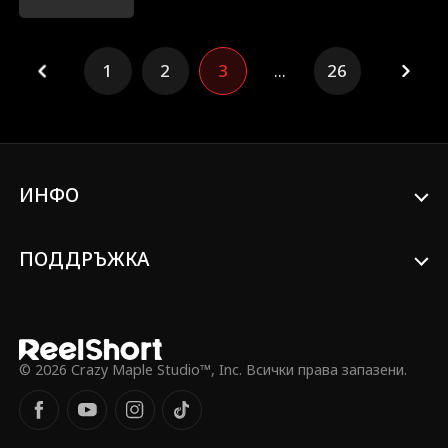
подарък е обявен за фалшив и дори е
изгонена от масата!
1
2
3
...
26
ИНФО
ПОДДРЪЖКА
© 2026 Crazy Maple Studio™, Inc. Всички права запазени.