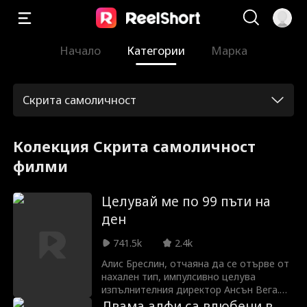
Начало
Категории
Марка
Скрита самоличност
Колекция Скрита самоличност
филми
Целувай ме по 99 пъти на
ден
741.5k
2.4k
Алис Бреслин, отчаяна да се отърве от
нахален тип, импулсивно целува
изпълнителния директор Ансън Вега.
Следващото, което разбира, е, че той я
Двама алфи са влюбени в