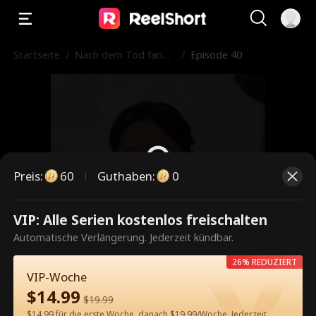
Startseite
/
Nach dem Tod fand i
/
Episode 40
ch die wahre Liebe
Preis
:
60
Guthaben
:
0
VIP: Alle Serien kostenlos freischalten
Dies ist eine kostenpflichtige
Automatische Verlängerung. Jederzeit kündbar.
Episode. Bitte entsperren, um
26% REDUZIERT
weiterzusehen.
VIP-Woche
$
14.99
$
19.99
$14.99 für die erste Woche, danach $19.99/Woche. Jederzeit