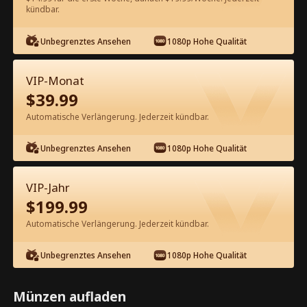
60
Jetzt entsperren
kündbar.
Unbegrenztes Ansehen
1080p Hohe Qualität
Kostenlos in der App ansehen
VIP-Monat
$
39.99
Automatische Verlängerung. Jederzeit kündbar.
Unbegrenztes Ansehen
1080p Hohe Qualität
Episode 40 - Nach dem Tod fand ich
VIP-Jahr
die wahre Liebe Kompletter Film
$
199.99
Automatische Verlängerung. Jederzeit kündbar.
1-50
51-88
Alle Episoden
Unbegrenztes Ansehen
1080p Hohe Qualität
40
41
42
43
44
4
Münzen aufladen