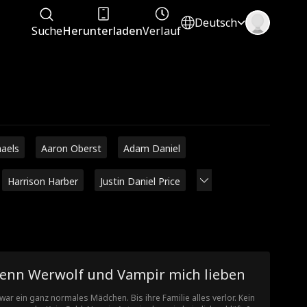
Deutsch
Suche
Herunterladen
Verlauf
haels
Aaron Oberst
Adam Daniel
Harrison Harber
Justin Daniel Price
enn Werwolf und Vampir mich lieben
 war ein ganz normales Mädchen. Bis ihre Familie alles verlor. Kein