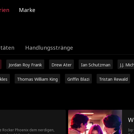
rien
Marke
itäten
Handlungsstränge
Jordan Roy Frank
Drew Ater
Ian Schutzman
J.J. Mic
kles
Thomas William King
Griffin Blazi
Tristan Rewald
W
he Rocker Phoenix dem nerdigen,
Ivy