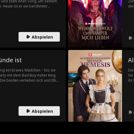
und stahl ihren Song, um seinem
Zuh
 Heute ist er ein berühmter
der
ol versinkt. Sie hingegen wird
Priv
ochen lang nüchtern zu halten.
Ent
unden heilen, oder steht ihre
Erbe
zweiten Chance auf Liebe im Weg?
Zwei Ju
kom
Abspielen
wir
ünde ist
A
lang ein braves Mädchen – bis sie
Die
Party mit dem Bad Boy Asher King
Sie
 Die beiden verlieben sich und Ellie
ihr
r Pastor, und Ashers Familie, die
sie
daran, die beiden zu trennen und
Vat
t hat Asher geschworen, Ellie um
per
egal, was es kostet.
Abm
Wü
Abspielen