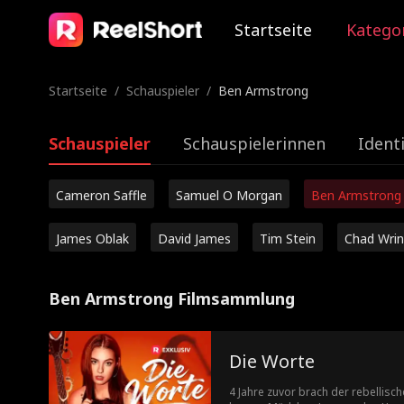
Startseite
Katego
Startseite
/
Schauspieler
/
Ben Armstrong
Schauspieler
Schauspielerinnen
Ident
Cameron Saffle
Samuel O Morgan
Ben Armstrong
James Oblak
David James
Tim Stein
Chad Wrin
Ben Armstrong Filmsammlung
Die Worte
4 Jahre zuvor brach der rebellisc