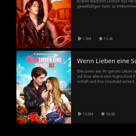
braven Mädchen Lennon das Herz 
gewalttätigen Vater zu entkommen.
Rockstar, der in Drogen und Alkoh
engagiert, um ihn auf Tour acht W
Können Lennon und Phoenix alte W
gemeinsame Vergangenheit ihrer 
1.9M
13.4k
Wenn Lieben eine S
Ellie Jones war ihr ganzes Leben 
auf ihrer allerersten Highschool-
schläft und ihre Unschuld verliert.
wird schwanger. Doch ihr Vater, de
Blutschlangen-Gang, setzen alles 
ihnen das Baby wegzunehmen. Jetz
jeden Preis zu beschützen – ganz 
10.6M
94.9k