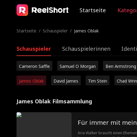
Startseite
Katego
Startseite
/
Schauspieler
/
James Oblak
Schauspieler
Schauspielerinnen
Ident
Cameron Saffle
Samuel O Morgan
Ben Armstrong
James Oblak
David James
Tim Stein
Chad Wrin
James Oblak Filmsammlung
Für immer mit mein
Aria Walker braucht einen Eheman