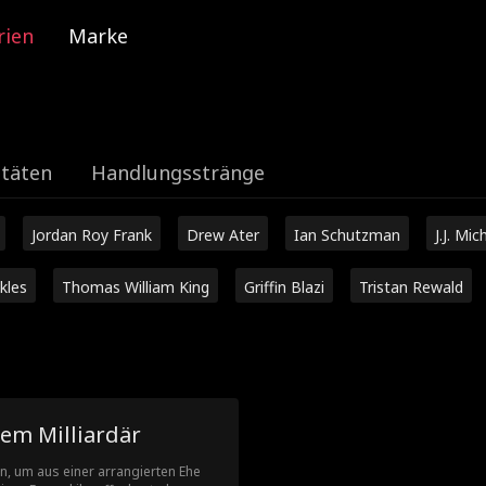
rien
Marke
itäten
Handlungsstränge
Jordan Roy Frank
Drew Ater
Ian Schutzman
J.J. Mic
kles
Thomas William King
Griffin Blazi
Tristan Rewald
em Milliardär
n, um aus einer arrangierten Ehe