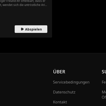
ger Freund ihr offenbart, dass er
t, wendet sich die untröstliche Aria
isswagen-Mitarbeiter“ Stefan Hill.
Wirklichkeit ein Milliardär und CEO
ihre verbitterterte beste Freundin
t zu sabotieren, aber mit Stefans
tärker.
Abspielen
ÜBER
S
Servicebedingungen
Fe
Datenschutz
M
Öf
Kontakt