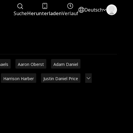
Deutsch
Suche
Herunterladen
Verlauf
haels
Aaron Oberst
Adam Daniel
Harrison Harber
Justin Daniel Price