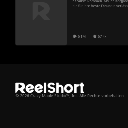
herauszukommen. Als ihr langjähri
sie für ihre beste Freundin verläss
an ihren alten Bekannten und „Imb
Sie weiß nicht, dass Stefan Hill in 
ist. Arias egoistische Familie und 
versuchen, sie auf Schritt und Trit
Unterstützung wird Arias Ehe nur s
6.1M
67.4k
© 2026 Crazy Maple Studio™, Inc. Alle Rechte vorbehalten.