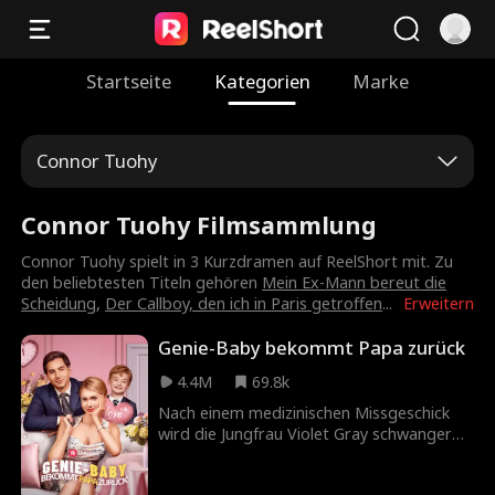
Startseite
Kategorien
Marke
Connor Tuohy
Connor Tuohy Filmsammlung
Connor Tuohy spielt in 3 Kurzdramen auf ReelShort mit. Zu
den beliebtesten Titeln gehören
Mein Ex-Mann bereut die
Scheidung
,
Der Callboy, den ich in Paris getroffen
...
Erweitern
Genie-Baby bekommt Papa zurück
4.4M
69.8k
Nach einem medizinischen Missgeschick
wird die Jungfrau Violet Gray schwanger
mit dem Kind des Milliardärs Carter Watts.
Um das Kind zu besorgen, werden sie in