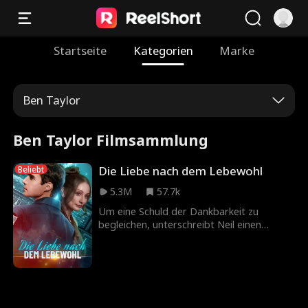
Startseite
Kategorien
Marke
Ben Taylor
Ben Taylor Filmsammlung
Die Liebe nach dem Lebewohl
Beliebt
5.3M
57.7k
Um eine Schuld der Dankbarkeit zu
begleichen, unterschreibt Neil einen
geheimen Vertrag mit Keiras Vater: Er soll
Keira fünf Jahre lang heiraten und ihr
helfen, den schmerzhaften Liebeskummer
über ihre erste große Liebe Simon zu
überwinden. Während dieser Zeit der
Vertragsehe ist Neil fürsorglich und