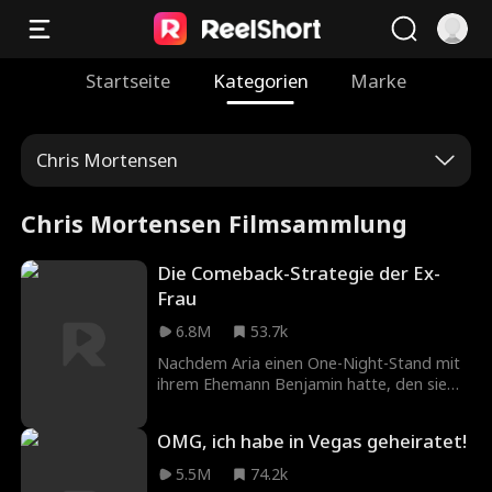
Startseite
Kategorien
Marke
Chris Mortensen
Chris Mortensen Filmsammlung
Die Comeback-Strategie der Ex-
Frau
6.8M
53.7k
Nachdem Aria einen One-Night-Stand mit
ihrem Ehemann Benjamin hatte, den sie
zuvor nie getroffen hatte, erfährt sie, dass
er die Scheidung von ihr will. Ihr Plan,
OMG, ich habe in Vegas geheiratet!
einfach davonzulaufen, wird durch den
neuen Auftrag ihres Designstudios
5.5M
74.2k
zunichte gemacht – sie soll Benjamins