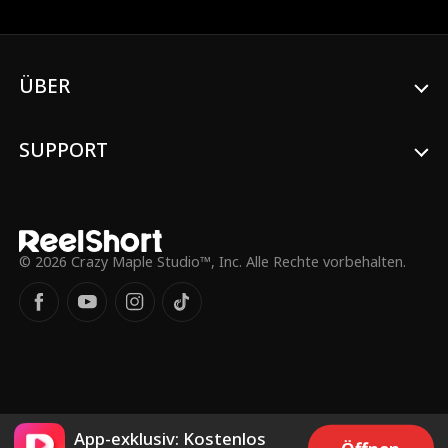
zu werden. Aber sie ist nicht der Typ, der
lange am Boden bleibt. Als sie unerwartet
eine Bindung zu einem neuen Gefährten
eingeht, der seine eigenen Geheimnisse
verbirgt, wird Lia in eine Welt voller
ÜBER
Macht, Täuschung und zweiter Chancen
hineingerissen. Jetzt hat sie es satt, den
Regeln zu folgen. Es ist Zeit, ihren Thron
SUPPORT
zurückzuerobern – und alle, die an ihr
gezweifelt haben, es bereuen zu lassen!
© 2026 Crazy Maple Studio™, Inc. Alle Rechte vorbehalten.
App-exklusiv: Kostenlos