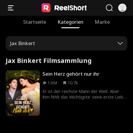
Startseite
Kategorien
Marke
Jax Binkert
Jax Binkert Filmsammlung
Sein Herz gehört nur ihr
1.6M
10.7k
Er ist der reichste Mann der Welt. Aber
ihm fehlt das Wichtigste: seine erste Liebe.
Er will sie unbedingt heiraten. Doch er
merkt nicht, dass sie längst direkt neben
ihm steht. Er sucht überall nach dem
Mädchen, das ihm einst das Herz
gestohlen hat. Wie lange braucht er noch,
um zu merken: Er ist längst mit seiner