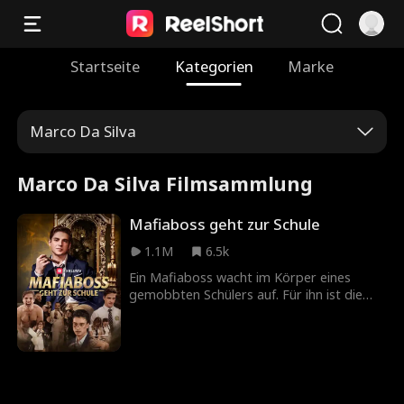
Startseite
Kategorien
Marke
Marco Da Silva
Marco Da Silva Filmsammlung
Mafiaboss geht zur Schule
1.1M
6.5k
Ein Mafiaboss wacht im Körper eines
gemobbten Schülers auf. Für ihn ist die
perfekte Chance, endlich sein Abi zu
machen. Doch schafft er es mit seiner
Straßenschläue, die Mobber zu besiegen
und seinen Traum vom Studium zu
verwirklichen?