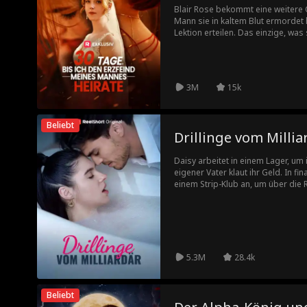
Blair Rose bekommt eine weitere
Mann sie in kaltem Blut ermordet 
Lektion erteilen. Das einzige, was 
verpasst hat, ist, sich in Nathan 
gutaussehenden Playboy -Erben der
weiterer Fehler oder ihre zweite C
3M
15k
Beliebt
Drillinge vom Millia
Daisy arbeitet in einem Lager, um 
eigener Vater klaut ihr Geld. In fi
einem Strip-Klub an, um über die
eine einzige Nacht mit Marcus, ei
entdeckt Daisy, dass sie mit Drill
5.3M
28.4k
Beliebt