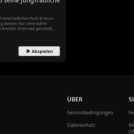
 seine jungfräuliche
t einen tödlichen Fluch: Er muss
g sterben. Nur seine wahre
ch brechen. Doch was geschieht,
? Menschen können sich nicht mit
 ihr, stirbt sie. Tut er es nicht,
Abspielen
ÜBER
S
Servicebedingungen
Fe
Datenschutz
M
Öf