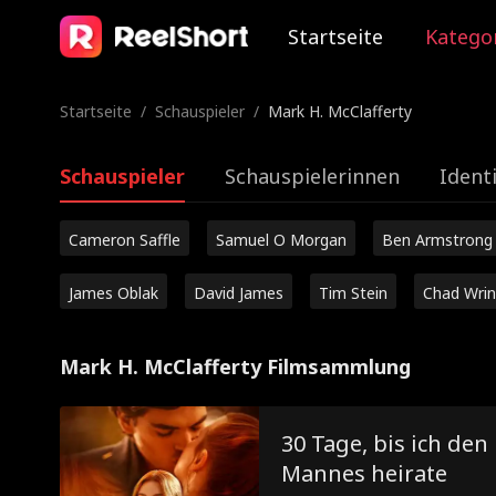
Startseite
Katego
Startseite
/
Schauspieler
/
Mark H. McClafferty
Schauspieler
Schauspielerinnen
Ident
Cameron Saffle
Samuel O Morgan
Ben Armstrong
James Oblak
David James
Tim Stein
Chad Wrin
Mark H. McClafferty Filmsammlung
30 Tage, bis ich den
Mannes heirate