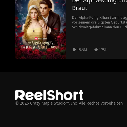
Der Alpha-König und
Braut
Der Alpha-König Killian Storm träg
vor seinem dreißigsten Geburtsta
Schicksalsgefährtin kann den Flu
wenn diese eine Menschenfrau ist
Alphas verbinden. Vereint er sich mit
stirbt er.
15.9M
175k
© 2026 Crazy Maple Studio™, Inc. Alle Rechte vorbehalten.