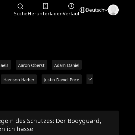
Deutsch
Suche
Herunterladen
Verlauf
haels
Aaron Oberst
Adam Daniel
Harrison Harber
Justin Daniel Price
egeln des Schutzes: Der Bodyguard,
n ich hasse