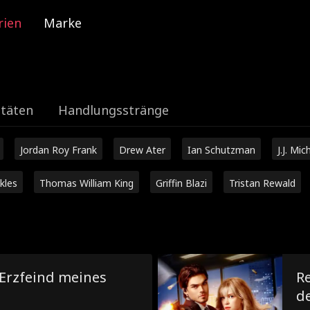
rien
Marke
itäten
Handlungsstränge
Jordan Roy Frank
Drew Ater
Ian Schutzman
J.J. Mic
kles
Thomas William King
Griffin Blazi
Tristan Rewald
 Erzfeind meines
R
de