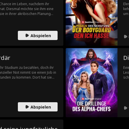
 Chance im Leben, nachdem ihr
Ele
hat. Diesmal möchte sie ihm eine
keh
sie in ihrer akribischen Planung
um 
Forbes zu verlieben, den großen,
Als
 Familie Forbes. Ist dies ein
Ele
hance auf Liebe?
den
übe
Abspielen
rdär
Di
ihr Studium zu bezahlen, doch ihr
Evi
nanzieller Not nimmt sie einen Job in
Leo
 Runden zu kommen. Dort hat sie
sch
nem Milliardär. Kurz danach
sie
ingen schwanger ist.
jed
beg
Leo
Zwi
Abspielen
er 